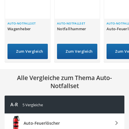
Alkoholtester
Felgenbaum
Diesel-Additiv
Wagenheber
AUTO-NOTFALLSET
AUTO-NOTFALLSET
AUTO-NOTFAL
Wagenheber
Notfallhammer
Auto-Feuerl
Service
Zum Vergleich
Zum Vergleich
Zum Ve
Alle Vergleiche zum Thema Auto-
Notfallset
A-R
5 Vergleiche
Auto-Feuerlöscher