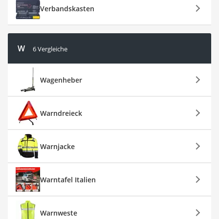
Verbandskasten
W
6 Vergleiche
Wagenheber
Warndreieck
Warnjacke
Warntafel Italien
Warnweste