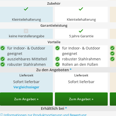
Zubehör
Kleinteilehalterung
Kleinteilehalterung
Garantieleistung
keine Herstellerangabe
5 Jahre Garantie
Vorteile
für Indoor- & Outdoor
für Indoor- & Outdoor
geeignet
geeignet
ausziehbares Mittelteil
robuster Stahlrahmen
robuster Stahlrahmen
Rollen an den Füßen
Zu den Angeboten
*
Lieferzeit
Lieferzeit
Sofort lieferbar
Sofort lieferbar
Vergleichssieger
Zum Angebot »
Zum Angebot »
Erhältlich bei
*
ⓘ Informationen zur Produktsortierung und Bewertung