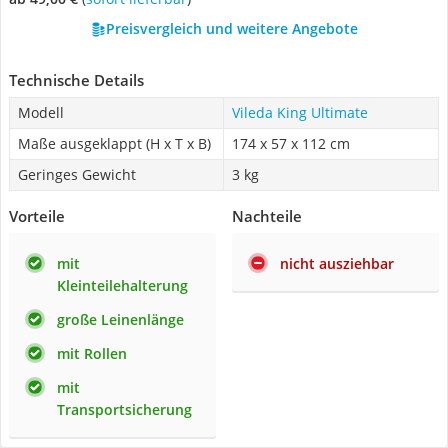
Preisvergleich und weitere Angebote
Technische Details
Modell
Vileda King Ultimate
Maße ausgeklappt (H x T x B)
174 x ‎57 x 112 cm
Geringes Gewicht
3 kg
Vorteile
Nachteile
mit
nicht ausziehbar
Kleinteilehalterung
große Leinenlänge
mit Rollen
mit
Transportsicherung