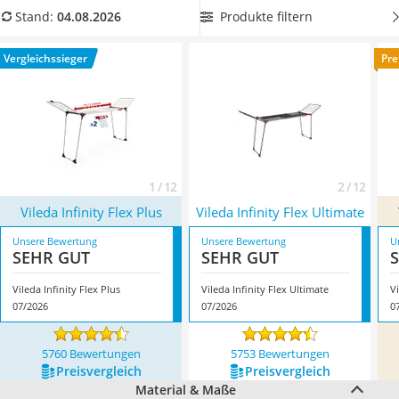
Tierhaarstaubsauger
oder Vergleichstabelle den für Sie besten
Wäscheständer mit
Produkte filtern
Stand:
04.08.2026
Ecovacs-Saugroboter
Ausziehfunktion
und freuen Sie sich auf ein Extra an Komfort
Nespresso-Maschine
beim Wäscheaufhängen. Überzeugt hat uns hier im August
Vergleichssieger
Pre
Messerschärfer
2026 besonders das Modell
Vileda Infinity Flex Plus
*
mit
Service
seinen Eigenschaften.
1 / 12
2 / 12
Vileda Infinity Flex Plus
Vileda Infinity Flex Ultimate
Unsere Bewertung
Unsere Bewertung
U
SEHR GUT
SEHR GUT
Vileda Infinity Flex Plus
Vileda Infinity Flex Ultimate
V
07/2026
07/2026
0
5760 Bewertungen
5753 Bewertungen
Preis­vergleich
Preis­vergleich
Material & Maße