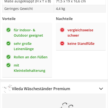
Maße ausgeklappt (H x T x B)
71,5 x ‎19 x 16,6 cm
Geringes Gewicht
4,4 kg
Vorteile
Nachteile
für Indoor- &
vergleichsweise
Outdoor geeignet
schwer
sehr große
keine Standfüße
Leinenlänge
Rollen an den Füßen
mit
Kleinteilehalterung
Vileda Wäscheständer Premium