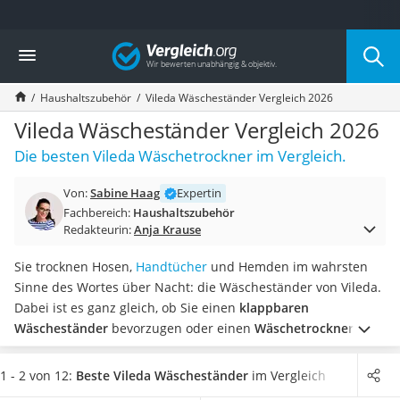
Die beliebtesten Vergleiche nach Kategorie
Vergleich
Haushalt
Wassersprudler
Haushaltszubehör
Vileda Wäscheständer Vergleich 2026
Zentralstaubsauger
Brotbackautomat
Vileda Wäscheständer Vergleich 2026
Wischroboter
Die besten Vileda Wäschetrockner im Vergleich.
Wäschespinne
Industriestaubsauger
Von:
Sabine Haag
Expertin
Spülmaschinentabs
Fachbereich:
Haushaltszubehör
Akku-Staubsauger
Redakteurin:
Anja Krause
Eierkocher
AEG-Waschmaschine
Sie trocknen Hosen,
Handtücher
und Hemden im wahrsten
Saug-Wisch-Roboter
Sinne des Wortes über Nacht: die Wäscheständer von Vileda.
Handstaubsauger
Dabei ist es ganz gleich, ob Sie einen
klappbaren
Milchaufschäumer
Wäscheständer
bevorzugen oder einen
Wäschetrockner zum
Kondenstrockner
Hängen auf dem Balkon
suchen – die deutsche
Reiskocher
Traditionsmarke Vileda hat für jede Wohnsituation den
1 - 2 von 12:
Beste Vileda Wäscheständer
im Vergleich
Heißwasserspender
passenden Wäscheständer.
Wählen Sie jetzt in unserer Test-