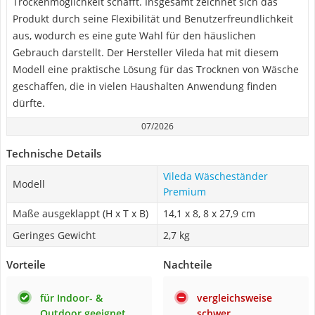
Trockenmöglichkeit schafft. Insgesamt zeichnet sich das
Produkt durch seine Flexibilität und Benutzerfreundlichkeit
aus, wodurch es eine gute Wahl für den häuslichen
Gebrauch darstellt. Der Hersteller Vileda hat mit diesem
Modell eine praktische Lösung für das Trocknen von Wäsche
geschaffen, die in vielen Haushalten Anwendung finden
dürfte.
07/2026
Technische Details
Vileda Wäscheständer
Modell
Premium
Maße ausgeklappt (H x T x B)
14,1 x 8, 8 x 27,9 cm
Geringes Gewicht
2,7 kg
Vorteile
Nachteile
für Indoor- &
vergleichsweise
Outdoor geeignet
schwer