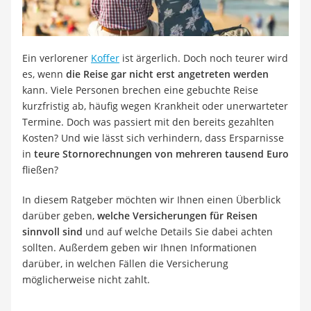
Strom und Gas (Kombitarif)
Elektronische Schließanlage
Immobilienportal
Ticketportale
Ein verlorener
Koffer
ist ärgerlich. Doch noch teurer wird
Kündigungsservice
es, wenn
die Reise gar nicht erst angetreten werden
Service
kann. Viele Personen brechen eine gebuchte Reise
kurzfristig ab, häufig wegen Krankheit oder unerwarteter
Termine. Doch was passiert mit den bereits gezahlten
Kosten? Und wie lässt sich verhindern, dass Ersparnisse
in
teure Stornorechnungen von mehreren tausend Euro
fließen?
In diesem Ratgeber möchten wir Ihnen einen Überblick
darüber geben,
welche Versicherungen für Reisen
sinnvoll sind
und auf welche Details Sie dabei achten
sollten. Außerdem geben wir Ihnen Informationen
darüber, in welchen Fällen die Versicherung
möglicherweise nicht zahlt.