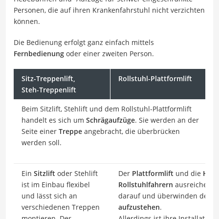
Personen, die auf ihren Krankenfahrstuhl nicht verzichten
können.
Die Bedienung erfolgt ganz einfach mittels
Fernbedienung
oder einer zweiten Person.
Sitz-Treppenlift,
Rollstuhl-Plattformlift
Steh-Treppenlift
Beim Sitzlift, Stehlift und dem Rollstuhl-Plattformlift
handelt es sich um
Schrägaufzüge
. Sie werden an der
Seite einer
Treppe
angebracht, die überbrücken
werden soll.
Ein
Sitzlift
oder Stehlift
Der
Plattformlift
und die
Heb
ist im Einbau flexibel
Rollstuhlfahrern
ausreichend P
und lässt sich an
darauf und überwinden den H
verschiedenen Treppen
aufzustehen
.
montieren. Der
Allerdings ist ihre Installatio