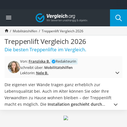
Die beliebtesten Vergleiche nach Kategorie
Vergleich
Drogerie
Inhalator
Mobilitätshilfen
Treppenlift Vergleich 2026
Haarschneider
Rollator
Treppenlift Vergleich 2026
Braun Rasierer
Die besten Treppenlifte im Vergleich.
Katzenklappe (Chip)
Rasierer
Von:
Franziska B.
Redakteurin
Masturbator
schreibt über:
Mobilitätshilfen
Massagepistole
Lektorin:
Nele B.
Epilierer
Reisehaartrockner
Die eigenen vier Wände tragen ganz erheblich zur
Eiweißpulver
Lebensqualität bei. Auch im Alter können Sie oder Ihre
Magnesiumpräparat
Verwandten zu Hause wohnen bleiben – der Treppenlift
Katzenklappe
macht es möglich. Die
Installation geschieht durch
Nackenmassagegerät
Fachleute
, machen Sie nach dem Kauf dennoch in deren
Zeckenschutz Katze
Anwesenheit eine Test-Fahrt, um sich an das Gerät zu
leichter Haartrockner
gewöhnen.
Drei Typen stehen zur Auswahl:
Erstens der