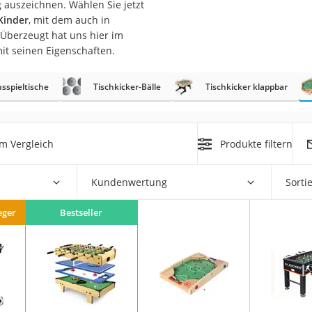
 auszeichnen. Wählen Sie jetzt
erren
Kinder
, mit dem auch in
llen
berzeugt hat uns hier im
it seinen Eigenschaften.
sspieltische
Tischkicker-Bälle
Tischkicker klappbar
r
m Vergleich
Produkte filtern
Kundenwertung
Sorti
rren
eiten
eger
Bestseller