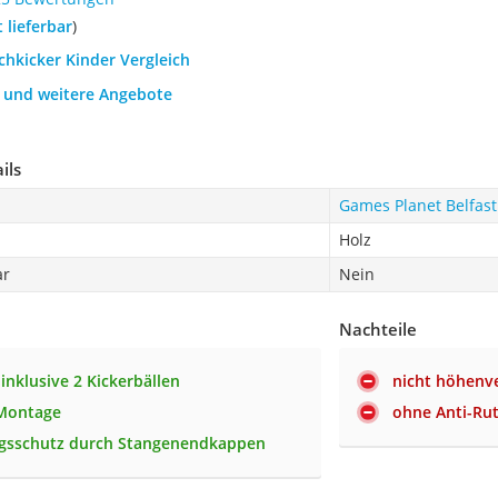
t lieferbar
)
schkicker Kinder Vergleich
h und weitere Angebote
ils
Games Planet Belfast
Holz
ar
Nein
Nachteile
inklusive 2 Kickerbällen
nicht höhenve
 Montage
ohne Anti-Ru
ngsschutz durch Stangenendkappen