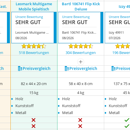
Leomark Multigame
Bartl 106741 Flip Kick
ast.
Izzy 4
Mobile Spieltisch
Deluxe
Unsere Bewertung
Unsere Bewertung
Unsere Bewer
SEHR GUT
SEHR GUT
SEHR G
.
Leomark Multigame Mobile Spieltisch
Bartl 106741 Flip Kick Deluxe
Izzy 49911
08/2026
08/2026
07/2026
en
518 Bewertungen
304 Bewertungen
196 Bewe
mehr anzeigen
ch
Preis­vergleich
Preis­vergleich
Preis­v
cm
82 x 44 x 20 cm
58 x 40 x 8 cm
137 x 75 
15 kg
4 kg
45 
•
•
•
Holz
Holz
Holz
•
•
•
Kunststoff
Kunststoff
Kunststoff
•
•
•
Metall
Metall
Metall