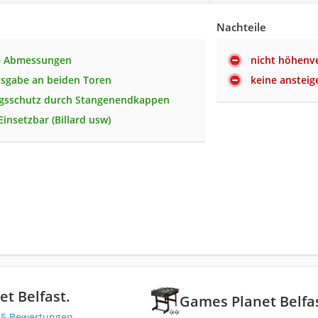
Nachteile
 Abmessungen
nicht höhenve
usgabe an beiden Toren
keine anstei
ngsschutz durch Stangenendkappen
 Einsetzbar (Billard usw)
t Belfast.
Games Planet Belfas
25 Bewertungen