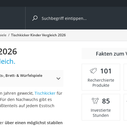
ergleiche nach Kategorie
piele
Tischkicker Kinder Vergleich 2026
 2026
Fakten zum 
eich.
er
101
s-, Brett- & Würfelspiele
Recherchierte
Produkte
en Jahren geweckt,
Tischkicker
für
85
. Für den Nachwuchs gibt es
ßtenteils auf jedem Esstisch
Investierte
Stunden
ker
über einen möglichst stabilen