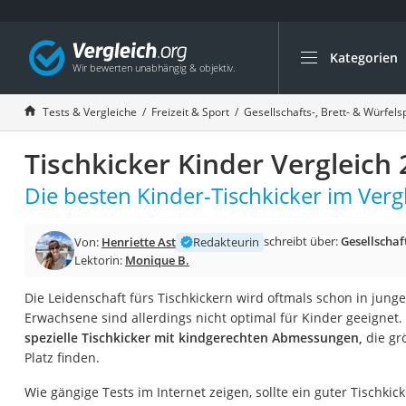
Kategorien
Die beliebtesten V
Freizeit & Sport
Tests & Vergleiche
Freizeit & Sport
Gesellschafts-, Brett- & Würfels
Gartentrampolin
Tischkicker Kinder Vergleich
Trampolin
Metalldetektor
Die besten Kinder-Tischkicker im Vergl
Eufab-Fahrradträg
schreibt über:
Gesellschaft
Von:
Henriette Ast
Redakteurin
Trampolin 366 cm
Lektorin:
Monique B.
Fahrradschloss
Die Leidenschaft fürs Tischkickern wird oftmals schon in jung
Aluminium-Koffer
Erwachsene sind allerdings nicht optimal für Kinder geeignet
Futterboot
spezielle Tischkicker mit kindgerechten Abmessungen,
die grö
Platz finden.
Air Bike
E-Bike-Dreirad
Wie gängige Tests im Internet zeigen, sollte ein guter Tischkic