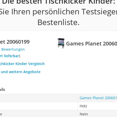
Die besten Tischkicker Kinder:
ie Ihren persönlichen Testsiege
Bestenliste.
et 20060199
Games Planet 2006
8 Bewertungen
ort lieferbar
)
schkicker Kinder Vergleich
h und weitere Angebote
ils
Games Planet 20060
Holz
ar
Nein