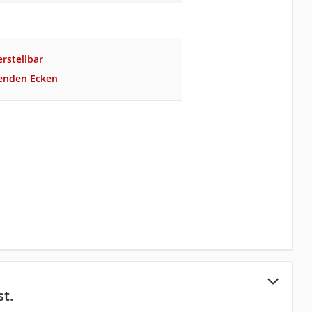
rstellbar
genden Ecken
t.