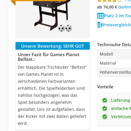
ab 74,00 €
(
Sofor
Platz 2 im Ti
Preisvergleic
Technische Deta
Unsere Bewertung:
SEHR GUT
Modell
Unser Fazit für Games Planet
Belfast.:
Material
Der klappbare Tischkicker "Belfast"
Höhenverstellb
von Games Planet ist in
verschiedenen Farbvarianten
Vorteile
erhältlich. Die Spielfeldecken sind
nahtlos hochgezogen, was das
Lieferung 
Spiel besonders angenehm
einfache
gestaltet. Uns ist aufgefallen, dass
der Kicker mit zwei Bällen geliefert
Verletzu
wird.