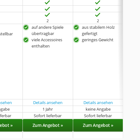
2
2
auf andere Spiele
aus stabilem Holz
mit
übertragbar
gefertigt
Stab
tellbar
viele Accessoires
geringes Gewicht
erh
enthalten
Spie
ansehen
Details ansehen
Details ansehen
ngabe
1 Jahr
keine Angabe
k
eferbar
Sofort lieferbar
Sofort lieferbar
Sof
ebot »
Zum Angebot »
Zum Angebot »
Zu