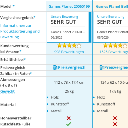
Modell
*
Games Planet 20060199
Games Planet Belf
Unsere Bewertung
Unsere Bewertung
Vergleichsergebnis
*
SEHR GUT
SEHR GUT
Informationen zur
Produktsortierung und
Games Planet 20060199
Games Planet Belfast
Bewertung
08/2026
08/2026
Kundenwertung
*
bei Amazon
998 Bewertungen
1525 Bewertung
Erhältlich bei
*
Preis­vergleich
Preis­verglei
Preis­vergleich
Zahlbar in Raten
*
Abmessungen
112 x 73 x 17,4 cm
124 x 62 x 10,6 
(H x B x T)
Gewicht
26 kg
17,8 kg
•
•
Holz
Holz
•
•
Kunststoff
Kunststoff
Material
•
•
Metall
Metall
Höhenverstellbar
Rutschfeste Füße