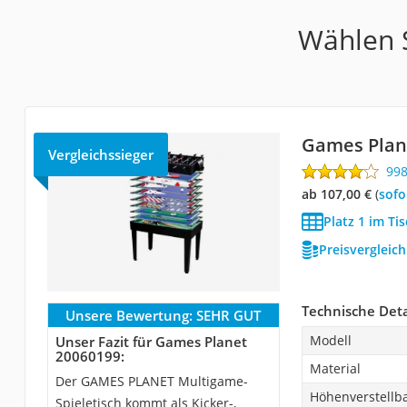
Wählen S
Games Plan
Vergleichssieger
99
ab 107,00 €
(
Sof
Platz 1 im Ti
Preisvergleic
Technische Deta
Unsere Bewertung:
SEHR GUT
Modell
Unser Fazit für Games Planet
20060199:
Material
Der GAMES PLANET Multigame-
Höhenverstellb
Spieletisch kommt als Kicker-,