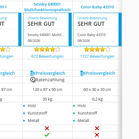
Smoby 640001
Games 
9911
Color Baby 43310
Multifunktionsspieltisch
tung
Unsere Bewertung
Unsere Bewertung
Unsere
UT
SEHR GUT
SEHR GUT
SEH
Smoby 640001 Multifunktionsspieltisch
Color Baby 43310
08/2026
08/2026
07/202
rtungen
672 Bewertungen
1727 Bewertungen
1355
ergleich
Preis­vergleich
Preis­vergleich
P
Ratenzahlung
x 87 cm
120 x 87 x 90 cm
60 x 30 x 20 cm
121 
kg
35 kg
0,2 kg
•
•
•
Holz
Holz
Holz
•
•
•
Kunststoff
Kunststoff
Kunst
•
•
•
Metall
Metall
Metal