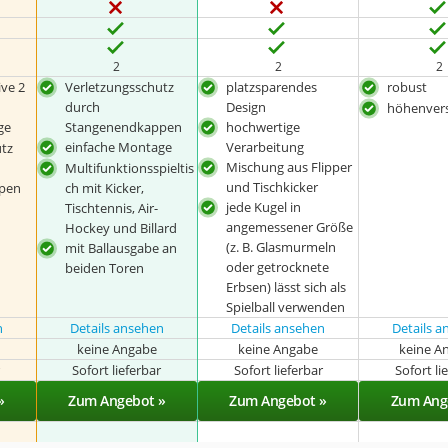
2
2
2
ive 2
Verletzungsschutz
platzsparendes
robust
durch
Design
höhenvers
ge
Stangenendkappen
hochwertige
einfache Montage
Verarbeitung
tz
Mischung aus Flipper
Multifunktionsspieltis
und Tischkicker
pen
ch mit Kicker,
jede Kugel in
Tischtennis, Air-
angemessener Größe
Hockey und Billard
(z. B. Glasmurmeln
mit Ballausgabe an
oder getrocknete
beiden Toren
Erbsen) lässt sich als
Spielball verwenden
n
Details ansehen
Details ansehen
Details 
keine Angabe
keine Angabe
keine A
r
Sofort lieferbar
Sofort lieferbar
Sofort li
»
Zum Angebot »
Zum Angebot »
Zum Ang