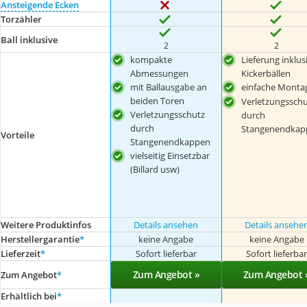
Ansteigende Ecken
Torzähler
Ball inklusive
2
2
kompakte
Lieferung inklus
Abmessungen
Kickerbällen
mit Ballausgabe an
einfache Monta
beiden Toren
Verletzungsschu
Verletzungsschutz
durch
durch
Stangenendkap
Vorteile
Stangenendkappen
vielseitig Einsetzbar
(Billard usw)
Weitere Produktinfos
Details ansehen
Details ansehe
Herstellergarantie
*
keine Angabe
keine Angabe
Lieferzeit
*
Sofort lieferbar
Sofort lieferba
Zum Angebot »
Zum Angebot 
Zum Angebot
*
Erhältlich bei
*