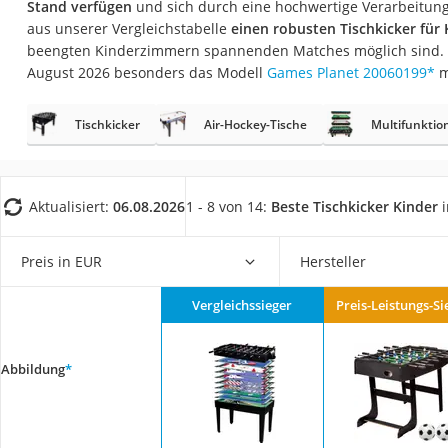
Stand verfügen
und sich durch eine hochwertige Verarbeitung
Trekkingschuhe H
aus unserer Vergleichstabelle
einen robusten Tischkicker für 
Reisetasche mit Ro
beengten Kinderzimmern spannenden Matches möglich sind. Ü
August 2026 besonders das Modell
Games Planet 20060199
*
m
Klimmzugstation
Koffer
Tischkicker
Air-Hockey-Tische
Multifunktion
Nachtsichtgerät
Faltschloss
Handgepäck-Koffe
Aktualisiert:
06.08.2026
1 - 8 von 14:
Beste Tischkicker Kinder
i
Vibrationsplatte
Preis in EUR
Hersteller
Wanderschuhe He
Sicherheitsweste R
Vergleichssieger
Preis-Leistungs-Si
Service
Abbildung
*