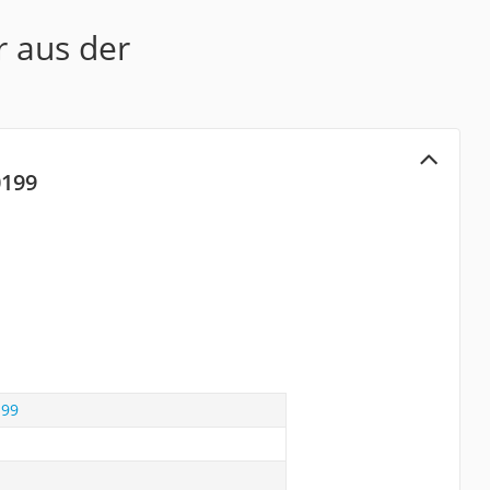
r aus der
0199
199