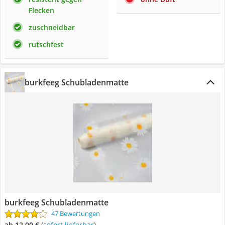
Flecken
zuschneidbar
rutschfest
burkfeeg Schubladenmatte
burkfeeg Schubladenmatte
47 Bewertungen
ab 12,00 €
(
Sofort lieferbar
)