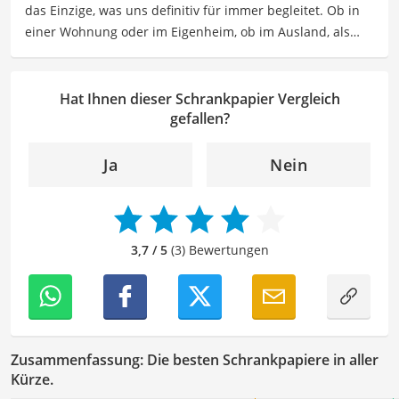
das Einzige, was uns definitiv für immer begleitet. Ob in
Der Schrankpapier-Vergleich ist aus unserer Sicht
einer Wohnung oder im Eigenheim, ob im Ausland, als
besonders empfehlenswert für
Bastler
.
Single, in der WG oder mit Familie – ich habe viele Wohn-
und Lebensformen selbst erlebt. Genau aus dieser
Erfahrung heraus berichte ich über Produkte und
Hat Ihnen dieser Schrankpapier Vergleich
Lösungen, die den Alltag erleichtern und praktische
gefallen?
Helfer für Küche und Haushalt bieten.
Der Schrankpapier-Vergleich ist aus unserer Sicht
Ja
Nein
besonders empfehlenswert für
Bastler
.
3,7 / 5
(3) Bewertungen
Zusammenfassung: Die besten Schrankpapiere in aller
Kürze.