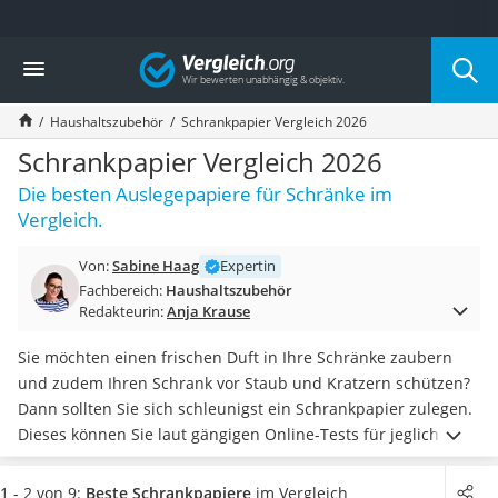
Die beliebtesten Vergleiche nach Kategorie
Vergleich
Haushalt
Wassersprudler
Haushaltszubehör
Schrankpapier Vergleich 2026
Zentralstaubsauger
Brotbackautomat
Schrankpapier Vergleich 2026
Wischroboter
Die besten Auslegepapiere für Schränke im
Wäschespinne
Vergleich.
Industriestaubsauger
Spülmaschinentabs
Von:
Sabine Haag
Expertin
Akku-Staubsauger
Fachbereich:
Haushaltszubehör
Eierkocher
Redakteurin:
Anja Krause
AEG-Waschmaschine
Saug-Wisch-Roboter
Sie möchten einen frischen Duft in Ihre Schränke zaubern
Handstaubsauger
und zudem Ihren Schrank vor Staub und Kratzern schützen?
Milchaufschäumer
Dann sollten Sie sich schleunigst ein Schrankpapier zulegen.
Kondenstrockner
Dieses können Sie laut gängigen Online-Tests für jegliche
Reiskocher
Schränke verwenden. Egal, ob für Ihren
Schuhschrank
oder
Heißwasserspender
Ihren Kleiderschrank. Das Schrankpapier können Sie
an
1 - 2 von 9:
Beste Schrankpapiere
im Vergleich