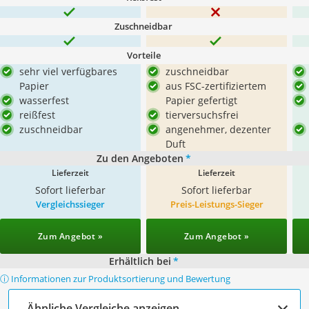
Zuschneidbar
Vorteile
sehr viel verfügbares
zuschneidbar
Papier
aus FSC-zertifiziertem
wasserfest
Papier gefertigt
reißfest
tierversuchsfrei
zuschneidbar
angenehmer, dezenter
Duft
Zu den Angeboten
*
Lieferzeit
Lieferzeit
Sofort lieferbar
Sofort lieferbar
Vergleichssieger
Preis-Leistungs-Sieger
Zum Angebot »
Zum Angebot »
Erhältlich bei
*
ⓘ Informationen zur Produktsortierung und Bewertung
Ähnliche Vergleiche anzeigen