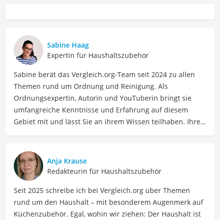
Sabine Haag
Expertin für Haushaltszubehör
Sabine berät das Vergleich.org-Team seit 2024 zu allen
Themen rund um Ordnung und Reinigung. Als
Ordnungsexpertin, Autorin und YouTuberin bringt sie
umfangreiche Kenntnisse und Erfahrung auf diesem
Gebiet mit und lässt Sie an ihrem Wissen teilhaben. Ihre
Website Ordnungsliebe.net betreibt sie bereits seit 2012
erfolgreich. Konkret unterstützt uns Sabine regelmäßig
als Expertin bei Vergleichen zu den Themen
Anja Krause
Wohnungsreinigung, Haushaltszubehör, Vorrat und
Redakteurin für Haushaltszubehör
Aufbewahrung, Textilpflege, Wäsche und Bügeln. In ihrer
Seit 2025 schreibe ich bei Vergleich.org über Themen
Freizeit ordnet Sabine nicht nur ihren eigenen Haushalt,
rund um den Haushalt – mit besonderem Augenmerk auf
sondern liest auch sehr gern. Wenn sie auf einem Gebiet
Küchenzubehör. Egal, wohin wir ziehen: Der Haushalt ist
keine minimalistische Neigung hat, dann bei Büchern.