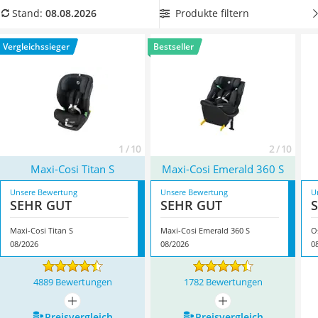
Kinderfahrradhelm
Experimente oder Tests, sondern wählen nur echte
Produkte filtern
Stand:
08.08.2026
Barfußschuhe Kinder
Reboarder, die eine hohe Sicherheit versprechen.
Kinder-Mikroskop
Optimalerweise hat der Sitz einen 5-Punkt-Gurt. Überzeugt
Vergleichssieger
Bestseller
Ferngesteuerter Hubschrauber
hat uns hier im August 2026 besonders das Modell
Maxi-Cosi
Service
Titan S
*
mit seinen Eigenschaften.
1 / 10
2 / 10
Maxi-Cosi Titan S
Maxi-Cosi Emerald 360 S
Unsere Bewertung
Unsere Bewertung
U
SEHR GUT
SEHR GUT
Maxi-Cosi Titan S
Maxi-Cosi Emerald 360 S
O
08/2026
08/2026
0
4889 Bewertungen
1782 Bewertungen
mehr anzeigen
mehr anzeigen
Preis­vergleich
Preis­vergleich