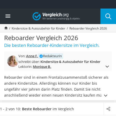
Die beliebtesten Vergleiche nach Kategorie
Vergleich
Kind & Baby
Babyphone mit 2 Kameras
Kindersitze & Autozubehör für Kinder
Reboarder Vergleich 2026
Walkie-Talkie Kinder
Kindermatratzen
Reboarder Vergleich 2026
Babywippe
Die besten Reboarder-Kindersitze im Vergleich.
Rollschuhe für Kinder
Tischkicker
Von:
Anne F.
Redakteurin
Laufrad
schreibt über:
Kindersitze & Autozubehör für Kinder
Kinderschubkarre
Lektorin:
Monique B.
Babyschlafsack
Kinderuhr
Reboarder sind in einem Frontalzusammenstoß sicherer als
Babyphone
andere Kindersitze. Allerdings können nur Kinder bis
Treppenschutzgitter
ungefähr vier Jahren darin Platz finden. Damit Sie nicht
Kindersitz ab 4 Jahren
anschließend wieder einen neuen Kindersitz kaufen müssen,
Kinderroller 3 Räder
wählen Sie Reboarder, die sich auch vorwärts montieren
Ferngesteuertes Auto
lassen
.
Echte Reboarder sind
für Gewichte von mehr als 18
1 - 2 von 10:
Beste Reboarder
im Vergleich
Kindersitz 15–36 kg
kg ausgelegt
. Machen Sie in Puncto Sicherheit keine