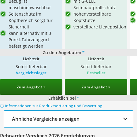
Bezug ist
mit G-CELL
maschinenwaschbar
Seitenaufprallschutz
Seitenschutz im
höhenverstellbare
Kopfbereich sorgt für
Kopfstütze
Sicherheit
verstellbare Liegeposition
kann alternativ mit 3-
Punkt-Fahrzeuggurt
befestigt werden
Zu den Angeboten
*
Lieferzeit
Lieferzeit
Sofort lieferbar
Sofort lieferbar
Vergleichssieger
Bestseller
Zum Angebot »
Zum Angebot »
Erhältlich bei
*
ⓘ Informationen zur Produktsortierung und Bewertung
Ähnliche Vergleiche anzeigen
Reboarder Vergleich 2026 Empfehlungen