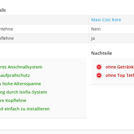
ils
Maxi-Cosi Kore
rmlehne
Nein
pflehne
Ja
Nachteile
eres Anschnallsystem
ohne Getränk
naufprallschutz
ohne Top Tet
s hohe Altersspanne
ng durch Isofix-System
are Kopflehne
d einfach zu installieren