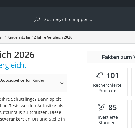
ergleiche nach Kategorie
er
Kindersitz bis 12 Jahre Vergleich 2026
Kameras
eich 2026
er
Fakten zum 
ergleich.
101
 Autozubehör für Kinder
der
Recherchierte
Produkte
Ihre Schützlinge? Dann spielt
85
line-Tests werden Autositze bis
 Autounfalls zu schützen. Diese
Investierte
estverankert
an Ort und Stelle in
Stunden