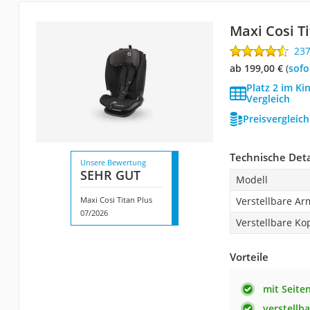
Maxi Cosi T
23
ab 199,00 €
(
Sof
Platz 2 im Kin
Vergleich
Preisvergleic
Technische Deta
Unsere Bewertung
SEHR GUT
Modell
Maxi Cosi Titan Plus
Verstellbare A
07/2026
Verstellbare Ko
Vorteile
mit Seite
verstellb