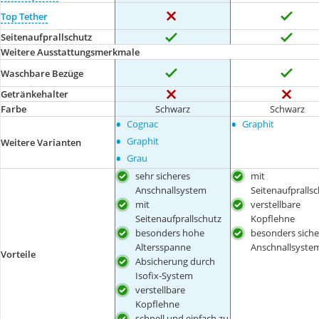
Top Tether
Seitenaufprallschutz
Weitere Ausstattungsmerkmale
Waschbare Bezüge
Getränkehalter
Farbe
Schwarz
Schwarz
•
•
Cognac
Graphit
•
Graphit
Weitere Varianten
•
Grau
sehr sicheres
mit
Anschnallsystem
Seitenaufpralls
mit
verstellbare
Seitenaufprallschutz
Kopflehne
besonders hohe
besonders siche
Altersspanne
Anschnallsyste
Vorteile
Absicherung durch
Isofix-System
verstellbare
Kopflehne
schnell und einfach zu