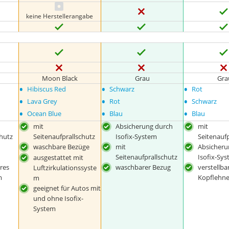
keine Herstellerangabe
Moon Black
Grau
Gra
•
•
•
Hibiscus Red
Schwarz
Rot
•
•
•
Lava Grey
Rot
Schwarz
•
•
•
Ocean Blue
Blau
Blau
mit
Absicherung durch
mit
chutz
Seitenaufprallschutz
Isofix-System
Seitenaufp
waschbare Bezüge
mit
Absicheru
Seitenaufprallschutz
Isofix-Sy
ausgestattet mit
res
waschbarer Bezug
verstellba
Luftzirkulationssyste
m
Kopflehn
m
geeignet für Autos mit
und ohne Isofix-
System