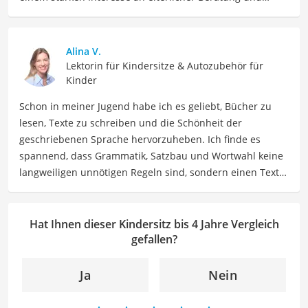
Erziehung biete ich so informative wie auch einfühlsame
Texte für Eltern sowie Betreuer. Meine Beiträge
behandeln Themen wie Kindergesundheit, Ernährung,
Alina V.
Entwicklungsmilestones sowie Elternschaft, um Eltern
Lektorin für Kindersitze & Autozubehör für
dabei zu unterstützen, ihre Kinder optimal zu
Kinder
unterstützen und zu fördern.
Schon in meiner Jugend habe ich es geliebt, Bücher zu
Der Kindersitz bis 4 Jahre-Vergleich ist aus unserer Sicht
lesen, Texte zu schreiben und die Schönheit der
besonders empfehlenswert für
Eltern
und
Kleinkinder
.
geschriebenen Sprache hervorzuheben. Ich finde es
spannend, dass Grammatik, Satzbau und Wortwahl keine
langweiligen unnötigen Regeln sind, sondern einen Text
zum Leben erwecken können. Deshalb habe ich es mir
zur Aufgabe gemacht, mein Know How und die Liebe zum
geschriebenen Wort als Lektorin bei VGL in unsere Texte
Hat Ihnen dieser Kindersitz bis 4 Jahre Vergleich
einfließen zu lassen. Mit meinem Auge für
gefallen?
Detailgenauigkeit und sprachliche Präzision unterstütze
ich unser Redaktionsteam dabei, qualitativ hochwertige
Ja
Nein
und fehlerfreie Inhalte zu liefern. Dabei liebe ich es,
meinen Wissensschatz immer mehr zu erweitern und