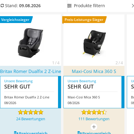
Barfußschuhe Kinder
jetzt einen
Kindersitz bis 4 Jahre mit Seitenaufprallschutz
Produkte filtern
Stand:
09.08.2026
Kinderfahrradhelm
aus unserer Vergleichstabelle, damit Ihr Kind auch bei einem
Kinder-Mikroskop
seitlichen Aufprall optimal geschützt ist. Überzeugt hat uns
Vergleichssieger
Preis-Leistungs-Sieger
Ferngesteuerter Hubschrauber
hier im August 2026 besonders das Modell
Britax Römer
Service
Dualfix 2 Z-Line
*
mit seinen Eigenschaften.
1 / 4
2 / 4
Britax Römer Dualfix 2 Z-Line
Maxi-Cosi Mica 360 S
Unsere Bewertung
Unsere Bewertung
U
SEHR GUT
SEHR GUT
Britax Römer Dualfix 2 Z-Line
Maxi-Cosi Mica 360 S
B
08/2026
08/2026
0
24 Bewertungen
111 Bewertungen
mehr anzeigen
Preis­vergleich
Preis­vergleich