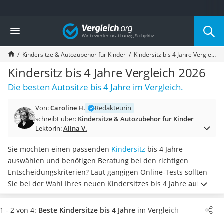
Die beliebtesten Vergleiche nach Kategorie
Vergleich
Kind & Baby
Babyphone mit 2 Kameras
Kindersitze & Autozubehör für Kinder
Kindersitz bis 4 Jahre Vergleich 2026
Walkie-Talkie Kinder
Kindermatratzen
Kindersitz bis 4 Jahre Vergleich 2026
Babywippe
Die besten Autositze bis 4 Jahre im Vergleich.
Rollschuhe für Kinder
Tischkicker
Von:
Caroline H.
Redakteurin
Laufrad
schreibt über:
Kindersitze & Autozubehör für Kinder
Kinderschubkarre
Lektorin:
Alina V.
Babyschlafsack
Kinderuhr
Sie möchten einen passenden
Kindersitz
bis 4 Jahre
Babyphone
auswählen und benötigen Beratung bei den richtigen
Treppenschutzgitter
Entscheidungskriterien? Laut gängigen Online-Tests sollten
Kindersitz ab 4 Jahren
Sie bei der Wahl Ihres neuen Kindersitzes bis 4 Jahre
auf die
Kinderroller 3 Räder
Passform, den Komfort und die Sicherheit achten
. Eine
Ferngesteuertes Auto
besonders hohe Sicherheit bieten Kindersitze mit der
1 - 2 von 4:
Beste Kindersitze bis 4 Jahre
im Vergleich
Kindersitz 15–36 kg
richtigen Befestigung und einem 5-Punkt-Gurt.
Wählen Sie