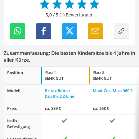
mich täglich mit den verschiedensten Themen
auseinanderzusetzen.
5,0 / 5
(1) Bewertungen
Zusammenfassung: Die besten Kindersitze bis 4 Jahre in
aller Kürze.
Position
Platz 1
Platz 2
SEHR GUT
SEHR GUT
Modell
Britax Römer
Maxi-Cosi Mica 360 S
Dualfix 2 Z-Line
Preis
ca.
389 €
ca.
268 €
Isofix-
Befestigung