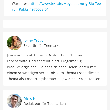
Warentest
https://www.test.de/Mogelpackung-Bio-Tee-
von-Pukka-4970028-0/
Jenny Tröger
Expertin für Teemarken
Jenny unterstützt unsere Nutzer beim Thema
Lebensmittel und schreibt hierzu regelmäßig
Produktvergleiche. Sie hat sich nach vielen Jahren mit
einem schwierigen Verhältnis zum Thema Essen diesem
Thema als Ernährungsberaterin gewidmet. Yoga, Tanzen,
Tantra und Women Circle gehören auch zu ihrem Leben
dazu, dass Jenny seit 2023 voll und ganz in Spanien
genießt. Jenny ist schon allein um die Welt gereist. Heute
Marc H.
findet sie Ausgleich bei Yoga und Tanzen, auch als
Redakteur für Teemarken
Lehrerin, und interessiert sich viel für Südamerika und