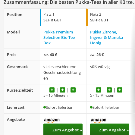
Zusammenfassung: Die besten Pukka-Tees in aller Kürze.
Position
Platz 1
Platz 2
SEHR GUT
SEHR GUT
Modell
Pukka Premium
Pukka Zitrone,
Selection Bio Tee
Ingwer & Manuka-
Box
Honig
Preis
ca.
40 €
ca.
26 €
Geschmack
viele verschiedene
süß-würzig
Geschmacksrichtung
en
Kurze Ziehzeit
5 - 15 Minuten
5 - 15 Minuten
Lieferzeit
Sofort lieferbar
Sofort lieferbar
Angebote
Zum Angebot »
Zum Angebot »