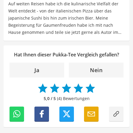
Auf weiten Reisen habe ich die kulinarische Vielfalt der
Schamanismus.
Welt entdeckt - von der italienischen Pizza über das
Der Pukka-Tee-Vergleich ist aus unserer Sicht besonders
japanische Sushi bis hin zum irischen Bier. Meine
empfehlenswert für
Tee-Liebhaber
.
Begeisterung für Gaumenfreuden habe ich mit nach
Hause genommen und teile sie jetzt gerne als Autor im
Bereich Lebensmittel. Meine Texte umfassen informative
Artikel über Lebensmittelherstellung, Ernährungstipps,
Rezepte und die Vielfalt der kulinarischen Welt. Mein Ziel
Hat Ihnen dieser Pukka-Tee Vergleich gefallen?
ist es, Leser zu inspirieren, sich bewusst mit ihrer
Ernährung auseinanderzusetzen, neue
Ja
Nein
Geschmackserlebnisse zu entdecken und sowohl eine
gesunde als auch genussvolle Beziehung zu
Lebensmitteln zu entwickeln. Durch meine Texte möchte
ich Leser dazu anregen, Essen nicht nur als eine
5,0 / 5
(4) Bewertungen
Notwendigkeit zu sehen, sondern als Quelle von Genuss,
Kreativität und Gemeinschaft zu nutzen.
Der Pukka-Tee-Vergleich ist aus unserer Sicht besonders
empfehlenswert für
Tee-Liebhaber
.