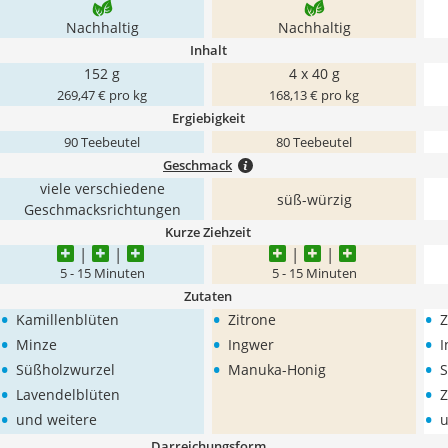
Nachhaltig
Nachhaltig
Inhalt
152 g
4 x 40 g
269,47 € pro kg
168,13 € pro kg
Ergiebigkeit
90 Teebeutel
80 Teebeutel
Geschmack
viele verschiedene
süß-würzig
Geschmacksrichtungen
Kurze Ziehzeit
5 - 15 Minuten
5 - 15 Minuten
Zutaten
•
•
•
Kamillenblüten
Zitrone
Z
•
•
•
Minze
Ingwer
I
•
•
•
Süßholzwurzel
Manuka-Honig
S
•
•
Lavendelblüten
Z
•
•
und weitere
u
Darreichungsform