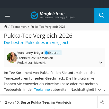
Die beliebtesten Vergleiche nach Kategorie
Vergleich
Lebensmittel
Schwarzkümmelöl
Teemarken
Pukka-Tee Vergleich 2026
Knäckebrot
Schwarzkümmelöl-Kapseln
Pukka-Tee Vergleich 2026
Manukahonig
Die besten Pukkatees im Vergleich.
Eiklar
Astronautenkost
Von:
Jenny Tröger
Expertin
Balsamico-Essig
Fachbereich:
Teemarken
Schwarzkümmelöl bio
Redakteur:
Marc H.
Sardinen
Honig
Im Tee-Sortiment von Pukka finden Sie
unterschiedliche
Gemüsebrühe
Teerezepturen für jeden Geschmack.
Die Heißgetränke
Eiskaffee-Pulver
können Sie entweder als einzelne Tasse oder mit mehren
Irischer Whiskey
Teebeuteln in der
Teekanne
zubereiten.
Nachhaltigkeit liegt
Grapefruitkernextrakt
Ihnen am Herzen? Dann sind die Teesorten von Pukka laut
Matcha-Set
Tests im Internet genau richtig für Sie. Wählen Sie jetzt
den
1 - 2 von 10:
Beste Pukka-Tees
im Vergleich
Sojasauce
besten Pukka-Tee in Bio-Qualität
aus unserer