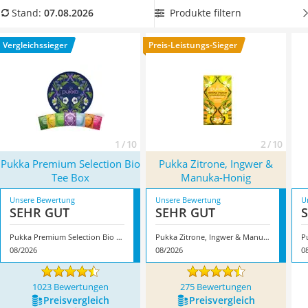
MCT-Öl
Vergleichstabelle. Darunter finden Sie Wachmacher für den
Produkte filtern
Stand:
07.08.2026
Trüffelöl
Start in den Tag und Sorten zur Entspannung nach vielen
Erythrit
Stunden bei der Arbeit. Überzeugt hat uns hier im August
Vergleichssieger
Preis-Leistungs-Sieger
Müsli ohne Zuckerzusatz
2026 besonders das Modell
Pukka Premium Selection Bio Tee
Service
Box
*
mit seinen Eigenschaften.
1 / 10
2 / 10
Pukka Premium Selection Bio
Pukka Zitrone, Ingwer &
Tee Box
Manuka-Honig
Unsere Bewertung
Unsere Bewertung
U
SEHR GUT
SEHR GUT
Pukka Premium Selection Bio Tee Box
Pukka Zitrone, Ingwer & Manuka-Honig
08/2026
08/2026
0
1023 Bewertungen
275 Bewertungen
Preis­vergleich
Preis­vergleich