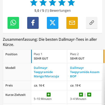
Lebensmitteln zu entwickeln. Durch meine Texte möchte
ich Leser dazu anregen, Essen nicht nur als eine
5,0 / 5
(1) Bewertungen
Notwendigkeit zu sehen, sondern als Quelle von Genuss,
Kreativität und Gemeinschaft zu nutzen.
Der Dallmayr-Tee-Vergleich ist aus unserer Sicht
besonders empfehlenswert für
Tee-Liebhaber
.
Zusammenfassung: Die besten Dallmayr-Tees in aller
Kürze.
Position
Platz 1
Platz 2
SEHR GUT
SEHR GUT
Modell
Dallmayr
Dallmayr
Teepyramide
Teepyramide Assam
Mango/Maracuja
BOP
Preis
ca.
16 €
ca.
19 €
Kurze Ziehzeit
5–10 Minuten
3–4 Minuten