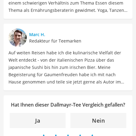
einem schwierigen Verhältnis zum Thema Essen diesem
Thema als Ernährungsberaterin gewidmet. Yoga, Tanzen,
Tantra und Women Circle gehören auch zu ihrem Leben
dazu, dass Jenny seit 2023 voll und ganz in Spanien
genießt. Jenny ist schon allein um die Welt gereist. Heute
Marc H.
findet sie Ausgleich bei Yoga und Tanzen, auch als
Redakteur für Teemarken
Lehrerin, und interessiert sich viel für Südamerika und
Auf weiten Reisen habe ich die kulinarische Vielfalt der
Schamanismus.
Welt entdeckt - von der italienischen Pizza über das
Der Dallmayr-Tee-Vergleich ist aus unserer Sicht
japanische Sushi bis hin zum irischen Bier. Meine
besonders empfehlenswert für
Tee-Liebhaber
.
Begeisterung für Gaumenfreuden habe ich mit nach
Hause genommen und teile sie jetzt gerne als Autor im
Bereich Lebensmittel. Meine Texte umfassen informative
Artikel über Lebensmittelherstellung, Ernährungstipps,
Rezepte und die Vielfalt der kulinarischen Welt. Mein Ziel
Hat Ihnen dieser Dallmayr-Tee Vergleich gefallen?
ist es, Leser zu inspirieren, sich bewusst mit ihrer
Ernährung auseinanderzusetzen, neue
Ja
Nein
Geschmackserlebnisse zu entdecken und sowohl eine
gesunde als auch genussvolle Beziehung zu