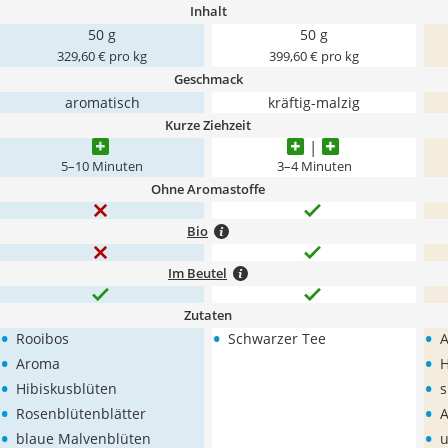
Inhalt
50 g
50 g
329,60 € pro kg
399,60 € pro kg
Geschmack
aromatisch
kräftig-malzig
Kurze Ziehzeit
5–10 Minuten
3–4 Minuten
Ohne Aromastoffe
Bio
Im Beutel
Zutaten
•
•
•
Rooibos
Schwarzer Tee
A
•
•
Aroma
H
•
•
Hibiskusblüten
s
•
•
Rosenblütenblätter
•
•
blaue Malvenblüten
u