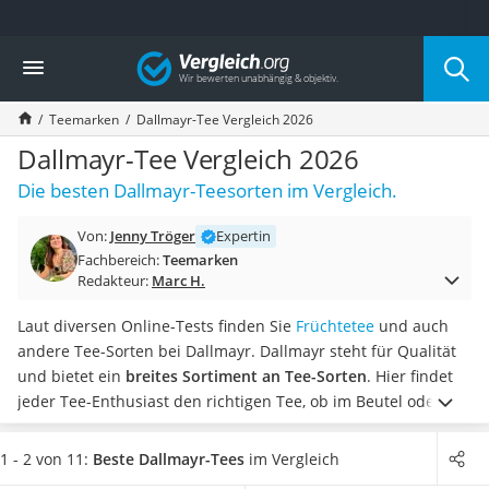
Die beliebtesten Vergleiche nach Kategorie
Vergleich
Lebensmittel
Schwarzkümmelöl
Teemarken
Dallmayr-Tee Vergleich 2026
Knäckebrot
Schwarzkümmelöl-Kapseln
Dallmayr-Tee Vergleich 2026
Manukahonig
Die besten Dallmayr-Teesorten im Vergleich.
Eiklar
Astronautenkost
Von:
Jenny Tröger
Expertin
Balsamico-Essig
Fachbereich:
Teemarken
Schwarzkümmelöl bio
Redakteur:
Marc H.
Sardinen
Honig
Laut diversen Online-Tests finden Sie
Früchtetee
und auch
Gemüsebrühe
andere Tee-Sorten bei Dallmayr. Dallmayr steht für Qualität
Eiskaffee-Pulver
und bietet ein
breites Sortiment an Tee-Sorten
. Hier findet
Irischer Whiskey
jeder Tee-Enthusiast den richtigen Tee, ob im Beutel oder
Grapefruitkernextrakt
lose. Auch wenn Sie Wert darauf legen, dass Ihr Tee Bio ist,
Matcha-Set
ist Dallmayr die richtige Marke. In unserem Vergleich geben
1 - 2 von 11:
Beste Dallmayr-Tees
im Vergleich
Sojasauce
wir Ihnen Tipps, worauf Sie achten müssen und was die