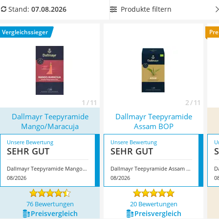
MCT-Öl
wichtigsten Punkte für den Kauf sind.
Wählen Sie jetzt aus
Produkte filtern
Stand:
07.08.2026
Trüffelöl
unserer Vergleichstabelle
Dallmayr-Tee mit kurzer Ziehzeit
,
Erythrit
um nicht lange auf Ihren Tee warten zu müssen. Überzeugt
Vergleichssieger
Pre
Müsli ohne Zuckerzusatz
hat uns hier im August 2026 besonders das Modell
Dallmayr
Service
Teepyramide Mango/Maracuja
*
mit seinen Eigenschaften.
1 / 11
2 / 11
Dallmayr Teepyramide
Dallmayr Teepyramide
Mango/Maracuja
Assam BOP
Unsere Bewertung
Unsere Bewertung
U
SEHR GUT
SEHR GUT
Dallmayr Teepyramide Mango/Maracuja
Dallmayr Teepyramide Assam BOP
D
08/2026
08/2026
0
76 Bewertungen
20 Bewertungen
Preis­vergleich
Preis­vergleich