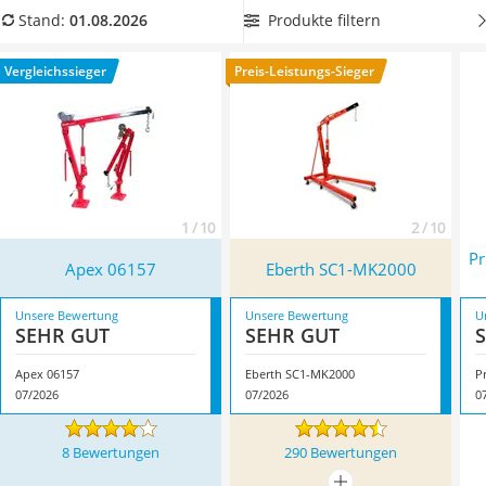
Löschdecke
Lasthakens
. Wählen Sie jetzt einen Pick-up-Kran mit
Produkte filtern
Stand:
01.08.2026
Multimeter
mindestens 190 cm Hubhöhe, wenn Sie auch größere
Winterharte Palmen
Gegenstände mit dem Kran anheben möchten. Überzeugt hat
Vergleichssieger
Preis-Leistungs-Sieger
Gasdurchlauferhitzer
uns hier im August 2026 besonders das Modell
Apex 06157
*
Service
mit seinen Eigenschaften.
1 / 10
2 / 10
Pr
Apex 06157
Eberth SC1-MK2000
Unsere Bewertung
Unsere Bewertung
U
SEHR GUT
SEHR GUT
Apex 06157
Eberth SC1-MK2000
07/2026
07/2026
0
8 Bewertungen
290 Bewertungen