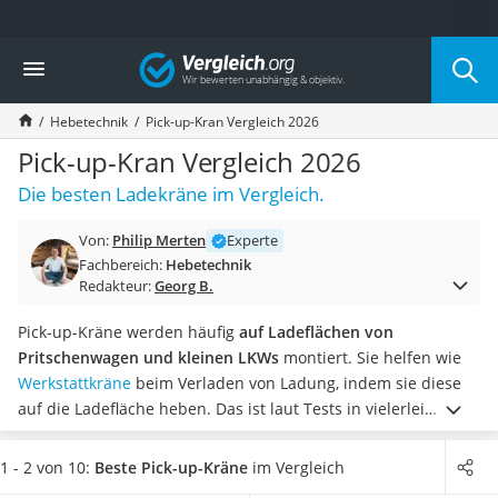
Die beliebtesten Vergleiche nach Kategorie
Vergleich
Baumarkt
Tresor feuerfest
Hebetechnik
Pick-up-Kran Vergleich 2026
Makita-Akku-Rasenmäher
Kappsäge
Pick-up-Kran Vergleich 2026
Smartes Türschloss
Die besten Ladekräne im Vergleich.
Akku-Rasentrimmer
Feuchtigkeitsmessgerät
Von:
Philip Merten
Experte
Split-Klimaanlage 2 Innengeräte
Fachbereich:
Hebetechnik
Pelletofen
Redakteur:
Georg B.
Bohrmaschine
Tiefbrunnenpumpe
Pick-up-Kräne werden häufig
auf Ladeflächen von
Fliesenschneider
Pritschenwagen und kleinen LKWs
montiert. Sie helfen wie
Hochdruckreiniger
Werkstattkräne
beim Verladen von Ladung, indem sie diese
Doppelschleifer
auf die Ladefläche heben. Das ist laut Tests in vielerlei
Überwachungskamera
Bereichen sehr praktisch, z. B.
beim Transportieren von
Benzinrasenmäher mit Elektrostart
schweren Lasten
auf dem Bau.
Ein wichtiges Merkmal ist die
1 - 2 von 10:
Beste Pick-up-Kräne
im Vergleich
Akku-Laubsauger
Ladehöhe, also der
maximale Abstand zur Unterkante des