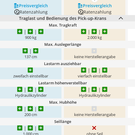
mehr anzeigen
Preis­vergleich
Preis­vergleich
Ratenzahlung
Ratenzahlung
Traglast und Bedienung des Pick-up-Krans
Max. Tragkraft
900 kg
2.000 kg
Max. Auslegerlänge
137 cm
keine Herstellerangabe
Lastarm ausziehbar
zweifach einstellbar
vierfach einstellbar
Lastarm höhenverstellbar
Hydraulikzylinder
Hydraulikzylinder
Max. Hubhöhe
200 cm
keine Herstellerangabe
Seillänge
1.000 cm
ohne Seil