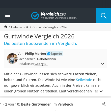
Die beliebtesten Vergleiche nach Kategorie
Vergleich
Baumarkt
Tresor feuerfest
Hebetechnik
Gurtwinde Vergleich 2026
Makita-Akku-Rasenmäher
Kappsäge
Gurtwinde Vergleich 2026
Smartes Türschloss
Die besten Bootswinden im Vergleich.
Akku-Rasentrimmer
Feuchtigkeitsmessgerät
Von:
Philip Merten
Experte
Split-Klimaanlage 2 Innengeräte
Fachbereich:
Hebetechnik
Pelletofen
Redakteur:
Georg B.
Bohrmaschine
Tiefbrunnenpumpe
Mit einer Gurtwinde lassen sich
schwere Lasten ziehen,
Fliesenschneider
heben und fixieren
. Die Winde ist wie eine
Seilwinde
nicht
Hochdruckreiniger
nur gewerblich einzusetzen. Auch in der Freizeit kann sie
Doppelschleifer
einen großen Nutzen darstellen. Laut verschiedenen Tests im
Überwachungskamera
Internet kommt sie beispielsweise im Bootssport oder auch
Benzinrasenmäher mit Elektrostart
bei Reisen mit dem Wohnwagen oder Motorrad zum Einsatz.
1 - 2 von 10:
Beste Gurtwinden
im Vergleich
Akku-Laubsauger
Wählen Sie jetzt aus unserer Vergleichstabelle
eine