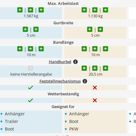
Max. Arbeitslast
1.587 kg
1.130 kg
Gurtbreite
5 cm
5 cm
Bandlänge
10 m
10 m
Handkurbel
keine Herstellerangabe
20,5 cm
Feststellmechanismus
Wetterbeständig
Geeignet für
•
•
•
Anhänger
Anhänger
•
•
•
Trailer
Boot
B
•
•
Boot
PKW