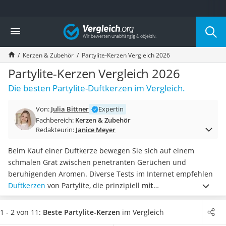
Die beliebtesten Vergleiche nach Kategorie
Vergleich
Wohnen
Matratzen-Topper
Kerzen & Zubehör
Partylite-Kerzen Vergleich 2026
Matratzen
Konferenzlautsprecher
Partylite-Kerzen Vergleich 2026
Tageslichtlampe
Die besten Partylite-Duftkerzen im Vergleich.
Badlüfter
Ergonomischer Bürostuhl
Von:
Julia Bittner
Expertin
Bürohocker
Fachbereich:
Kerzen & Zubehör
Außenleuchte mit Kamera
Redakteurin:
Janice Meyer
Ozongeneratoren
Akku-Tischlampe
Beim Kauf einer Duftkerze bewegen Sie sich auf einem
Konferenzmikrofon
schmalen Grat zwischen penetranten Gerüchen und
Klappmatratze
beruhigenden Aromen. Diverse Tests im Internet empfehlen
Duschkopf mit Kalkfilter
Duftkerzen
von Partylite, die prinzipiell
mit
Aktenvernichter Sicherheitsstufe 4
außergewöhnlichen und wohlriechenden Duftprofilen
Bettgitter
punkten
.
Ganz gleich, ob Sie einen Abend mit Freunden
1 - 2 von 11:
Beste Partylite-Kerzen
im Vergleich
Spannbettlaken
geplant haben oder es sich mit einem Glas Wein vor dem