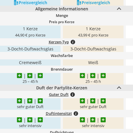
Preis­vergleich
Preis­vergleich
Allgemeine Informationen
Menge
Preis pro Kerze
1 Kerze
1 Kerze
44,90 € pro Kerze
43,99 € pro Kerze
Kerzen-Typ
3-Docht-Duftwachsglas
3-Docht-Duftwachsglas
Wachsfarbe
Cremeweiß
Weiß
Brenndauer
25 – 45 h
25 – 45 h
Duft der Partylite-Kerzen
Guter Duft
sehr guter Duft
sehr guter Duft
Duftintensität
sehr intensiv
sehr intensiv
Duftrichtung