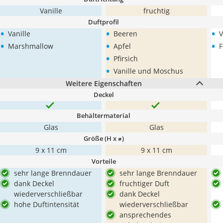
Vanille
fruchtig
Duftprofil
•
•
•
Vanille
Beeren
V
•
•
•
Marshmallow
Apfel
F
•
Pfirsich
•
Vanille und Moschus
Weitere Eigenschaften
Deckel
Behältermaterial
Glas
Glas
Größe (H x ⌀)
9 x 11 cm
9 x 11 cm
Vorteile
sehr lange Brenndauer
sehr lange Brenndauer
dank Deckel
fruchtiger Duft
wiederverschließbar
dank Deckel
hohe Duftintensität
wiederverschließbar
ansprechendes