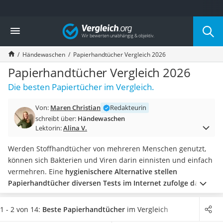
Die beliebtesten Vergleiche nach Kategorie
Vergleich
Wohnen
Matratzen-Topper
Händewaschen
Papierhandtücher Vergleich 2026
Matratzen
Konferenzlautsprecher
Papierhandtücher Vergleich 2026
Tageslichtlampe
Die besten Papiertücher im Vergleich.
Badlüfter
Ergonomischer Bürostuhl
Von:
Maren Christian
Redakteurin
Bürohocker
schreibt über:
Händewaschen
Außenleuchte mit Kamera
Lektorin:
Alina V.
Ozongeneratoren
Akku-Tischlampe
Werden Stoffhandtücher von mehreren Menschen genutzt,
Konferenzmikrofon
können sich Bakterien und Viren darin einnisten und einfach
Klappmatratze
vermehren. Eine
hygienischere Alternative stellen
Duschkopf mit Kalkfilter
Papierhandtücher diversen Tests im Internet zufolge dar
,
Aktenvernichter Sicherheitsstufe 4
die in
Papierhandtuchspendern
platziert und durch Ziehen
Bettgitter
einzeln entnommen werden können.
In unserer
1 - 2 von 14:
Beste Papierhandtücher
im Vergleich
Spannbettlaken
Vergleichstabelle finden Sie Papierhandtücher mit