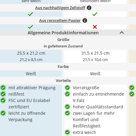
sehr weich
besonders weich
Aus nachhaltigem Zellstoff
Aus recyceltem Papier
Allgemeine Produktinformationen
Größe
in gefaltetem Zustand
25,5 x 21,2 cm
31,5 x 21,5 cm
21,2 x 8,5 cm
21,5 x 10,6 cm
Farbe
Weiß
Weiß
Vorteile
mit attraktiver Prägung
Vorratsgröße
reißfest
einfach zu entnehmende
FSC und EU Ecolabel
V-Falz
zertifiziert
hoher Qualitätsstandard
leicht zu öffnende
zwei Lagen für mehr
Verpackung
Komfort und
Reißfestigkeit
extra weich