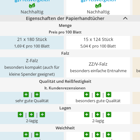
Nachhaltig
Nachhaltig
Eigenschaften der Papierhandtücher
Menge
Preis pro 100 Blatt
21 x 180 Stück
15 x 124 Stück
1,69 € pro 100 Blatt
5,04 € pro 100 Blatt
Falz
Z-Falz
ZZ/V-Falz
besonders kompakt (auch für
besonders einfache Entnahme
b
kleine Spender geeignet)
Qualität und Reißfestigkeit
lt. Kundenrezensionen
sehr gute Qualität
besonders gute Qualität
Lagen
2-lagig
2-lagig
Weichheit