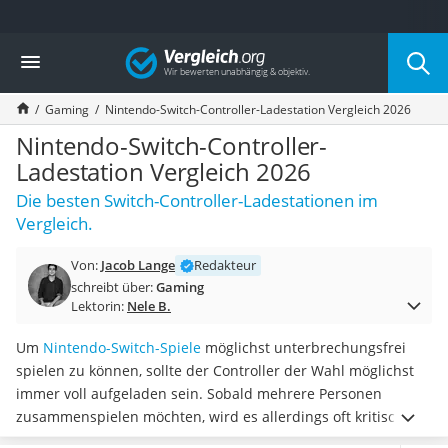
Die beliebtesten Vergleiche nach Kategorie
Vergleich
Elektronik
Powerstation
Gaming
Nintendo-Switch-Controller-Ladestation Vergleich 2026
Monitor 32 Zoll 4K
Fernseher
Nintendo-Switch-Controller-
Drucker
Ladestation Vergleich 2026
Desktop-PC
Die besten Switch-Controller-Ladestationen im
Monitor
Vergleich.
Diascanner
Laser-Multifunktionsdrucker
Von:
Jacob Lange
Redakteur
Powerline-Adapter
schreibt über:
Gaming
Powerstation mit Solarpanel
Lektorin:
Nele B.
Gaming-PC
Soundbar
Um
Nintendo-Switch-Spiele
möglichst unterbrechungsfrei
17-Zoll-Laptop
spielen zu können, sollte der Controller der Wahl möglichst
Satellitenschüssel
immer voll aufgeladen sein. Sobald mehrere Personen
Gaming-Headset
zusammenspielen möchten, wird es allerdings oft kritisch,
Schnurloses Telefon
denn die Lademöglichkeiten an der Konsole sind begrenzt.