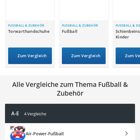
Handgepäck-Koffer
Vibrationsplatte
Wanderschuhe Herren
Sicherheitsweste Reiten
FUSSBALL & ZUBEHÖR
FUSSBALL & ZUBEHÖR
FUSSBALL & Z
Torwarthandschuhe
Fußball
Schienbein
Service
Kinder
Zum Vergleich
Zum Vergleich
Zum Ve
Alle Vergleiche zum Thema Fußball &
Zubehör
A-E
4 Vergleiche
Air-Power-Fußball