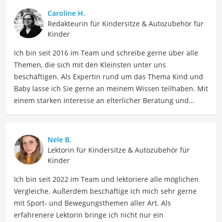
Caroline H.
Redakteurin für Kindersitze & Autozubehör für
Kinder
Ich bin seit 2016 im Team und schreibe gerne über alle
Themen, die sich mit den Kleinsten unter uns
beschäftigen. Als Expertin rund um das Thema Kind und
Baby lasse ich Sie gerne an meinem Wissen teilhaben. Mit
einem starken Interesse an elterlicher Beratung und
Erziehung biete ich so informative wie auch einfühlsame
Texte für Eltern sowie Betreuer. Meine Beiträge
behandeln Themen wie Kindergesundheit, Ernährung,
Nele B.
Entwicklungsmilestones sowie Elternschaft, um Eltern
Lektorin für Kindersitze & Autozubehör für
dabei zu unterstützen, ihre Kinder optimal zu
Kinder
unterstützen und zu fördern.
Ich bin seit 2022 im Team und lektoriere alle möglichen
Der Chicco-Kindersitz-Vergleich ist aus unserer Sicht
Vergleiche. Außerdem beschäftige ich mich sehr gerne
besonders empfehlenswert für
Eltern
und
Kinder
.
mit Sport- und Bewegungsthemen aller Art. Als
erfahrenere Lektorin bringe ich nicht nur ein