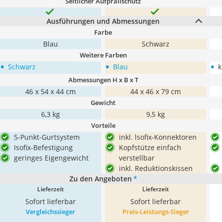
Seitlicher Aufprallschutz
Ausführungen und Abmessungen
Farbe
Blau
Schwarz
Weitere Farben
•
•
•
Schwarz
Blau
k
Abmessungen H x B x T
46 x 54 x 44 cm
‎44 x 46 x 79 cm
Gewicht
6,3 kg
9,5 kg
Vorteile
5-Punkt-Gurtsystem
inkl. lsofix-Konnektoren
Isofix-Befestigung
Kopfstütze einfach
geringes Eigengewicht
verstellbar
inkl. Reduktionskissen
Zu den Angeboten
*
Lieferzeit
Lieferzeit
Sofort lieferbar
Sofort lieferbar
Vergleichssieger
Preis-Leistungs-Sieger