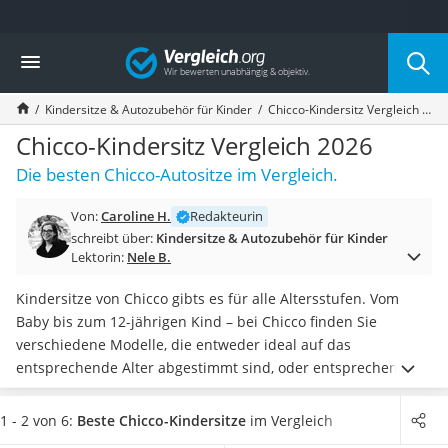
Die beliebtesten Vergleiche nach Kategorie
Vergleich
Kind & Baby
Babyphone mit 2 Kameras
Kindersitze & Autozubehör für Kinder
Chicco-Kindersitz Vergleich 2026
Walkie-Talkie Kinder
Kindermatratzen
Chicco-Kindersitz Vergleich 2026
Babywippe
Die besten Chicco-Autositze im Vergleich.
Rollschuhe für Kinder
Tischkicker
Von:
Caroline H.
Redakteurin
Laufrad
schreibt über:
Kindersitze & Autozubehör für Kinder
Kinderschubkarre
Lektorin:
Nele B.
Babyschlafsack
Kinderuhr
Kindersitze von Chicco gibts es für alle Altersstufen. Vom
Babyphone
Baby bis zum 12-jährigen Kind – bei Chicco finden Sie
Treppenschutzgitter
verschiedene Modelle, die entweder ideal auf das
Kindersitz ab 4 Jahren
entsprechende Alter abgestimmt sind, oder entsprechend
Kinderroller 3 Räder
mitwachsen. Verschiedene Online-Tests zeigen, dass viele
Ferngesteuertes Auto
der Modelle ganz einfach
mit der vorhandenen Isofix-
1 - 2 von 6:
Beste Chicco-Kindersitze
im Vergleich
Kindersitz 15–36 kg
Halterung im Auto verbunden werden können
. Eine