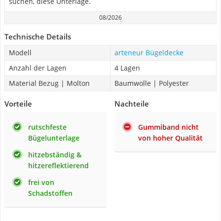
suchen, diese Unterlage.
08/2026
Technische Details
Modell
arteneur Bügeldecke
Anzahl der Lagen
4 Lagen
Material Bezug | Molton
Baumwolle | Polyester
Vorteile
Nachteile
rutschfeste
Gummiband nicht
Bügelunterlage
von hoher Qualität
hitzebständig &
hitzereflektierend
frei von
Schadstoffen