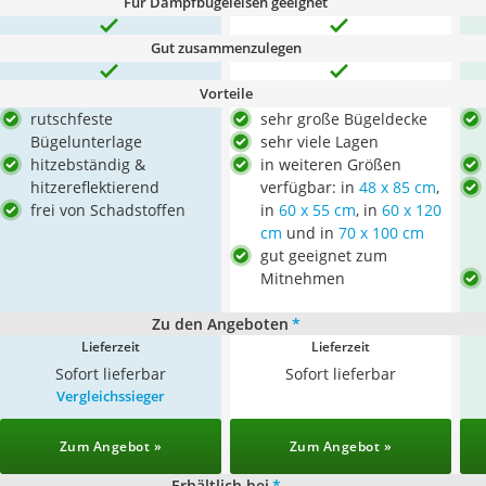
Für Dampfbügeleisen geeignet
Gut zusammenzulegen
Vorteile
rutschfeste
sehr große Bügeldecke
Bügelunterlage
sehr viele Lagen
hitzebständig &
in weiteren Größen
hitzereflektierend
verfügbar: in
48 x 85 cm
,
frei von Schadstoffen
in
60 x 55 cm
, in
60 x 120
cm
und in
70 x 100 cm
gut geeignet zum
Mitnehmen
Zu den Angeboten
*
Lieferzeit
Lieferzeit
Sofort lieferbar
Sofort lieferbar
Vergleichssieger
Zum Angebot »
Zum Angebot »
Erhältlich bei
*