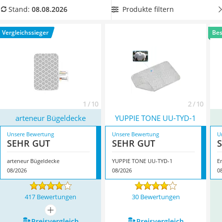
Tierhaarstaubsauger
schützen Sie Ihren Tisch zuverlässig vor Dampf, Hitze und
Produkte filtern
Stand:
08.08.2026
Ecovacs-Saugroboter
Feuchtigkeit. Überzeugt hat uns hier im August 2026
Nespresso-Maschine
besonders das Modell
arteneur Bügeldecke
*
mit seinen
Vergleichssieger
Bes
Messerschärfer
Eigenschaften.
Service
1 / 10
2 / 10
arteneur Bügeldecke
YUPPIE TONE UU-TYD-1
Unsere Bewertung
Unsere Bewertung
U
SEHR GUT
SEHR GUT
arteneur Bügeldecke
YUPPIE TONE UU-TYD-1
E
08/2026
08/2026
0
417 Bewertungen
30 Bewertungen
mehr anzeigen
Preis­vergleich
Preis­vergleich