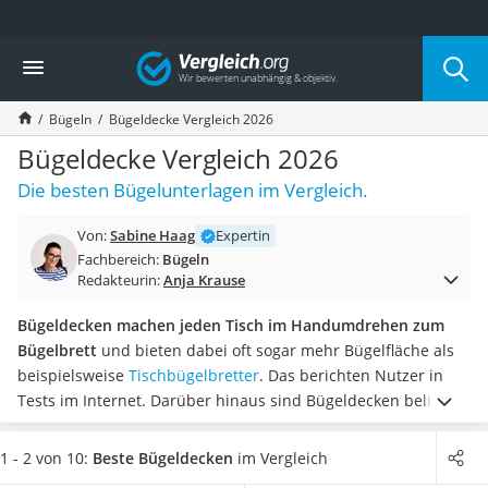
Die beliebtesten Vergleiche nach Kategorie
Vergleich
Haushalt
Wassersprudler
Bügeln
Bügeldecke Vergleich 2026
Zentralstaubsauger
Brotbackautomat
Bügeldecke Vergleich 2026
Wischroboter
Die besten Bügelunterlagen im Vergleich.
Wäschespinne
Industriestaubsauger
Von:
Sabine Haag
Expertin
Spülmaschinentabs
Fachbereich:
Bügeln
Akku-Staubsauger
Redakteurin:
Anja Krause
Eierkocher
AEG-Waschmaschine
Bügeldecken machen jeden Tisch im Handumdrehen zum
Saug-Wisch-Roboter
Bügelbrett
und bieten dabei oft sogar mehr Bügelfläche als
Handstaubsauger
beispielsweise
Tischbügelbretter
. Das berichten Nutzer in
Milchaufschäumer
Tests im Internet. Darüber hinaus sind Bügeldecken beliebt
Kondenstrockner
auf Reisen, wenn ein Kleidungsstück schnell entknittert
Reiskocher
werden soll.
Wählen Sie jetzt aus unserer Vergleichstabelle
1 - 2 von 10:
Beste Bügeldecken
im Vergleich
Heißwasserspender
eine Bügeldecke aus, die mehr als vier Lagen hat
. So