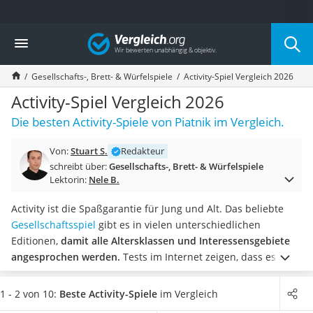
Die beliebtesten Vergleiche nach Kategorie
Vergleich
Freizeit & Sport
Gartentrampolin
Gesellschafts-, Brett- & Würfelspiele
Activity-Spiel Vergleich 2026
Trampolin
Metalldetektor
Activity-Spiel Vergleich 2026
Eufab-Fahrradträger
Die besten Activity-Spiele von Piatnik im Vergleich.
Trampolin 366 cm
Fahrradschloss
Von:
Stuart S.
Redakteur
Aluminium-Koffer
schreibt über:
Gesellschafts-, Brett- & Würfelspiele
Futterboot
Lektorin:
Nele B.
Air Bike
E-Bike-Dreirad
Activity ist die Spaßgarantie für Jung und Alt. Das beliebte
Trekkingschuhe Herren
Gesellschaftsspiel
gibt es in vielen unterschiedlichen
Reisetasche mit Rollen
Editionen,
damit alle Altersklassen und Interessensgebiete
Klimmzugstation
angesprochen werden.
Tests im Internet zeigen, dass es
Koffer
Spiele sowohl für Zuhause, als auch eine Travel-Version gibt,
Nachtsichtgerät
die sich für Reisen anbietet.
Wählen Sie jetzt aus unserer
1 - 2 von 10:
Beste Activity-Spiele
im Vergleich
Faltschloss
Vergleichstabelle
ein Activity-Spiel mit niedrigem