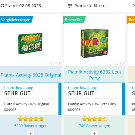
Handgepäck-Koffer
Schwierigkeitsgrad, wenn Sie sich bei der original Activity-
Produkte filtern
Stand:
02.08.2026
Vibrationsplatte
Version unsicher sind.
Überzeugt hat uns hier im August
Wanderschuhe Herren
2026 besonders das Modell
Piatnik Activity 6028 Original
*
mit
Vergleichssieger
Bestseller
Pre
Sicherheitsweste Reiten
seinen Eigenschaften.
Service
1 / 10
2 / 10
Piatnik Activity 6382 Let's
Piatnik Activity 6028 Original
Party
Unsere Bewertung
Unsere Bewertung
U
SEHR GUT
SEHR GUT
Piatnik Activity 6028 Original
Piatnik Activity 6382 Let's Party
Pi
08/2026
08/2026
0
5239 Bewertungen
749 Bewertungen