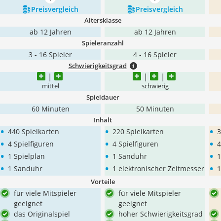
mehr anzeigen
mehr anzeigen
Preis­vergleich
Preis­vergleich
Altersklasse
ab 12 Jahren
ab 12 Jahren
Spieleranzahl
3 - 16 Spieler
4 - 16 Spieler
Schwierigkeitsgrad
mittel
schwierig
Spieldauer
60 Minuten
50 Minuten
Inhalt
•
•
•
440 Spielkarten
220 Spielkarten
3
•
•
•
4 Spielfiguren
4 Spielfiguren
4
•
•
•
1 Spielplan
1 Sanduhr
1
•
•
•
1 Sanduhr
1 elektronischer Zeitmesser
1
Vorteile
für viele Mitspieler
für viele Mitspieler
geeignet
geeignet
das Originalspiel
hoher Schwierigkeitsgrad