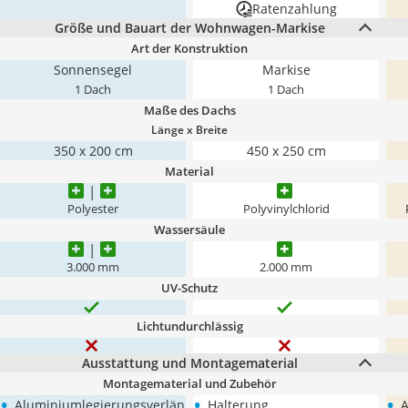
Ratenzahlung
Größe und Bauart der Wohnwagen-Markise
Art der Konstruktion
Sonnensegel
Markise
1 Dach
1 Dach
Maße des Dachs
Länge x Breite
350 x 200 cm
450 x 250 cm
Material
Polyester
Polyvinylchlorid
Wassersäule
3.000 mm
2.000 mm
UV-Schutz
Lichtundurchlässig
Ausstattung und Montagematerial
Montagematerial und Zubehör
•
•
•
Aluminiumlegierungsverlän
Halterung
A