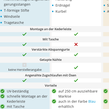
•
•
gerungsstangen
Erdnägel
S
•
•
•
T-förmige Stifte
Kurbel
A
•
Windseile
•
Tragetasche
Montage an der Kederleiste
Mit Tasche
Verstärkte Abspanngurte
Getapte Nähte
keine Herstellerangabe
Angenähte Zugschlaufen mit Ösen
Vorteile
UV-beständig
auf 250 cm ausziehbare
schnelle Montage an der
Markise
Kederleiste
auch in der Farbe
Blau
mit Tasche
erhältlich