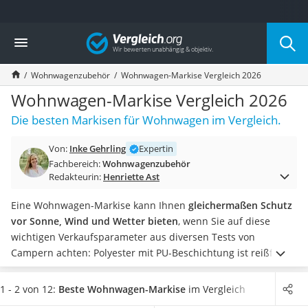
Die beliebtesten Vergleiche nach Kategorie
Vergleich
Auto & Motor
Fahrradträger-Anhängerkupplung (4 Fahrräder)
Wohnwagenzubehör
Wohnwagen-Markise Vergleich 2026
Fahrradträger
Fahrradträger (Anhängerkupplung)
Wohnwagen-Markise Vergleich 2026
Fahrradträger 3 Fahrräder
Die besten Markisen für Wohnwagen im Vergleich.
Benzinkanister (20 l)
Dashcam
Von:
Inke Gehrling
Expertin
Fahrradträger E-Bike
Fachbereich:
Wohnwagenzubehör
Benzinkanister
Redakteurin:
Henriette Ast
Marderschreck
Wagenheber 3t
Eine Wohnwagen-Markise kann Ihnen
gleichermaßen Schutz
AGM-Batterie Wohnmobil
vor Sonne, Wind und Wetter bieten
, wenn Sie auf diese
Thule-Fahrradträger
wichtigen Verkaufsparameter aus diversen Tests von
FM-Transmitter
Campern achten: Polyester mit PU-Beschichtung ist reißfest
Sommerreifen 205/55 R16
und hält trocken, eine möglichst hohe Wassersäule steht für
Autobatterie-Ladegerät
die Wasserdichtheit der Wohnwagen-Markise und der UV-
1 - 2 von 12:
Beste Wohnwagen-Markise
im Vergleich
Starthilfe mit Kompressor
Schutz schützt Sie vor den Sonnenstrahlen.
Um diese