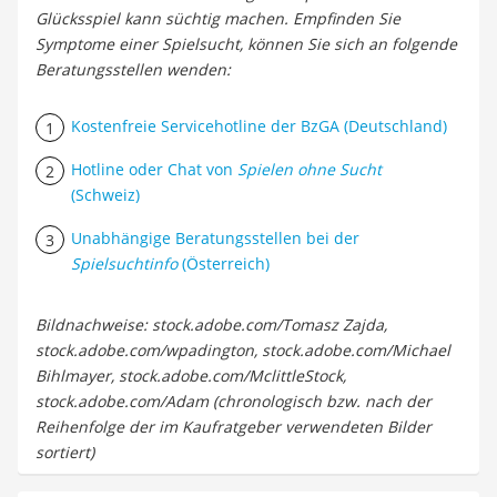
Glücksspiel kann süchtig machen. Empfinden Sie
Symptome einer Spielsucht, können Sie sich an folgende
Beratungsstellen wenden:
Kostenfreie Servicehotline der BzGA (Deutschland)
Hotline oder Chat von
Spielen ohne Sucht
(Schweiz)
Unabhängige Beratungsstellen bei der
Spielsuchtinfo
(Österreich)
Bildnachweise: stock.adobe.com/Tomasz Zajda,
stock.adobe.com/wpadington, stock.adobe.com/Michael
Bihlmayer, stock.adobe.com/MclittleStock,
stock.adobe.com/Adam (chronologisch bzw. nach der
Reihenfolge der im Kaufratgeber verwendeten Bilder
sortiert)