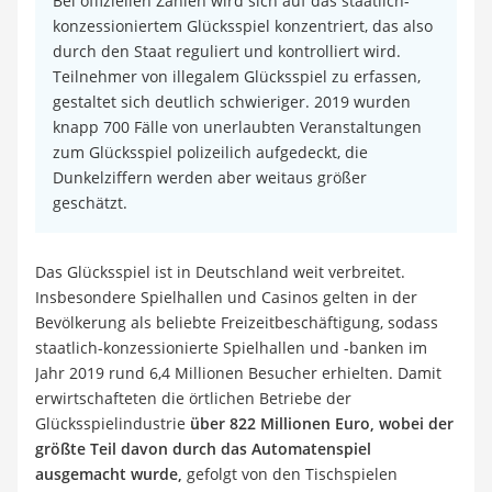
Bei offiziellen Zahlen wird sich auf das staatlich-
konzessioniertem Glücksspiel konzentriert, das also
durch den Staat reguliert und kontrolliert wird.
Teilnehmer von illegalem Glücksspiel zu erfassen,
gestaltet sich deutlich schwieriger. 2019 wurden
knapp 700 Fälle von unerlaubten Veranstaltungen
zum Glücksspiel polizeilich aufgedeckt, die
Dunkelziffern werden aber weitaus größer
geschätzt.
Das Glücksspiel ist in Deutschland weit verbreitet.
Insbesondere Spielhallen und Casinos gelten in der
Bevölkerung als beliebte Freizeitbeschäftigung, sodass
staatlich-konzessionierte Spielhallen und -banken im
Jahr 2019 rund 6,4 Millionen Besucher erhielten. Damit
erwirtschafteten die örtlichen Betriebe der
Glücksspielindustrie
über 822 Millionen Euro, wobei der
größte Teil davon durch das Automatenspiel
ausgemacht wurde,
gefolgt von den Tischspielen