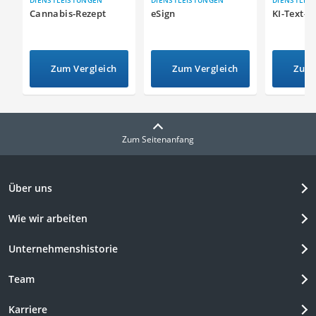
DIENSTLEISTUNGEN
DIENSTLEISTUNGEN
DIENSTLEI
Cannabis-Rezept
eSign
KI-Text-G
Zum Vergleich
Zum Vergleich
Zum 
Zum Seitenanfang
Über uns
Wie wir arbeiten
Unternehmenshistorie
Team
Karriere