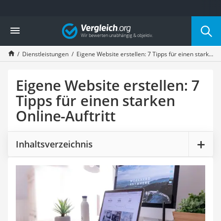
Die beliebtesten Vergleiche nach Kategorie
Vergleich
Service
Cannabissamen kaufen
Dienstleistungen
Eigene Website erstellen: 7 Tipps für einen starken Online-Auftritt
Bücher verkaufen
Hörbuch-App
Online-Apotheke
Eigene Website erstellen: 7
Cannabis-Rezept
Tipps für einen starken
Auto-Abo
Online-Auftritt
T-Shirt bedrucken
Goldankauf
Singlereisen
Inhaltsverzeichnis
Wassertest
Neuwagen-Rabatt
Handyversicherung
Online-Druckerei
Musik-Streaming
Münzhändler
Auto verkaufen