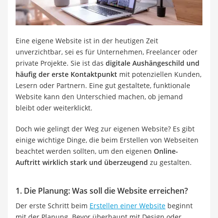
Strom und Gas (Kombitarif)
Elektronische Schließanlage
Immobilienportal
Ticketportale
Eine eigene Website ist in der heutigen Zeit
Kündigungsservice
unverzichtbar, sei es für Unternehmen, Freelancer oder
Service
private Projekte. Sie ist das
digitale Aushängeschild und
häufig der erste Kontaktpunkt
mit potenziellen Kunden,
Lesern oder Partnern. Eine gut gestaltete, funktionale
Website kann den Unterschied machen, ob jemand
bleibt oder weiterklickt.
Doch wie gelingt der Weg zur eigenen Website? Es gibt
einige wichtige Dinge, die beim Erstellen von Webseiten
beachtet werden sollten, um den eigenen
Online-
Auftritt wirklich stark und überzeugend
zu gestalten.
1. Die Planung: Was soll die Website erreichen?
Der erste Schritt beim
Erstellen einer Website
beginnt
mit der Planung. Bevor überhaupt mit Design oder