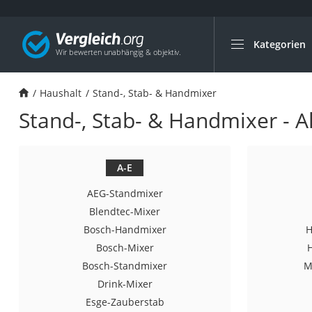
Kategorien
Die beliebtesten V
Haushalt
Haushalt
Stand-, Stab- & Handmixer
Wassersprudler
Stand-, Stab- & Handmixer - A
Zentralstaubsauge
Brotbackautomat
Wischroboter
A-E
Wäschespinne
AEG-Standmixer
Industriestaubsau
Blendtec-Mixer
Bosch-Handmixer
H
Spülmaschinentab
Bosch-Mixer
Akku-Staubsauger
Bosch-Standmixer
M
Eierkocher
Drink-Mixer
AEG-Waschmaschi
Esge-Zauberstab