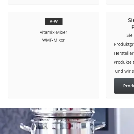
Saug-Wisch-Robot
Handstaubsauger
Si
V-W
Milchaufschäumer
Vitamix-Mixer
Kondenstrockner
Sie
WMF-Mixer
Reiskocher
Produktgr
Heißwasserspend
Herstelle
Tierhaarstaubsau
Produkte 
Ecovacs-Saugrobo
und wir 
Nespresso-Maschi
Prod
Messerschärfer
Service