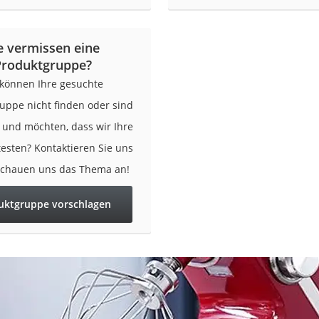
er
e vermissen eine
Produktgruppe?
 können Ihre gesuchte
uppe nicht finden oder sind
er
r und möchten, dass wir Ihre
ger
testen? Kontaktieren Sie uns
ter
schauen uns das Thema an!
ne
uktgruppe vorschlagen