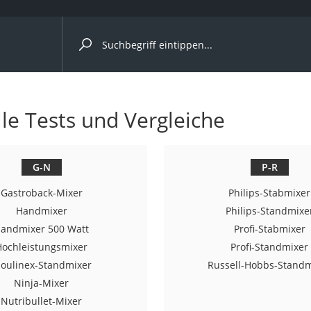
ergleiche nach Kategorie
lle Tests und Vergleiche
r
G-N
P-R
Gastroback-Mixer
Philips-Stabmixer
ger
Handmixer
Philips-Standmixe
andmixer 500 Watt
Profi-Stabmixer
s
Hochleistungsmixer
Profi-Standmixer
oulinex-Standmixer
Russell-Hobbs-Standm
Ninja-Mixer
ne
Nutribullet-Mixer