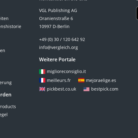
VGL Publishing AG
eiten
Oranienstraße 6
nshistorie
10997 D-Berlin
+49 (0) 30 / 120 642 92
info@vergleich.org
ten
Weitere Portale
miglioreconsiglio.it
meilleurs.fr
mejoraelige.es
ierung
pickbest.co.uk
bestpick.com
erden
roducts
egel