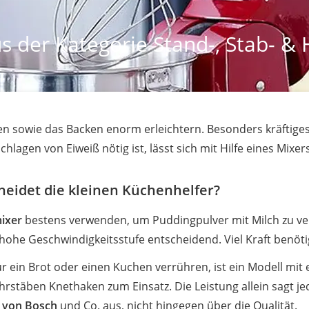
s der Kategorie Stand-, Stab- &
 sowie das Backen enorm erleichtern. Besonders kräftiges
agen von Eiweiß nötig ist, lässt sich mit Hilfe eines Mixers
eidet die kleinen Küchenhelfer?
ixer
bestens verwenden, um Puddingpulver mit Milch zu ve
e hohe Geschwindigkeitsstufe entscheidend. Viel Kraft benötig
r ein Brot oder einen Kuchen verrühren, ist ein Modell mit 
stäben Knethaken zum Einsatz. Die Leistung allein sagt j
 von Bosch
und Co. aus, nicht hingegen über die Qualität.