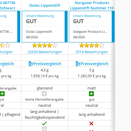
el 667736
Stargazer Products
Moon Te
Oulac Lippenstift
t Schwarz
Lippenstift Nummer 110
L
tung
Unsere Bewertung
Unsere Bewertung
Unsere
GUT
GUT
GUT
Eulenspiegel 667736 Lippenstift Schwarz
Oulac Lippenstift
Stargazer Products Lippenstift Nummer 110
08/2026
08/2026
08/202
rtungen
22634 Bewertungen
2514 Bewertungen
927
ergleich
Preis­vergleich
Preis­vergleich
P
g
4,3 g
5 g
 pro kg
1.858,14 € pro kg
1.282,00 € pro kg
1.1
glänzend
matt
llerangabe
gut
keine Herstellerangabe
gut
ral
neutral
neutral
lang anhaltend |
d | pflegend
lang anhaltend
la
feuchtigkeitsspendend