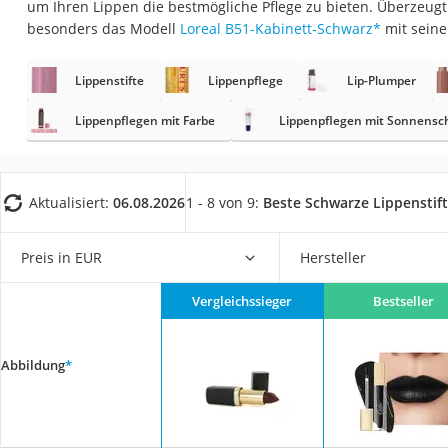
um Ihren Lippen die bestmögliche Pflege zu bieten. Überzeugt
Eiweißpulver
besonders das Modell
Loreal B51-Kabinett-Schwarz
*
mit seine
Magnesiumpräpar
Katzenklappe
Lippenstifte
Lippenpflege
Lip-Plumper
Nackenmassagege
Lippenpflegen mit Farbe
Lippenpflegen mit Sonnensc
Zeckenschutz Katz
leichter Haartrock
Aktualisiert:
06.08.2026
1 - 8 von 9:
Beste Schwarze Lippenstif
Philips-Sonicare-
Schildkrötenhaus
Preis in EUR
Hersteller
Mineralfutter Pfer
Massagegerät
Vergleichssieger
Bestseller
Service
Abbildung
*