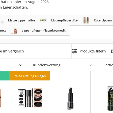
 hat uns hier im August 2026
n Eigenschaften.
at
Matte Lippenstifte
Lippenpflegestifte
Rote Lippenst
rät
hutz
Lippenpflegen-Naturkosmetik
e
ner
te
im Vergleich
Produkte filtern
Zahnbürste
Kundenwertung
Sorti
d
Preis-Leistungs-Sieger