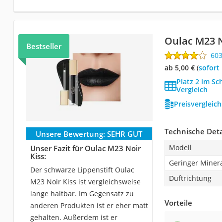
Oulac M23 N
Bestseller
60
ab 5,00 €
(
Sofort
Platz 2 im Sc
Vergleich
Preisvergleic
Technische Deta
Unsere Bewertung:
SEHR GUT
Modell
Unser Fazit für Oulac M23 Noir
Kiss:
Geringer Minera
Der schwarze Lippenstift Oulac
Duftrichtung
M23 Noir Kiss ist vergleichsweise
lange haltbar. Im Gegensatz zu
Vorteile
anderen Produkten ist er eher matt
gehalten. Außerdem ist er