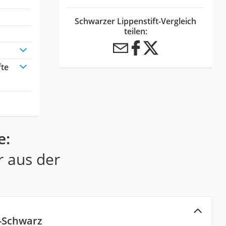
Schwarzer Lippenstift-Vergleich
teilen:
fte
e:
r aus der
t-Schwarz