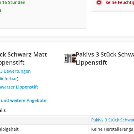
zu 16 Stunden
keine Feuchti
t
ück Schwarz Matt
Pakivs 3 Stück Schw
ppenstift
Lippenstift
23 Bewertungen
 lieferbar
)
hwarzer Lippenstift
h und weitere Angebote
ils
Pakivs 3 Stück Schwar
lölgehalt
Keine Herstellerang