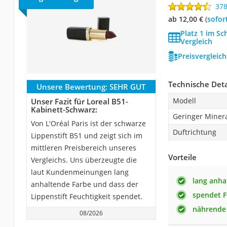
37
ab 12,00 €
(
Sofor
Platz 1 im Sc
Vergleich
Preisvergleic
Technische Deta
Unsere Bewertung:
SEHR GUT
Modell
Unser Fazit für Loreal B51-
Kabinett-Schwarz:
Geringer Minera
Von L'Oréal Paris ist der schwarze
Duftrichtung
Lippenstift B51 und zeigt sich im
mittleren Preisbereich unseres
Vorteile
Vergleichs. Uns überzeugte die
laut Kundenmeinungen lang
lang anha
anhaltende Farbe und dass der
spendet F
Lippenstift Feuchtigkeit spendet.
nährende 
08/2026