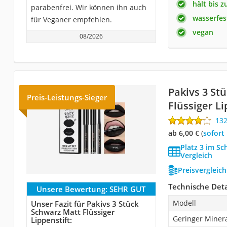
hält bis 
parabenfrei. Wir können ihn auch
wasserfes
für Veganer empfehlen.
vegan
08/2026
Pakivs 3 St
Preis-Leistungs-Sieger
Flüssiger Li
13
ab 6,00 €
(
Sofort
Platz 3 im Sc
Vergleich
Preisvergleic
Technische Deta
Unsere Bewertung:
SEHR GUT
Modell
Unser Fazit für Pakivs 3 Stück
Schwarz Matt Flüssiger
Geringer Minera
Lippenstift: