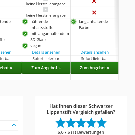
keine Herstellerangabe
keine 
keine Herstellerangabe
ltende
nährende
lang anhaltende
lan
Inhaltsstoffe
Farbe
Far
mit langanhaltendem
veg
ffe
3D-Glanz
vegan
ansehen
Details ansehen
Details ansehen
eferbar
Sofort lieferbar
Sofort lieferbar
Sof
ebot »
Zum Angebot »
Zum Angebot »
Zu
Hat Ihnen dieser Schwarzer
Lippenstift Vergleich gefallen?
5,0 / 5
(1) Bewertungen