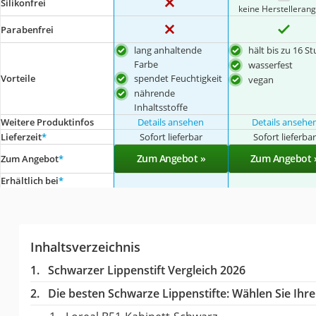
Silikonfrei
keine Herstelleran
Parabenfrei
lang anhaltende
hält bis zu 16 S
Farbe
wasserfest
spendet Feuchtigkeit
Vorteile
vegan
nährende
Inhaltsstoffe
Weitere Produktinfos
Details ansehen
Details ansehe
Lieferzeit
*
Sofort lieferbar
Sofort lieferba
Zum Angebot »
Zum Angebot 
Zum Angebot
*
Erhältlich bei
*
Inhaltsverzeichnis
Schwarzer Lippenstift Vergleich 2026
Die besten Schwarze Lippenstifte:
Wählen Sie Ihre