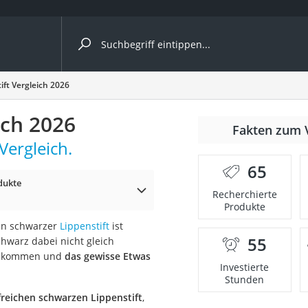
ergleiche nach Kategorie
ift Vergleich 2026
ich 2026
Fakten zum 
Vergleich.
65
dukte
p)
Recherchierte
Produkte
Ein schwarzer
Lippenstift
ist
55
chwarz dabei nicht gleich
ge kommen und
das gewisse Etwas
Investierte
Stunden
freichen schwarzen Lippenstift
,