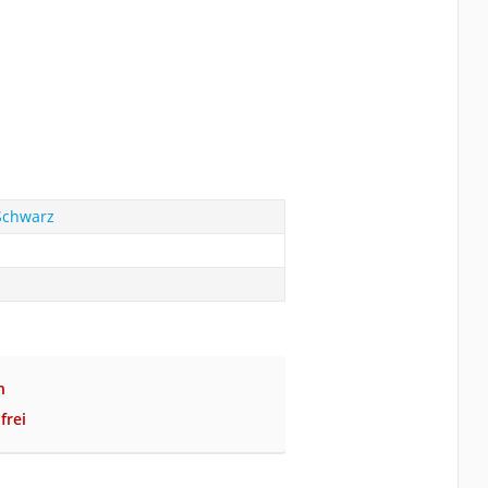
Schwarz
n
frei