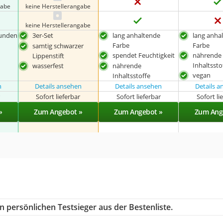
gabe
keine Herstellerangabe
keine Herstellerangabe
tunden
3er-Set
lang anhaltende
lang anha
Farbe
Farbe
samtig schwarzer
spendet Feuchtigkeit
nährende
Lippenstift
Inhaltssto
wasserfest
nährende
vegan
Inhaltsstoffe
n
Details ansehen
Details ansehen
Details 
r
Sofort lieferbar
Sofort lieferbar
Sofort li
»
Zum Angebot »
Zum Angebot »
Zum Ang
n persönlichen Testsieger aus der Bestenliste.