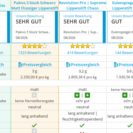
Pakivs 3 Stück Schwarz
Revolution Pro | Supreme
Eulenspieg
iss
Matt Flüssiger Lippenstift
Lippenstift Chaos
Lippenstif
Unsere Bewertung
Unsere Bewertung
Unsere Bewer
SEHR GUT
SEHR GUT
GUT
Pakivs 3 Stück Schwarz Matt Flüssiger Lippenstift
Revolution Pro | Supreme Lippenstift Chaos
08/2026
08/2026
08/2026
en
1323 Bewertungen
414 Bewertungen
144 Bewe
ch
Preis­vergleich
Preis­vergleich
Preis­v
3 g
3,2 g
3,6 
gabe
2.330,00 € pro kg
2.809,38 € pro kg
1.930,56 €
matt
matt
keine Herste
gabe
keine Herstellerangabe
sehr gut
sehr 
neutral
neutral
neut
lang anhaltend |
d
lang anhaltend
lang anhalten
feuchtigkeitsspendend