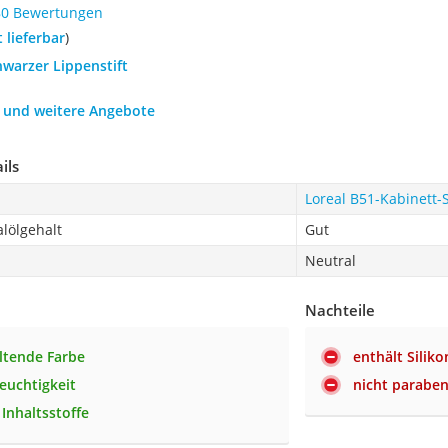
80 Bewertungen
t lieferbar
)
hwarzer Lippenstift
h und weitere Angebote
ils
Loreal B51-Kabinett-
lölgehalt
Gut
Neutral
Nachteile
ltende Farbe
enthält Siliko
euchtigkeit
nicht paraben
Inhaltsstoffe