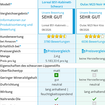
Loreal B51-Kabinett-
Modell
*
Oulac M23 Noir K
Schwarz
Unsere Bewertung
Unsere Bewertung
Vergleichsergebnis
*
SEHR GUT
SEHR GUT
Informationen zur
Produktsortierung und
Loreal B51-Kabinett-Schwarz
Oulac M23 Noir Kiss
Bewertung
08/2026
08/2026
Kundenwertung
*
bei Amazon
3780 Bewertungen
6036 Bewertung
Erhältlich bei
*
Preis­vergleich
Preis­verglei
Preis­vergleich
Menge
2,4 g
keine Herstelleran
Preis pro kg
5.183,33 € pro kg
Eigenschaften des schwarzen Lippenstifts
Oberflächentyp
matt
matt
Geringer Mineralölgehalt
gut
keine Herstelleran
Duftrichtung
neutral
neutral
lang anhaltend |
Wirkung
lang anhalten
feuchtigkeitsspendend
Nährende Öle