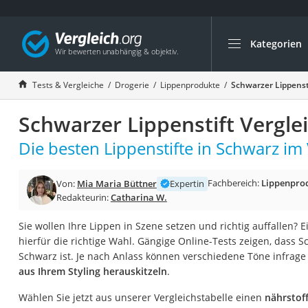
Kategorien
Die beliebtesten V
Drogerie
Tests & Vergleiche
Drogerie
Lippenprodukte
Schwarzer Lippenst
Inhalator
Schwarzer Lippenstift Vergle
Haarschneider
Rollator
Die besten Lippenstifte in Schwarz im 
Braun Rasierer
Fachbereich:
Lippenpro
Von:
Mia Maria Büttner
Expertin
Katzenklappe (Chi
Redakteurin:
Catharina W.
Rasierer
Sie wollen Ihre Lippen in Szene setzen und richtig auffallen? 
Masturbator
hierfür die richtige Wahl. Gängige Online-Tests zeigen, dass S
Massagepistole
Schwarz ist. Je nach Anlass können verschiedene Töne infra
aus Ihrem Styling herauskitzeln
.
Epilierer
Reisehaartrockner
Wählen Sie jetzt aus unserer Vergleichstabelle einen
nährstof