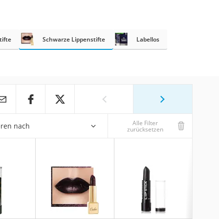
ifte
Schwarze Lippenstifte
Labellos
Alle Filter
eren nach
zurücksetzen