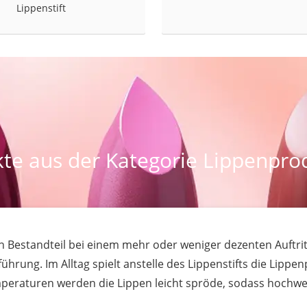
Lippenstift
at
rät
e
ner
Zahnbürste
te aus der Kategorie Lippenpro
d
en Bestandteil bei einem mehr oder weniger dezenten Auftrit
hrung. Im Alltag spielt anstelle des Lippenstifts die Lippen
emperaturen werden die Lippen leicht spröde, sodass hochwe