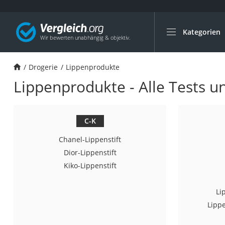
Kategorien
Die beliebtesten V
Drogerie
Drogerie
Lippenprodukte
Inhalator
Lippenprodukte - Alle Tests u
Haarschneider
Rollator
Braun Rasierer
C-K
Katzenklappe (Chi
Chanel-Lippenstift
Rasierer
Dior-Lippenstift
Kiko-Lippenstift
Masturbator
Massagepistole
Li
Epilierer
Lipp
Reisehaartrockner