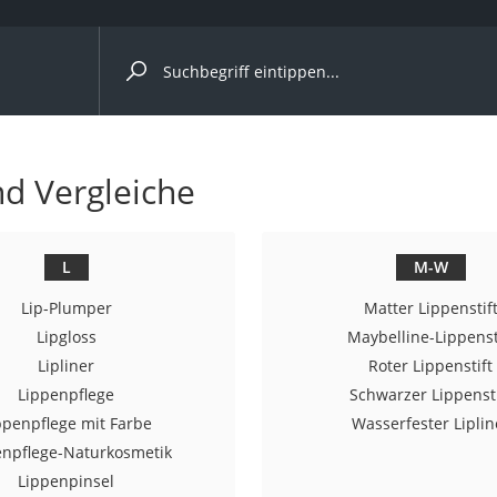
ergleiche nach Kategorie
nd Vergleiche
L
M-W
p)
Lip-Plumper
Matter Lippenstif
Lipgloss
Maybelline-Lippenst
Lipliner
Roter Lippenstift
Lippenpflege
Schwarzer Lippensti
ppenpflege mit Farbe
Wasserfester Liplin
enpflege-Naturkosmetik
Lippenpinsel