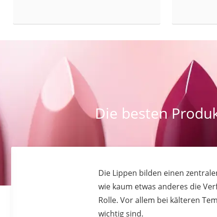
Eiweißpulver
Magnesiumpräpar
Katzenklappe
Nackenmassagege
Zeckenschutz Katz
leichter Haartrock
Philips-Sonicare-
Die besten Produk
Schildkrötenhaus
Mineralfutter Pfer
Massagegerät
Service
Die Lippen bilden einen zentral
wie kaum etwas anderes die Verfü
Rolle. Vor allem bei kälteren T
wichtig sind.