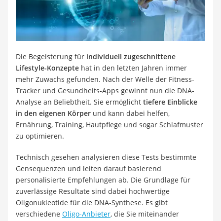
Strom und Gas (Kombitarif)
Elektronische Schließanlage
Immobilienportal
Ticketportale
Kündigungsservice
Die Begeisterung für
individuell zugeschnittene
Service
Lifestyle-Konzepte
hat in den letzten Jahren immer
mehr Zuwachs gefunden. Nach der Welle der Fitness-
Tracker und Gesundheits-Apps gewinnt nun die DNA-
Analyse an Beliebtheit. Sie ermöglicht
tiefere Einblicke
in den eigenen Körper
und kann dabei helfen,
Ernährung, Training, Hautpflege und sogar Schlafmuster
zu optimieren.
Technisch gesehen analysieren diese Tests bestimmte
Gensequenzen und leiten darauf basierend
personalisierte Empfehlungen ab. Die Grundlage für
zuverlässige Resultate sind dabei hochwertige
Oligonukleotide für die DNA-Synthese. Es gibt
verschiedene
Oligo-Anbieter
, die Sie miteinander