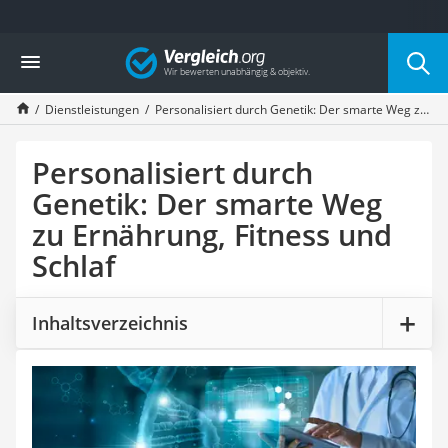
Die beliebtesten Vergleiche nach Kategorie
Vergleich
Service
Cannabissamen kaufen
Dienstleistungen
Personalisiert durch Genetik: Der smarte Weg zu Ernährung, Fitness und Schlaf
Bücher verkaufen
Hörbuch-App
Online-Apotheke
Personalisiert durch
Cannabis-Rezept
Genetik: Der smarte Weg
Auto-Abo
zu Ernährung, Fitness und
T-Shirt bedrucken
Goldankauf
Schlaf
Singlereisen
Wassertest
Neuwagen-Rabatt
Inhaltsverzeichnis
Handyversicherung
Online-Druckerei
Musik-Streaming
Münzhändler
Auto verkaufen