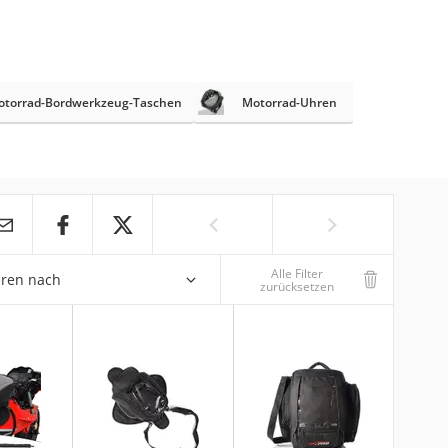
otorrad-Bordwerkzeug-Taschen
Motorrad-Uhren
Alle Filter
eren nach
zurücksetzen