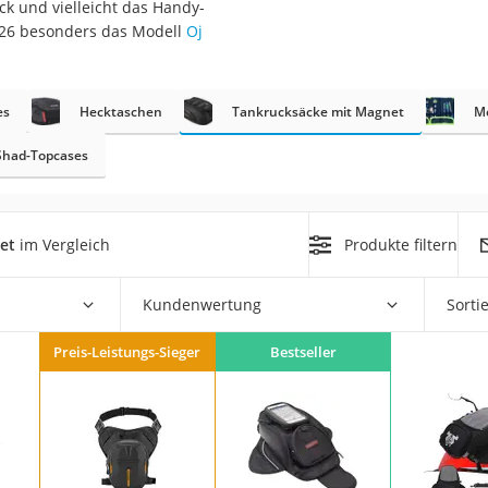
ack und vielleicht das Handy-
nmobil
026 besonders das Modell
Oj
er
es
Hecktaschen
Tankrucksäcke mit Magnet
M
/55 R16
gerät
Shad-Topcases
pressor
et
im Vergleich
Produkte filtern
Kundenwertung
Sorti
Preis-Leistungs-Sieger
Bestseller