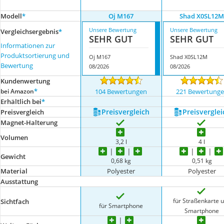
Modell
*
Oj M167
Shad X0SL12
Unsere Bewertung
Unsere Bewertung
Vergleichsergebnis
*
SEHR GUT
SEHR GUT
Informationen zur
Produktsortierung und
Oj M167
Shad X0SL12M
Bewertung
08/2026
08/2026
Kundenwertung
*
bei Amazon
104 Bewertungen
221 Bewertung
Erhältlich bei
*
Preis­vergleich
Preis­verglei
Preis­vergleich
Magnet-Halterung
Volumen
3,2 l
4 l
Gewicht
0,68 kg
0,51 kg
Material
Polyester
Polyester
Ausstattung
für Straßenkarte 
Sichtfach
für Smartphone
Smartphone