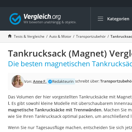
Kategorien
Die beliebtesten V
Auto & Motor
Tests & Vergleiche
Auto & Motor
Transportzubehör
Tankrucksac
Fahrradträger-Anh
Tankrucksack (Magnet) Vergl
Fahrradträger
Fahrradträger (A
Die besten magnetischen Tankrucksäck
Fahrradträger 3 F
Benzinkanister (20 
schreibt über:
Transportzubehö
Von:
Anne F.
Redakteurin
Dashcam
Das Volumen der hier vorgestellten Tankrucksäcke mit Magne
Fahrradträger E-Bi
l.
Es gibt sowohl kleine Modelle mit überschaubarem Innenra
Benzinkanister
magnetische Tankrucksäcke mit Trennwänden.
Machen Sie mi
wie Sie Ihren Tankrucksack optimal packen, um anschließend le
Marderschreck
Wagenheber 3t
Wenn Sie nur Tagesausflüge machen, entscheiden Sie sich jetz