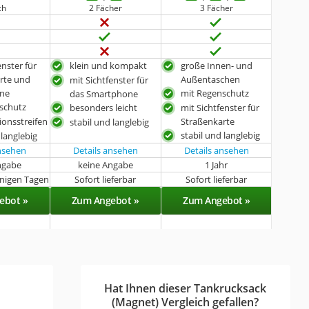
ch
2 Fächer
3 Fächer
enster für
klein und kompakt
große Innen- und
rte und
Außentaschen
mit Sichtfenster für
ne
mit Regenschutz
das Smartphone
schutz
besonders leicht
mit Sichtfenster für
ionsstreifen
Straßenkarte
stabil und langlebig
stabil und langlebig
 langlebig
ansehen
Details ansehen
Details ansehen
ngabe
keine Angabe
1 Jahr
enigen Tagen
Sofort lieferbar
Sofort lieferbar
ebot »
Zum Angebot »
Zum Angebot »
Hat Ihnen dieser Tankrucksack
(Magnet) Vergleich gefallen?