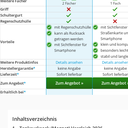
Weitere Fächer
2 Fächer
1 Fach
Griff
Schultergurt
Regenschutzhülle
mit Regenschutzhülle
mit Sichtfenster
Straßenkarte u
kann als Rucksack
Smartphone
getragen werden
Vorteile
klein und komp
mit Sichtfenster für
Smartphone
besonders leich
stabil und langl
Weitere Produktinfos
Details ansehen
Details ansehe
Herstellergarantie
*
keine Angabe
keine Angabe
Lieferzeit
*
Sofort lieferbar
Sofort lieferba
Zum Angebot »
Zum Angebot 
Zum Angebot
*
Erhältlich bei
*
Inhaltsverzeichnis