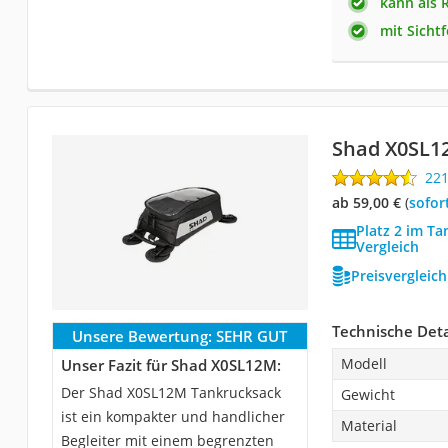
kann als 
mit Sicht
Shad X0SL1
22
ab 59,00 €
(
Sofor
Platz 2 im T
Vergleich
Preisvergleic
Technische Deta
Unsere Bewertung:
SEHR GUT
Modell
Unser Fazit für Shad X0SL12M:
Der Shad X0SL12M Tankrucksack
Gewicht
ist ein kompakter und handlicher
Material
Begleiter mit einem begrenzten