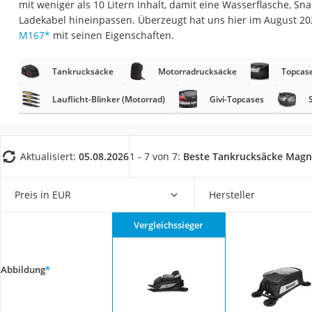
mit weniger als 10 Litern Inhalt, damit eine Wasserflasche, Sn
AGM-Batterie Woh
Ladekabel hineinpassen. Überzeugt hat uns hier im August 2
Thule-Fahrradträg
M167
*
mit seinen Eigenschaften.
FM-Transmitter
Tankrucksäcke
Motorradrucksäcke
Topcas
Sommerreifen 205
Autobatterie-Lade
Lauflicht-Blinker (Motorrad)
Givi-Topcases
Starthilfe mit Kom
Alkoholtester
Aktualisiert:
05.08.2026
1 - 7 von 7:
Beste Tankrucksäcke Magn
Felgenbaum
Diesel-Additiv
Preis in EUR
Hersteller
Wagenheber
Vergleichssieger
Service
Abbildung
*