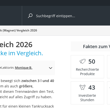
ergleiche nach Kategorie
k (Magnet) Vergleich 2026
ängerkupplung (4 Fahrräder)
eich 2026
Fakten zum 
nhängerkupplung)
e im Vergleich.
ahrräder
50
l)
r
Lektorin:
Monique B.
Recherchierte
Produkte
t bewegt sich
zwischen 3 l und 40
ke
43
um als auch
größere,
t diesen Trennwänden den Test,
Investierte
icht auf alles Zugriff zu haben.
Stunden
t für einen kleinen Tankrucksack