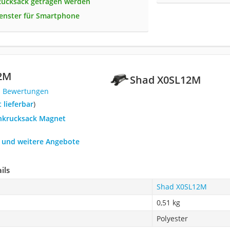
Rucksack getragen werden
fenster für Smartphone
2M
Shad X0SL12M
1 Bewertungen
t lieferbar
)
ankrucksack Magnet
h und weitere Angebote
ils
Shad X0SL12M
0,51 kg
Polyester