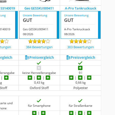
U33140019
Ges GESSKU009411
A-Pro Tankrucksack
tung
Unsere Bewertung
Unsere Bewertung
GUT
GUT
33140019
Ges GESSKU009411
A-Pro Tankrucksack
08/2026
08/2026
rtungen
384 Bewertungen
303 Bewertungen
ergleich
Preis­vergleich
Preis­vergleich
llerangabe
keine Herstellerangabe
9 l
kg
0,43 kg
0,66 kg
Stoff
Oxford Stoff
Polyester
karte und
für Smartphone
für Straßenkarte
hone