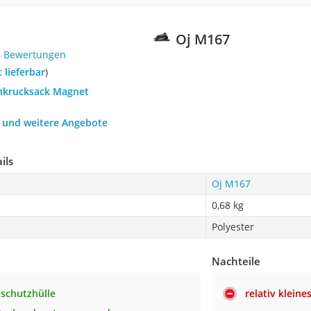
Oj M167
4 Bewertungen
t lieferbar
)
ankrucksack Magnet
h und weitere Angebote
ils
Oj M167
0,68 kg
Polyester
Nachteile
schutzhülle
relativ klein