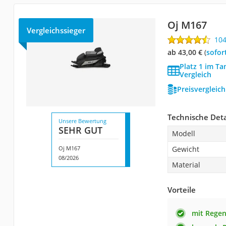
Oj M167
Vergleichssieger
10
ab 43,00 €
(
Sofor
Platz 1 im T
Vergleich
Preisvergleic
Technische Deta
Unsere Bewertung
SEHR GUT
Modell
Oj M167
Gewicht
08/2026
Material
Vorteile
mit Regen