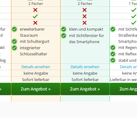
2 Fächer
2 Fächer
1 Fa
 für
erweiterbarer
klein und kompakt
mit Sichtf
nd
Stauraum
Straßenka
mit Sichtfenster für
mit Schultergurt
Smartpho
das Smartphone
akt
mit Regen
integrierter
t
Schlüsselhalter
mit Reflex
ebig
stabil und
n
Details ansehen
Details ansehen
Details 
keine Angabe
keine Angabe
keine A
r
Sofort lieferbar
Sofort lieferbar
Lieferbar in w
»
Zum Angebot »
Zum Angebot »
Zum Ang