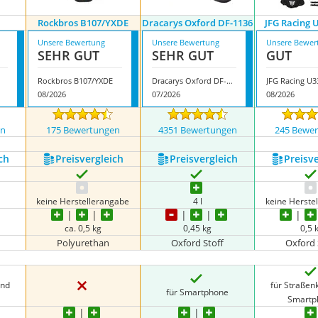
M
Rockbros B107/YXDE
Dracarys Oxford DF-1136
JFG Racing 
Unsere Bewertung
Unsere Bewertung
Unsere Bewer
SEHR GUT
SEHR GUT
GUT
Rockbros B107/YXDE
Dracarys Oxford DF-1136
JFG Racing U
08/2026
07/2026
08/2026
en
175 Bewertungen
4351 Bewertungen
245 Bewe
ch
Preis­vergleich
Preis­vergleich
Preis­v
keine Herstellerangabe
4 l
keine Herste
ca. 0,5 kg
0,45 kg
0,5 
Polyurethan
Oxford Stoff
Oxford 
und
für Straßen
für Smartphone
Smartp