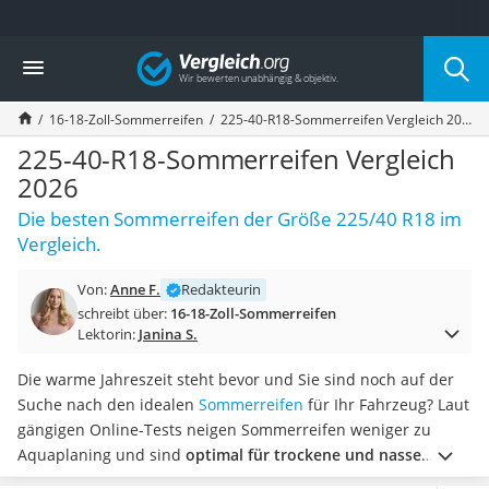
Die beliebtesten Vergleiche nach Kategorie
Vergleich
Auto & Motor
Fahrradträger-Anhängerkupplung (4 Fahrräder)
16-18-Zoll-Sommerreifen
225-40-R18-Sommerreifen Vergleich 2026
Fahrradträger
Fahrradträger (Anhängerkupplung)
225-40-R18-Sommerreifen Vergleich
Fahrradträger 3 Fahrräder
2026
Benzinkanister (20 l)
Die besten Sommerreifen der Größe 225/40 R18 im
Dashcam
Vergleich.
Fahrradträger E-Bike
Benzinkanister
Von:
Anne F.
Redakteurin
Marderschreck
schreibt über:
16-18-Zoll-Sommerreifen
Wagenheber 3t
Lektorin:
Janina S.
AGM-Batterie Wohnmobil
Thule-Fahrradträger
Die warme Jahreszeit steht bevor und Sie sind noch auf der
FM-Transmitter
Suche nach den idealen
Sommerreifen
für Ihr Fahrzeug? Laut
Sommerreifen 205/55 R16
gängigen Online-Tests neigen Sommerreifen weniger zu
Autobatterie-Ladegerät
Aquaplaning und sind
optimal für trockene und nasse
Starthilfe mit Kompressor
Fahrbahnen
geeignet. Unter anderem sollten Sie bei der