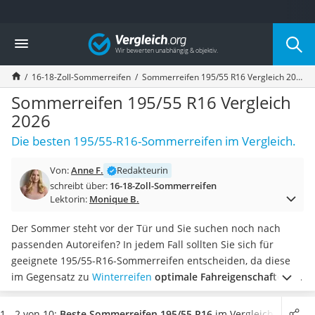
Die beliebtesten Vergleiche nach Kategorie
Vergleich
Auto & Motor
Fahrradträger-Anhängerkupplung (4 Fahrräder)
16-18-Zoll-Sommerreifen
Sommerreifen 195/55 R16 Vergleich 2026
Fahrradträger
Fahrradträger (Anhängerkupplung)
Sommerreifen 195/55 R16 Vergleich
Fahrradträger 3 Fahrräder
2026
Benzinkanister (20 l)
Die besten 195/55-R16-Sommerreifen im Vergleich.
Dashcam
Fahrradträger E-Bike
Von:
Anne F.
Redakteurin
Benzinkanister
schreibt über:
16-18-Zoll-Sommerreifen
Marderschreck
Lektorin:
Monique B.
Wagenheber 3t
AGM-Batterie Wohnmobil
Der Sommer steht vor der Tür und Sie suchen noch nach
Thule-Fahrradträger
passenden Autoreifen? In jedem Fall sollten Sie sich für
FM-Transmitter
geeignete 195/55-R16-Sommerreifen entscheiden, da diese
Sommerreifen 205/55 R16
im Gegensatz zu
Winterreifen
optimale Fahreigenschaften im
Autobatterie-Ladegerät
Sommer
versprechen. Selbst auf nasser Fahrbahn kann ein
Starthilfe mit Kompressor
Großteil der angebotenen Modelle diversen Online-Tests
1 - 2 von 10:
Beste Sommerreifen 195/55 R16
im Vergleich