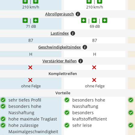
210 km/h
210 km/h
Abrollgeräusch
71 dB
69 dB
Lastindex
87
87
Geschwindigkeitsindex
H
H
Verstärkter Reifen
Komplettreifen
ohne Felge
ohne Felge
Vorteile
sehr tiefes Profil
besonders hohe
besonders hohe
Nasshaftung
Nasshaftung
besonders
hohe maximale Traglast
kraftstoffeffizient
hohe zulässige
sehr leise
Maximalgeschwindigkeit