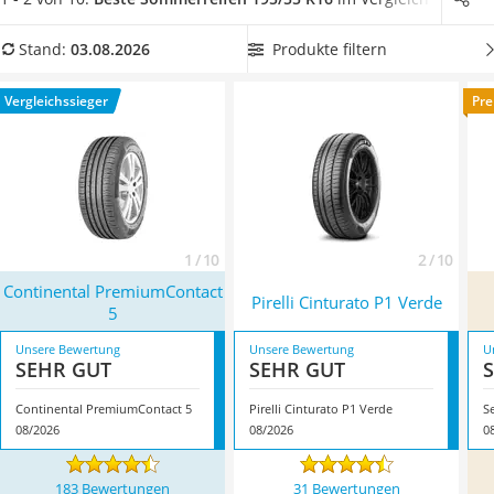
Alkoholtester
zufolge überzeugen.
Wählen Sie jetzt aus unserer
Felgenbaum
Vergleichstabelle
195/55-R16-Sommerreifen mit möglichst
Produkte filtern
Stand:
03.08.2026
Diesel-Additiv
leisem Abrollgeräusch
, um beim Fahren mit hoher
Wagenheber
Geschwindigkeit wenig Lärm zu verursachen. Überzeugt hat
Vergleichssieger
Pre
Service
uns hier im August 2026 besonders das Modell
Continental
PremiumContact 5
*
mit seinen Eigenschaften.
1 / 10
2 / 10
Continental PremiumContact
Pirelli Cinturato P1 Verde
5
Unsere Bewertung
Unsere Bewertung
U
SEHR GUT
SEHR GUT
Continental PremiumContact 5
Pirelli Cinturato P1 Verde
S
08/2026
08/2026
0
183 Bewertungen
31 Bewertungen