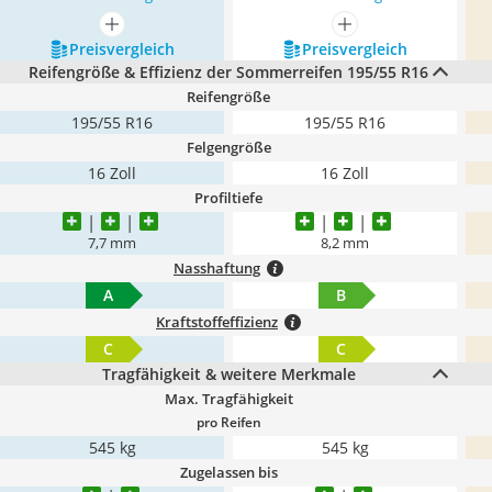
mehr anzeigen
mehr anzeigen
Preis­vergleich
Preis­vergleich
Reifengröße & Effizienz der Sommerreifen 195/55 R16
Reifengröße
195/55 R16
195/55 R16
Felgengröße
16 Zoll
16 Zoll
Profiltiefe
7,7 mm
8,2 mm
Nasshaftung
A
B
Kraftstoffeffizienz
C
C
Tragfähigkeit & weitere Merkmale
Max. Tragfähigkeit
pro Reifen
545 kg
545 kg
Zugelassen bis