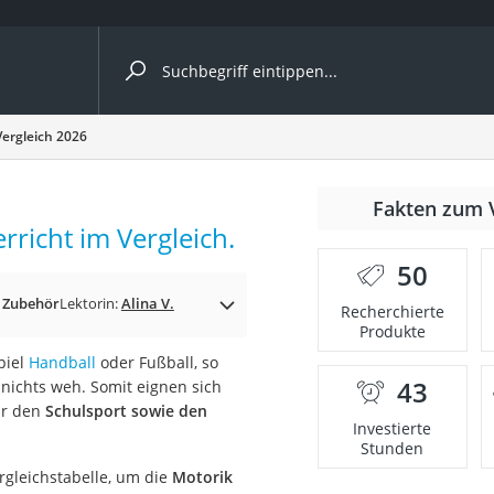
ergleiche nach Kategorie
Vergleich 2026
Fakten zum 
rricht im Vergleich.
er
50
 Zubehör
Lektorin:
Alina V.
Recherchierte
Produkte
piel
Handball
oder Fußball, so
43
 nichts weh. Somit eignen sich
ür den
Schulsport sowie den
Investierte
Stunden
rgleichstabelle, um die
Motorik