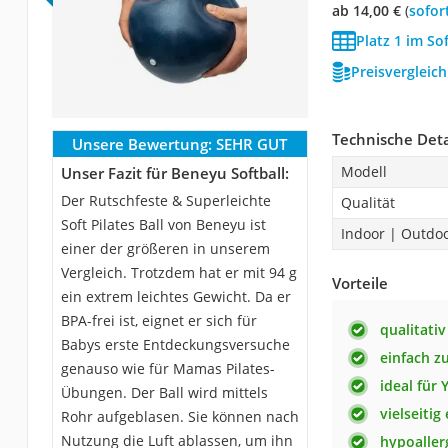
ab 14,00 €
(
Sofor
Platz 1 im So
Preisvergleic
Technische Deta
Unsere Bewertung:
SEHR GUT
Modell
Unser Fazit für Beneyu Softball:
Der Rutschfeste & Superleichte
Qualität
Soft Pilates Ball von Beneyu ist
Indoor | Outdo
einer der größeren in unserem
Vergleich. Trotzdem hat er mit 94 g
Vorteile
ein extrem leichtes Gewicht. Da er
BPA-frei ist, eignet er sich für
qualitati
Babys erste Entdeckungsversuche
einfach z
genauso wie für Mamas Pilates-
ideal für 
Übungen. Der Ball wird mittels
vielseitig
Rohr aufgeblasen. Sie können nach
Nutzung die Luft ablassen, um ihn
hypoaller