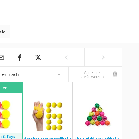
älle
Alle Filter
eren nach
zurücksetzen
ller
n & Toys