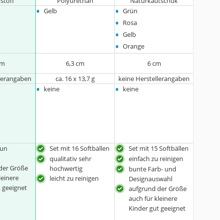
stoff
Polyurethan
Naturkautschuk
•
•
Gelb
Grün
•
Rosa
•
Gelb
•
Orange
cm
6,3 cm
6 cm
llerangaben
ca. 16 x 13,7 g
keine Herstellerangaben
•
•
keine
keine
eun
Set mit 16 Softbällen
Set mit 15 Softbällen
qualitativ sehr
einfach zu reinigen
der Größe
hochwertig
bunte Farb- und
leinere
leicht zu reinigen
Designauswahl
t geeignet
aufgrund der Größe
auch für kleinere
Kinder gut geeignet