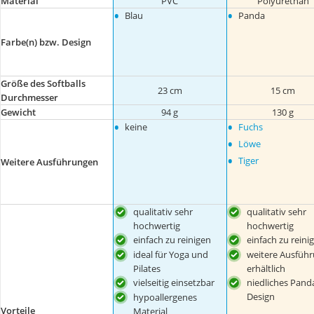
Material
PVC
Polyurethan
•
•
Blau
Panda
Farbe(n) bzw. Design
Größe des Softballs
23 cm
15 cm
Durchmesser
Gewicht
94 g
130 g
•
•
keine
Fuchs
•
Löwe
•
Tiger
Weitere Ausführungen
qualitativ sehr
qualitativ sehr
hochwertig
hochwertig
einfach zu reinigen
einfach zu reini
ideal für Yoga und
weitere Ausfüh
Pilates
erhältlich
vielseitig einsetzbar
niedliches Pand
Design
hypoallergenes
Vorteile
Material