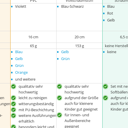
PVC
Vollschaumstoff
Schaum
•
•
•
Violett
Blau-Schwarz
Blau
•
Rot
•
Gelb
16 cm
20 cm
6,5 
65 g
153 g
keine Herste
•
•
•
Blau
Gelb
keine
•
•
Gelb
Grün
•
Grün
•
Orange
•
und weitere
qualitativ sehr
qualitativ sehr
Set mit n
hochwertig
hochwertig
Softbällen
gen
leicht zu reinigen
aufgrund der Größe
aufgrund 
auch für kleinere
auch für k
rungen
witterungsbeständig
Kinder gut geeignet
Kinder gu
mit PU-Beschichtung
für Innen- und
a-
weitere Ausführungen
Außenbereiche
erhältlich
geeignet
besonders leicht und