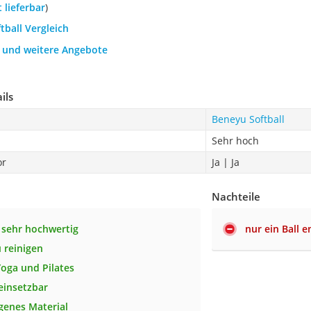
t lieferbar
)
ftball Vergleich
h und weitere Angebote
ils
Beneyu Softball
Sehr hoch
or
Ja | Ja
Nachteile
v sehr hochwertig
nur ein Ball e
u reinigen
Yoga und Pilates
 einsetzbar
genes Material