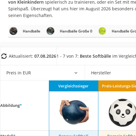
von Kleinkindern
spielerisch zu trainieren, oder ein Set mit
Trekkingschuhe H
Spielspaß. Überzeugt hat uns hier im August 2026 besonders
Reisetasche mit Ro
seinen Eigenschaften.
Klimmzugstation
Handbälle
Handbälle Größe 0
Handbälle Gr
Koffer
Nachtsichtgerät
Faltschloss
Aktualisiert:
07.08.2026
1 - 7 von 7:
Beste Softbälle
im Vergleic
Handgepäck-Koffe
Vibrationsplatte
Preis in EUR
Hersteller
Wanderschuhe He
Vergleichssieger
Preis-Leistungs-Si
Sicherheitsweste R
Service
Abbildung
*