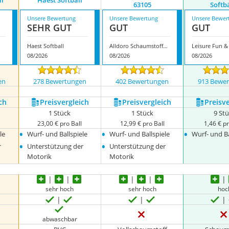
ll
Haest Softball
63105
Softb
Unsere Bewertung
Unsere Bewertung
Unsere Bewer
SEHR GUT
GUT
GUT
Haest Softball
Alldoro Schaumstoffball 63105
08/2026
08/2026
08/2026
en
278 Bewertungen
402 Bewertungen
913 Bewe
ch
Preis­vergleich
Preis­vergleich
Preis­v
1 Stück
1 Stück
9 St
23,00 € pro Ball
12,99 € pro Ball
1,46 € pr
•
•
•
le
Wurf- und Ballspiele
Wurf- und Ballspiele
Wurf- und Ba
•
•
r
Unterstützung der
Unterstützung der
Motorik
Motorik
sehr hoch
sehr hoch
hoc
abwaschbar