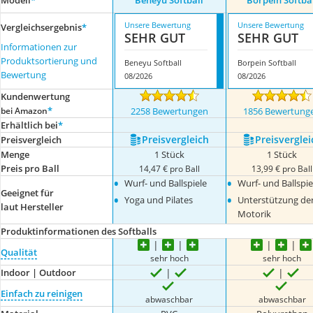
Modell
*
Beneyu Softball
Borpein Softba
Unsere Bewertung
Unsere Bewertung
Vergleichsergebnis
*
SEHR GUT
SEHR GUT
Informationen zur
Produktsortierung und
Beneyu Softball
Borpein Softball
Bewertung
08/2026
08/2026
Kundenwertung
*
bei Amazon
2258 Bewertungen
1856 Bewertung
Erhältlich bei
*
Preis­vergleich
Preis­verglei
Preis­vergleich
Menge
1 Stück
1 Stück
Preis pro Ball
14,47 € pro Ball
13,99 € pro Ball
•
•
Wurf- und Ballspiele
Wurf- und Ballspie
Geeignet für
•
•
Yoga und Pilates
Unterstützung de
laut Hersteller
Motorik
Produktinformationen des Softballs
Qualität
sehr hoch
sehr hoch
Indoor | Outdoor
Einfach zu reinigen
abwaschbar
abwaschbar