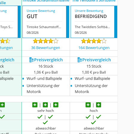
Tintoke Schaumstoffbälle
The Twiddlers Softbälle
älle
tung
Unsere Bewertung
Unsere Bewertung
GUT
BEFRIE­DI­GEND
Leisure Fun & Toys Softbälle
Tintoke Schaumstoffbälle
The Twiddlers Softbälle
08/2026
08/2026
rtungen
36 Bewertungen
164 Bewertungen
ergleich
Preis­vergleich
Preis­vergleich
ück
16 Stück
15 Stück
o Ball
1,06 € pro Ball
1,00 € pro Ball
•
•
llspiele
Wurf- und Ballspiele
Wurf- und Ballspiele
•
•
Unterstützung der
Unterstützung der
Motorik
Motorik
h
sehr hoch
hoch
abwaschbar
abwaschbar