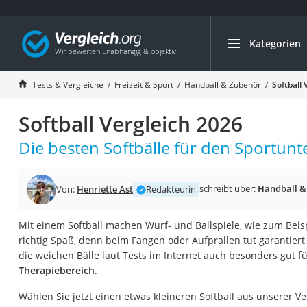
Kategorien
Die beliebtesten V
Freizeit & Sport
Tests & Vergleiche
Freizeit & Sport
Handball & Zubehör
Softball 
Gartentrampolin
Softball Vergleich 2026
Trampolin
Metalldetektor
Die besten Softbälle für den Sportunte
Eufab-Fahrradträg
Trampolin 366 cm
schreibt über:
Handball &
Von:
Henriette Ast
Redakteurin
Fahrradschloss
Mit einem Softball machen Wurf- und Ballspiele, wie zum Beis
Aluminium-Koffer
richtig Spaß, denn beim Fangen oder Aufprallen tut garantiert
Futterboot
die weichen Bälle laut Tests im Internet auch besonders gut f
Therapiebereich
.
Air Bike
E-Bike-Dreirad
Wählen Sie jetzt einen etwas kleineren Softball aus unserer Ve