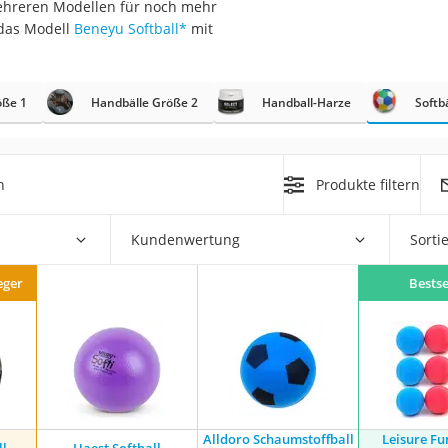
 mehreren Modellen für noch mehr
erren
 das Modell
Beneyu Softball
*
mit
llen
öße 1
Handbälle Größe 2
Handball-Harze
Softb
h
Produkte filtern
r
Kundenwertung
Sorti
rren
eger
Bestse
eiten
Alldoro Schaumstoffball
Leisure Fu