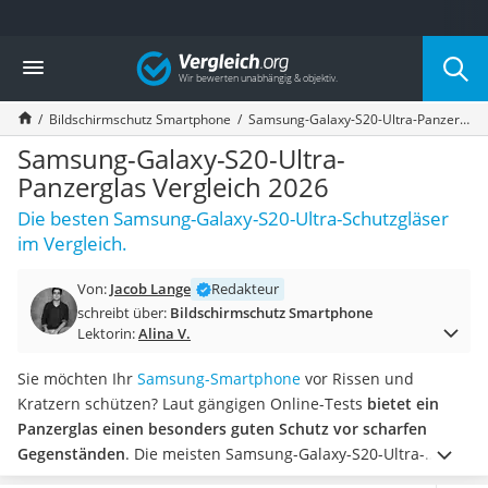
Die beliebtesten Vergleiche nach Kategorie
Vergleich
Elektronik
Powerstation
Bildschirmschutz Smartphone
Samsung-Galaxy-S20-Ultra-Panzerglas Vergleich 2026
Monitor 32 Zoll 4K
Fernseher
Samsung-Galaxy-S20-Ultra-
Drucker
Panzerglas Vergleich 2026
Desktop-PC
Die besten Samsung-Galaxy-S20-Ultra-Schutzgläser
Monitor
im Vergleich.
Diascanner
Laser-Multifunktionsdrucker
Von:
Jacob Lange
Redakteur
Powerline-Adapter
schreibt über:
Bildschirmschutz Smartphone
Powerstation mit Solarpanel
Lektorin:
Alina V.
Gaming-PC
Soundbar
Sie möchten Ihr
Samsung-Smartphone
vor Rissen und
17-Zoll-Laptop
Kratzern schützen? Laut gängigen Online-Tests
bietet ein
Satellitenschüssel
Panzerglas einen besonders guten Schutz vor scharfen
Gaming-Headset
Gegenständen
. Die meisten Samsung-Galaxy-S20-Ultra-
Schnurloses Telefon
Panzergläser sind kompatibel mit dem Fingerabdrucksensor