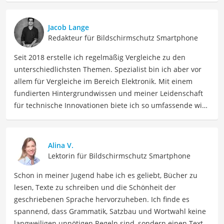
Jacob Lange
Redakteur für Bildschirmschutz Smartphone
Seit 2018 erstelle ich regelmäßig Vergleiche zu den
unterschiedlichsten Themen. Spezialist bin ich aber vor
allem für Vergleiche im Bereich Elektronik. Mit einem
fundierten Hintergrundwissen und meiner Leidenschaft
für technische Innovationen biete ich so umfassende wie
präzise Informationen zu elektronischen Geräten, Gadgets
sowie Technologien. Meine Beiträge beinhalten
detaillierte Produktvergleiche, Kaufberatungen und
Alina V.
technische Analysen, um Verbrauchern dabei zu helfen,
Lektorin für Bildschirmschutz Smartphone
sowohl informierte Entscheidungen zu treffen als auch
Schon in meiner Jugend habe ich es geliebt, Bücher zu
die besten elektronischen Lösungen für ihre Bedürfnisse
lesen, Texte zu schreiben und die Schönheit der
zu finden.
geschriebenen Sprache hervorzuheben. Ich finde es
Der Samsung-Galaxy-S20-Ultra-Panzerglas-Vergleich ist
spannend, dass Grammatik, Satzbau und Wortwahl keine
aus unserer Sicht besonders empfehlenswert für
langweiligen unnötigen Regeln sind, sondern einen Text