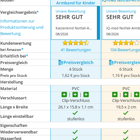
Modell
*
iQ-med Notfall-Ar
Armband für Kinder
Unsere Bewertung
Unsere Bewertung
Vergleichsergebnis
*
SEHR GUT
SEHR GUT
Informationen zur
Produktsortierung und
Katzenkind Notfall-Armband für Kinder
Bewertung
08/2026
08/2026
Kundenwertung
*
bei Amazon
41 Bewertungen
104 Bewertung
Erhältlich bei
*
Preis­vergleich
Preis­verglei
Preis­vergleich
Menge
4 Stück
6 Stück
Preis pro Stück
1,62 € pro Stück
1,16 € pro Stüc
Herstellung
Material
PVC
PVC
Verschlussart
Clip-Verschluss
Clip-Verschlus
Länge x Breite
26,1 x 15,8 x 1,1 cm
19,5 x 2 cm
Länge einstellbar
stufenlos
stufenlos
Eigenschaften
Wiederverwendbar
Wasserfest