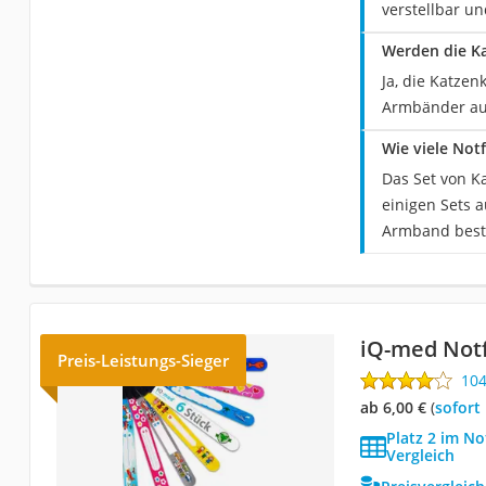
verstellbar u
Werden die Ka
Ja, die Katzen
Armbänder aus
Wie viele Not
Das Set von K
einigen Sets 
Armband best
iQ-med Not
Preis-Leistungs-Sieger
10
ab 6,00 €
(
Sofort
Platz 2 im N
Vergleich