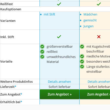
Reißfest
Kaufoptionen
•
•
mit Stift
Mädchen
•
gemischt
Varianten
•
Jungen
Inkl. Stift
größenverstellbar
mit Kugelschrei
beschriftbar
reißfest
niedliche Motiv
umweltfreundliches
Vorteile
besonders weic
Material
Länge stufenlos
einstellbar
Weitere Produktinfos
Details ansehen
Details ansehe
Lieferzeit
*
Sofort lieferbar
Sofort lieferba
Zum Angebot »
Zum Angebot 
Zum Angebot
*
Erhältlich bei
*