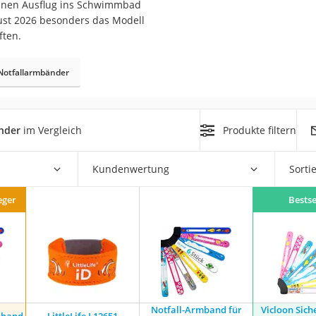
 einen Ausflug ins Schwimmbad
ust 2026 besonders das Modell
er
ften.
hren
Notfallarmbänder
er
uto
g
nder
im Vergleich
Produkte filtern
m
der
Kundenwertung
Sorti
eger
Bestse
Hubschrauber
Notfall-Armband für
Vicloon Sich