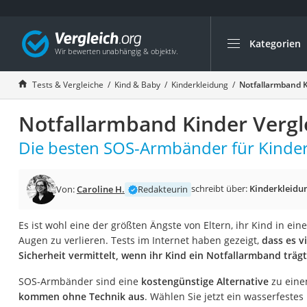
Kategorien
Die beliebtesten V
Kind & Baby
Tests & Vergleiche
Kind & Baby
Kinderkleidung
Notfallarmband K
Babyphone mit 2 
Notfallarmband Kinder Vergl
Walkie-Talkie Kind
Kindermatratzen
Die besten SOS-Armbänder für Kinder 
Babywippe
Rollschuhe für Kin
schreibt über:
Kinderkleidu
Von:
Caroline H.
Redakteurin
Tischkicker
Es ist wohl eine der größten Ängste von Eltern, ihr Kind in
Laufrad
Augen zu verlieren. Tests im Internet haben gezeigt,
dass es v
Kinderschubkarre
Sicherheit vermittelt, wenn ihr Kind ein Notfallarmband trägt
Babyschlafsack
SOS-Armbänder sind eine
kostengünstige Alternative
zu ein
Kinderuhr
kommen ohne Technik aus
. Wählen Sie jetzt ein wasserfeste