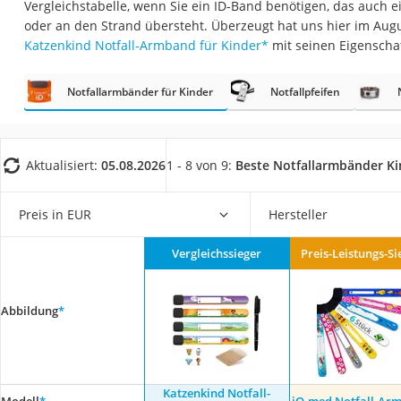
Vergleichstabelle, wenn Sie ein ID-Band benötigen, das auch
Babyphone
oder an den Strand übersteht. Überzeugt hat uns hier im Aug
Treppenschutzgitt
Katzenkind Notfall-Armband für Kinder
*
mit seinen Eigenscha
Kindersitz ab 4 Ja
Notfallarmbänder für Kinder
Notfallpfeifen
Kinderroller 3 Räd
Ferngesteuertes A
Kindersitz 15–36 k
Aktualisiert:
05.08.2026
1 - 8 von 9:
Beste Notfallarmbänder Ki
Kinderfahrradhel
Barfußschuhe Kin
Preis in EUR
Hersteller
Kinder-Mikroskop
Vergleichssieger
Preis-Leistungs-Si
Ferngesteuerter 
Service
Abbildung
*
Katzenkind Notfall-