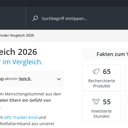
ergleiche nach Kategorie
inder Vergleich 2026
Kameras
eich 2026
er
Fakten zum 
im Vergleich.
65
der
ng
Lektorin:
Nele B.
Recherchierte
Produkte
 einem Menschengetümmel aus den
55
ielen Eltern ein Gefühl von
.
Investierte
Stunden
em
GPS-Tracker Kind
und
s Notfallarmband aus unserer