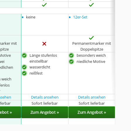
•
•
•
keine
12er-Set
keine
arker mit
Permanentmarker mit
pitze
Doppelspitze
 Motive
Länge stufenlos
besonders weich
was
einstellbar
wei
niedliche Motive
Län
wasserdicht
edlichen
eins
reißfest
vie
 weich
ent
fenlos
r
ansehen
Details ansehen
Details ansehen
eferbar
Sofort lieferbar
Sofort lieferbar
Sof
ebot »
Zum Angebot »
Zum Angebot »
Zu