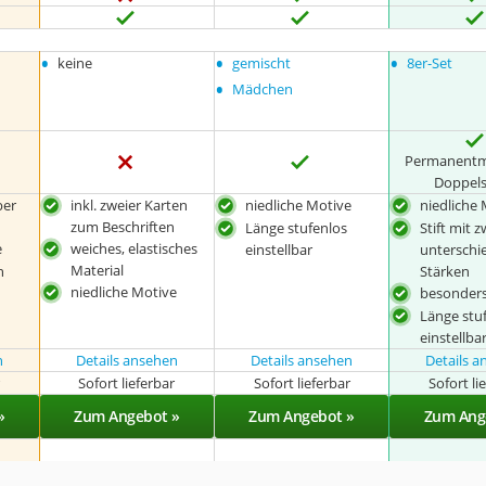
•
•
•
keine
gemischt
8er-Set
•
Mädchen
Permanentm
Doppels
ber
inkl. zweier Karten
niedliche Motive
niedliche
zum Beschriften
Länge stufenlos
Stift mit z
e
weiches, elastisches
einstellbar
unterschi
Material
h
Stärken
niedliche Motive
besonders
Länge stu
einstellba
n
Details ansehen
Details ansehen
Details 
r
Sofort lieferbar
Sofort lieferbar
Sofort li
»
Zum Angebot »
Zum Angebot »
Zum Ang