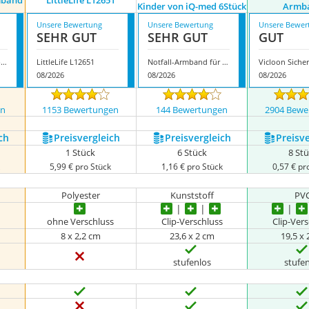
mband
LittleLife L12651
Kinder von iQ-med 6Stück
Armb
Unsere Bewertung
Unsere Bewertung
Unsere Bewer
SEHR GUT
SEHR GUT
GUT
iQ-med Notfall-Armband
LittleLife L12651
Notfall-Armband für Kinder von iQ-med 6Stück
08/2026
08/2026
08/2026
en
1153 Bewertungen
144 Bewertungen
2904 Bewe
ch
Preis­vergleich
Preis­vergleich
Preis­v
1 Stück
6 Stück
8 St
k
5,99 € pro Stück
1,16 € pro Stück
0,57 € pr
Polyester
Kunststoff
PV
s
ohne Verschluss
Clip-Verschluss
Clip-Ver
8 x 2,2 cm
23,6 x 2 cm
19,5 x
stufenlos
stufe