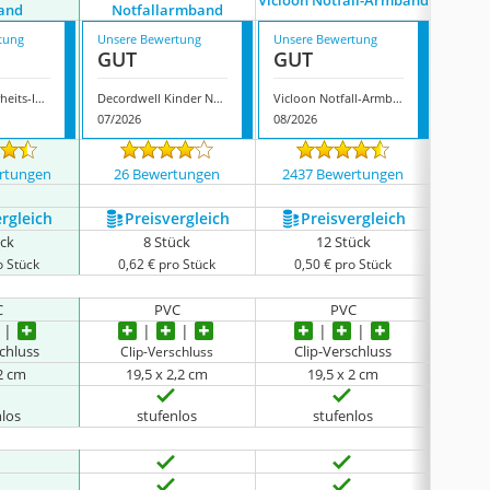
Vicloon Notfall-Armband
and
Notfallarmband
tung
Unsere Bewertung
Unsere Bewertung
Unsere
GUT
GUT
GUT
Vicloon Sicherheits-ID-Armband
Decordwell Kinder Notfallarmband
Vicloon Notfall-Armband
07/2026
08/2026
07/202
rtungen
26 Bewertungen
2437 Bewertungen
43 
ergleich
Preis­vergleich
Preis­vergleich
P
ück
8 Stück
12 Stück
o Stück
0,62 € pro Stück
0,50 € pro Stück
0,5
C
PVC
PVC
schluss
Clip-Verschluss
Clip-Verschluss
Cl
 2 cm
19,5 x 2,2 cm
19,5 x 2 cm
1
nlos
stufenlos
stufenlos