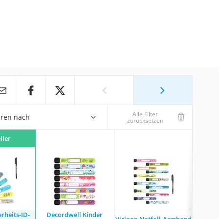
Alle Filter
eren nach
zurücksetzen
ller
erheits-ID-
Decordwell Kinder
Vod