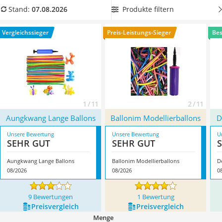
Handgepäck-Koffer
damit Sie die Ballons
nicht mühsam mit dem Mund
Produkte filtern
Stand:
07.08.2026
Vibrationsplatte
aufblasen müssen.
Überzeugt hat uns hier im August 2026
Wanderschuhe Herren
besonders das Modell
Aungkwang Lange Ballons
*
mit seinen
Vergleichssieger
Preis-Leistungs-Sieger
Bes
Sicherheitsweste Reiten
Eigenschaften.
Service
1 / 11
2 / 11
Aungkwang Lange Ballons
Ballonim Modellierballons
D
Unsere Bewertung
Unsere Bewertung
U
SEHR GUT
SEHR GUT
Aungkwang Lange Ballons
Ballonim Modellierballons
D
08/2026
08/2026
0
9 Bewertungen
1 Bewertung
Preis­vergleich
Preis­vergleich
Menge