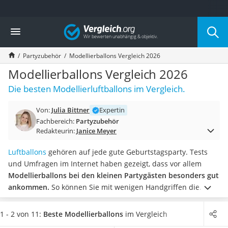
Die beliebtesten Vergleiche nach Kategorie
Vergleich
Freizeit & Sport
Gartentrampolin
Partyzubehör
Modellierballons Vergleich 2026
Trampolin
Metalldetektor
Modellierballons Vergleich 2026
Eufab-Fahrradträger
Die besten Modellierluftballons im Vergleich.
Trampolin 366 cm
Fahrradschloss
Von:
Julia Bittner
Expertin
Aluminium-Koffer
Fachbereich:
Partyzubehör
Futterboot
Redakteurin:
Janice Meyer
Air Bike
E-Bike-Dreirad
Luftballons
gehören auf jede gute Geburtstagsparty. Tests
Trekkingschuhe Herren
und Umfragen im Internet haben gezeigt, dass vor allem
Reisetasche mit Rollen
Modellierballons bei den kleinen Partygästen besonders gut
Klimmzugstation
ankommen.
So können Sie mit wenigen Handgriffen die
Koffer
Lieblingstiere der Kinder formen und diesen eine besondere
Nachtsichtgerät
Freude bereiten.
Wählen Sie jetzt Modellierballons aus
1 - 2 von 11:
Beste Modellierballons
im Vergleich
Faltschloss
unserer Vergleichstabelle, die eine Luftpumpe beinhalten,