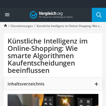
Die beliebtesten Vergleiche nach Kategorie
Vergleich
Service
Cannabissamen kaufen
Dienstleistungen
Künstliche Intelligenz im Online-Shopping: Wie smarte Algorithmen Kaufentscheidungen beeinflussen
Bücher verkaufen
Hörbuch-App
Online-Apotheke
Künstliche Intelligenz im
Cannabis-Rezept
Online-Shopping: Wie
Auto-Abo
smarte Algorithmen
T-Shirt bedrucken
Goldankauf
Kaufentscheidungen
Singlereisen
beeinflussen
Wassertest
Neuwagen-Rabatt
Handyversicherung
Inhaltsverzeichnis
Online-Druckerei
Musik-Streaming
Münzhändler
Auto verkaufen