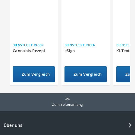
DIENSTLEISTUNGEN
DIENSTLEISTUNGEN
DIENSTLEI
Cannabis-Rezept
eSign
KI-Text-G
Zum Vergleich
Zum Vergleich
Zum 
Zum Seitenanfang
Über uns