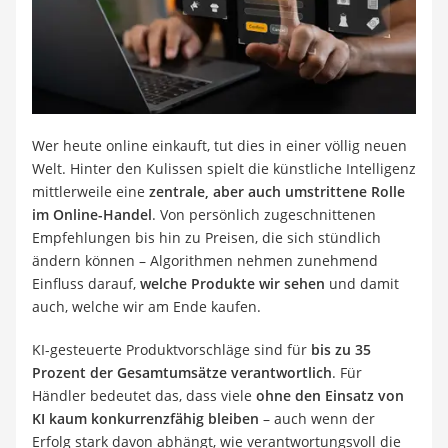
Strom und Gas (Kombitarif)
Elektronische Schließanlage
Immobilienportal
Ticketportale
Kündigungsservice
Service
Wer heute online einkauft, tut dies in einer völlig neuen
Welt. Hinter den Kulissen spielt die künstliche Intelligenz
mittlerweile eine
zentrale, aber auch umstrittene Rolle
im Online-Handel
. Von persönlich zugeschnittenen
Empfehlungen bis hin zu Preisen, die sich stündlich
ändern können –
Algorithmen nehmen zunehmend
Einfluss darauf,
welche Produkte wir sehen
und damit
auch, welche wir am Ende kaufen.
KI-gesteuerte Produktvorschläge sind für
bis zu 35
Prozent der Gesamtumsätze
verantwortlich
. Für
Händler bedeutet das, dass viele
ohne den Einsatz von
KI kaum konkurrenzfähig bleiben
– auch wenn der
Erfolg stark davon abhängt, wie verantwortungsvoll die