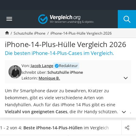
Die beliebtesten Vergleiche nach Kategorie
Vergleich
Elektronik
Powerstation
Schutzhülle iPhone
iPhone-14-Plus-Hülle Vergleich 2026
Monitor 32 Zoll 4K
Fernseher
iPhone-14-Plus-Hülle Vergleich 2026
Drucker
Die besten iPhone-14-Plus-Cases im Vergleich.
Desktop-PC
Monitor
Von:
Jacob Lange
Redakteur
Diascanner
schreibt über:
Schutzhülle iPhone
Laser-Multifunktionsdrucker
Lektorin:
Monique B.
Powerline-Adapter
Powerstation mit Solarpanel
Um Ihr Smartphone davor zu bewahren, Kratzer zu
Gaming-PC
bekommen, gibt es viele verschiedene Arten von
Soundbar
Handyhüllen. Auch für das iPhone 14 Plus gibt es eine
17-Zoll-Laptop
Vielzahl von geeigneten Cases
, die ihr Handy schützen. Tests
Satellitenschüssel
im Internet empfehlen Ihnen iPhone-14-Plus-Hüllen mit
Gaming-Headset
zusätzlichen Funktionen wie einer integrierten
1 - 2 von 4:
Beste iPhone-14-Plus-Hüllen
im Vergleich
Schnurloses Telefon
Ständerfunktion oder einer Schiebeabdeckung für die