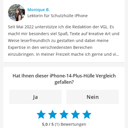
sowie Technologien. Meine Beiträge beinhalten
detaillierte Produktvergleiche, Kaufberatungen und
Monique B.
technische Analysen, um Verbrauchern dabei zu helfen,
Lektorin für Schutzhülle iPhone
sowohl informierte Entscheidungen zu treffen als auch
Seit Mai 2022 unterstütze ich die Redaktion der VGL. Es
die besten elektronischen Lösungen für ihre Bedürfnisse
macht mir besonders viel Spaß, Texte auf kreative Art und
zu finden.
Weise leserfreundlich zu gestalten und dabei meine
Der iPhone-14-Plus-Hülle-Vergleich ist aus unserer Sicht
Expertise in den verschiedensten Bereichen
besonders empfehlenswert für
iPhone Nutzer
.
einzubringen. In meiner Freizeit mache ich gerne und viel
Sport und probiere dabei immer wieder neue Sportarten
aus. Als Lektorin liegt mein Fokus darauf, Texte auf ihre
Klarheit, Verständlichkeit und stilistische Korrektheit zu
Hat Ihnen dieser iPhone-14-Plus-Hülle Vergleich
überprüfen. Mein Ziel ist es dabei, die Qualität und den
gefallen?
Ausdruck der Texte zu verbessern, um Ihnen eine
angenehme Leseerfahrung zu bieten. Durch meine
Ja
Nein
langjährige Erfahrung als Lektorin will ich vor allem dazu
beitragen, dass die Inhalte unserer Redaktion optimal
präsentiert werden und ihre volle Wirkung entfalten.
5,0 / 5
(1) Bewertungen