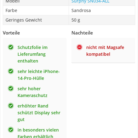
Modell
Surphy SN034-ALL
Farbe
Sandrosa
Geringes Gewicht
50 g
Vorteile
Nachteile
Schutzfolie im
nicht mit Magsafe
Lieferumfang
kompatibel
enthalten
sehr leichte iPhone-
14-Pro-Hülle
sehr hoher
Kameraschutz
erhöhter Rand
schützt Display sehr
gut
in besonders vielen
Farben erhältlich