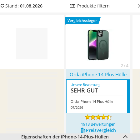
Tablets unter 200 Euro
Kamera.
Wählen Sie jetzt
iPhone-14-Plus-Hüllen mit
Produkte filtern
Stand:
01.08.2026
Ladekabel Typ 2 Schuko
Displayfolien im Lieferumfang
aus unserer Produkttabelle,
Lichtwecker
damit Ihr
Apple iPhone
doppelt geschützt ist. Überzeugt hat
Vergleichssieger
Acer Aspire
uns hier im August 2026 besonders das Modell
Orda iPhone
Service
14 Plus Hülle
*
mit seinen Eigenschaften.
2 / 4
Orda iPhone 14 Plus Hülle
Unsere Bewertung
SEHR GUT
Orda iPhone 14 Plus Hülle
07/2026
1918 Bewertungen
Preis­vergleich
Eigenschaften der iPhone-14-Plus-Hüllen