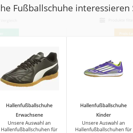
erren
he Fußballschuhe interessieren 
llen
r
rren
eiten
Hallenfußballschuhe
Hallenfußballschuhe
Erwachsene
Kinder
Unsere Auswahl an
Unsere Auswahl an
Hallenfußballschuhen für
Hallenfußballschuhen für