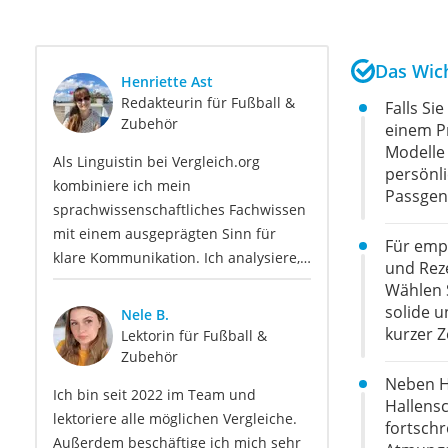
Das Wich
Henriette Ast
Redakteurin für Fußball &
Falls S
Zubehör
einem Pr
Modelle 
Als Linguistin bei Vergleich.org
persönli
kombiniere ich mein
Passgen
sprachwissenschaftliches Fachwissen
mit einem ausgeprägten Sinn für
Für empf
klare Kommunikation. Ich analysiere,
und Rez
strukturiere und überarbeite Inhalte
Wählen S
so, dass sie sprachlich präzise, leicht
solide u
Nele B.
verständlich und für unsere
kurzer 
Lektorin für Fußball &
Leser:innen informierend sind. Mein
Zubehör
Schwerpunkt liegt dabei unter
Neben H
Ich bin seit 2022 im Team und
anderem auf Freizeit-Themen. Auch
Hallens
lektoriere alle möglichen Vergleiche.
privat beschäftige ich mich gerne mit
fortschr
Außerdem beschäftige ich mich sehr