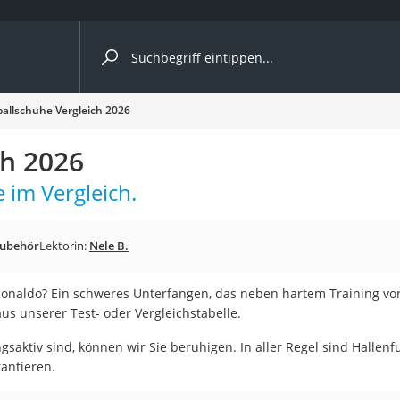
ergleiche nach Kategorie
allschuhe Vergleich 2026
ch 2026
 im Vergleich.
er
Zubehör
Lektorin:
Nele B.
Ronaldo? Ein schweres Unterfangen, das neben hartem Training vor
us unserer Test- oder Vergleichstabelle.
gsaktiv sind, können wir Sie beruhigen. In aller Regel sind Hallenf
antieren.