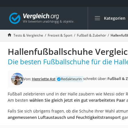
Kategorien
Die beliebtesten V
Freizeit & Sport
Tests & Vergleiche
Freizeit & Sport
Fußball & Zubehör
Hallenfußb
Gartentrampolin
Hallenfußballschuhe Verglei
Trampolin
Metalldetektor
Die besten Fußballschuhe für die Halle
Eufab-Fahrradträg
Trampolin 366 cm
schreibt über:
Fußball & 
Von:
Henriette Ast
Redakteurin
Fahrradschloss
Fußball zelebrieren und in der Halle zaubern wie Messi oder 
Aluminium-Koffer
Am besten
wählen Sie gleich jetzt ein gut verarbeitetes Paar
a
Futterboot
Falls Sie sich übrigens fragen, ob die Schuhe Ihrer Wahl atmun
Air Bike
angemessenen Luftaustausch und Feuchtigkeitstransport
gar
E-Bike-Dreirad