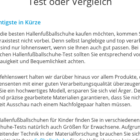
Test oder Vergleich
tigste in Kürze
ie die besten Hallenfußballschuhe kaufen möchten, kommen 
axistest nicht vorbei. Denn selbst langlebige und top verar
sind nur lohnenswert, wenn sie Ihnen auch gut passen. Bei
chen Hallenfußballschuhe-Test sollten Sie entsprechend vo
auigkeit und Bequemlichkeit achten.
ehlenswert halten wir darüber hinaus vor allem Produkte, 
ensenten mit einer guten Verarbeitungsqualität überzeuge
ie ein hochwertiges Modell, ersparen Sie sich viel Ärger. D
nd präzise gearbeitete Materialien garantieren, dass Sie nic
Zeit Ausschau nach einem Nachfolgepaar halten müssen.
allenfußballschuhen für Kinder finden Sie in verschiedenen
chuhe-Tests natürlich auch Größen für Erwachsene. Aufgru
eitender Technik in der Materialforschung brauchen Sie sic