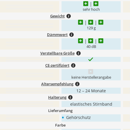
sehr hoch
Gewicht
129 g
Dämmwert
40 dB
Verstellbare Größe
CE-zertifiziert
keine Herstellerangabe
Altersempfehlung
12 – 24 Monate
Halterung
elastisches Stirnband
Lieferumfang
•
Gehörschutz
Farbe