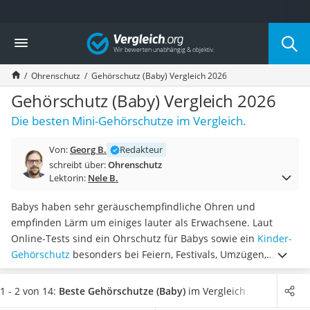
Die beliebtesten Vergleiche nach Kategorie
Vergleich
Baumarkt
Tresor feuerfest
Ohrenschutz
Gehörschutz (Baby) Vergleich 2026
Makita-Akku-Rasenmäher
Kappsäge
Gehörschutz (Baby) Vergleich 2026
Smartes Türschloss
Die besten Mini-Gehörschutze im Vergleich.
Akku-Rasentrimmer
Feuchtigkeitsmessgerät
Von:
Georg B.
Redakteur
Split-Klimaanlage 2 Innengeräte
schreibt über:
Ohrenschutz
Pelletofen
Lektorin:
Nele B.
Bohrmaschine
Tiefbrunnenpumpe
Babys haben sehr geräuschempfindliche Ohren und
Fliesenschneider
empfinden Lärm um einiges lauter als Erwachsene. Laut
Hochdruckreiniger
Online-Tests sind ein Ohrschutz für Babys sowie ein
Kinder-
Doppelschleifer
Gehörschutz
besonders bei Feiern, Festivals, Umzügen,
Überwachungskamera
Feuerwerken, Sportereignissen, Konzerten oder bei anderen
Benzinrasenmäher mit Elektrostart
lauten Veranstaltungen empfehlenswert
, um das
1 - 2 von 14:
Beste Gehörschutze (Baby)
im Vergleich
Akku-Laubsauger
empfindliche Gehör zu schützen und Gehörschäden sowie