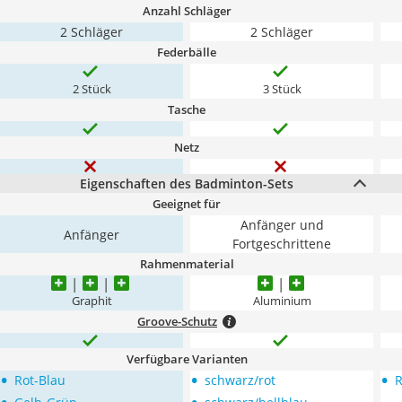
Anzahl Schläger
2 Schläger
2 Schläger
Federbälle
2 Stück
3 Stück
Tasche
Netz
Eigenschaften des Badminton-Sets
Geeignet für
Anfänger und
Anfänger
Fortgeschrittene
Rahmenmaterial
Graphit
Aluminium
Groove-Schutz
Verfügbare Varianten
•
•
•
Rot-Blau
schwarz/rot
R