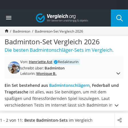
Die beliebtesten Vergleiche nach Kategorie
Vergleich
Freizeit & Sport
Gartentrampolin
Badminton
Badminton-Set Vergleich 2026
Trampolin
Metalldetektor
Badminton-Set Vergleich 2026
Eufab-Fahrradträger
Die besten Badmintonschläger-Sets im Vergleich.
Trampolin 366 cm
Fahrradschloss
Von:
Henriette Ast
Redakteurin
Aluminium-Koffer
schreibt über:
Badminton
Futterboot
Lektorin:
Monique B.
Air Bike
E-Bike-Dreirad
Ein Set bestehend aus
Badmintonschlägern
, Federball und
Trekkingschuhe Herren
Tragetasche
ist alles, was Sie benötigen, um mit dem
Reisetasche mit Rollen
spaßigen und fitnessfördernden Spiel loszulegen. Laut
Klimmzugstation
verschiedenen Tests im Internet lässt sich Badminton im
Koffer
Indoor- oder Outdoorbereich spielen. Klassisch wird dieser
Nachtsichtgerät
schnelle Ballsport über Netz gespielt.
Wählen Sie jetzt
ein
1 - 2 von 11:
Beste Badminton-Sets
im Vergleich
Faltschloss
Badminton-Set, das für Ihren Erfahrungsgrad optimiert ist
,