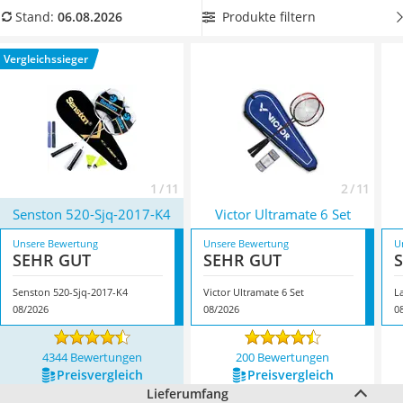
Handgepäck-Koffer
mit Groove-Schutz für die Saiten, mehreren Federbällen und
Produkte filtern
Stand:
06.08.2026
Vibrationsplatte
einem Netz aus unserem Vergleich. Überzeugt hat uns hier
Wanderschuhe Herren
im August 2026 besonders das Modell
Senston 520-Sjq-2017-
Vergleichssieger
Sicherheitsweste Reiten
K4
*
mit seinen Eigenschaften.
Service
1 / 11
2 / 11
Senston 520-Sjq-2017-K4
Victor Ultramate 6 Set
Unsere Bewertung
Unsere Bewertung
U
SEHR GUT
SEHR GUT
Senston 520-Sjq-2017-K4
Victor Ultramate 6 Set
L
08/2026
08/2026
0
4344 Bewertungen
200 Bewertungen
Preis­vergleich
Preis­vergleich
Lieferumfang