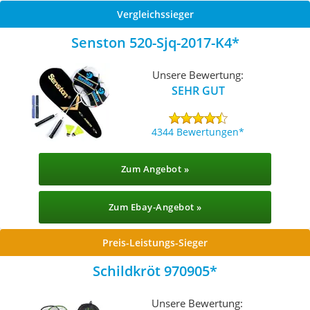
Vergleichssieger
Senston 520-Sjq-2017-K4
Unsere Bewertung:
SEHR GUT
4344 Bewertungen
Zum Angebot »
Zum Ebay-Angebot »
Preis-Leistungs-Sieger
Schildkröt 970905
Unsere Bewertung: