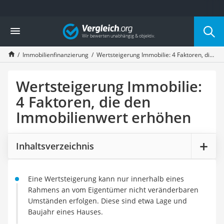
Die beliebtesten Vergleiche nach Kategorie
Vergleich
Finanzen
Silbermünze
Immobilienfinanzierung
Wertsteigerung Immobilie: 4 Faktoren, die den Immobilienwert erhöhen
Hardware-Wallet
Wohnmobilversicherung
E-Scooter-Versicherung
Wertsteigerung Immobilie:
Münzkapseln
4 Faktoren, die den
Spardose mit Zählwerk
Immobilienwert erhöhen
Wohnwagenversicherung
Mietkautionskonto
Oldtimer-Versicherung
Inhaltsverzeichnis
Goldbarren 1 g
Pferde-OP-Versicherung
Geräteversicherung
Eine Wertsteigerung kann nur innerhalb eines
Brillenversicherung
Rahmens an vom Eigentümer nicht veränderbaren
Kinderkonto
Umständen erfolgen. Diese sind etwa Lage und
Krypto-Wallet
Baujahr eines Hauses.
Hundekrankenversicherung