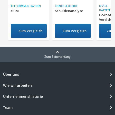
TELEKOMMUNIKATION
KONTO & KREDIT
KFZ- &
HAFTPFLIC
eSIM
Schuldenanalyse
NGEN
E-Scooter
Versiche
Zum Vergleich
Zum Vergleich
Zum 
Zum Seitenanfang
Über uns
Wie wir arbeiten
Unternehmenshistorie
Team