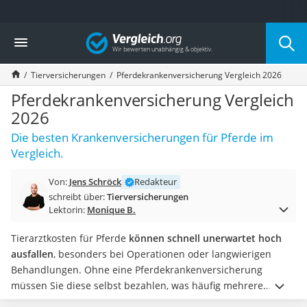
Die beliebtesten Vergleiche nach Kategorie
Vergleich
Finanzen
Silbermünze
Tierversicherungen
Pferdekrankenversicherung Vergleich 2026
Hardware-Wallet
Wohnmobilversicherung
Pferdekrankenversicherung Vergleich
E-Scooter-Versicherung
2026
Münzkapseln
Die besten Krankenversicherungen für Pferde im
Spardose mit Zählwerk
Vergleich.
Wohnwagenversicherung
Mietkautionskonto
Von:
Jens Schröck
Redakteur
Oldtimer-Versicherung
schreibt über:
Tierversicherungen
Goldbarren 1 g
Lektorin:
Monique B.
Pferde-OP-Versicherung
Geräteversicherung
Tierarztkosten für Pferde
können schnell unerwartet hoch
Brillenversicherung
ausfallen
, besonders bei Operationen oder langwierigen
Kinderkonto
Behandlungen. Ohne eine Pferdekrankenversicherung
Krypto-Wallet
müssen Sie diese selbst bezahlen, was häufig mehrere
Hundekrankenversicherung
tausend Euro beträgt. Eine gute Pferdekrankenversicherung