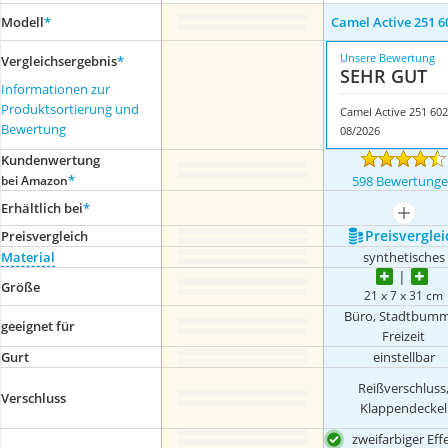
Modell
*
Camel Active 251 6
Unsere Bewertung
Vergleichsergebnis
*
SEHR GUT
Informationen zur
Produktsortierung und
Bewertung
08/2026
Kundenwertung
*
bei Amazon
598 Bewertung
Erhältlich bei
*
mehr a
Preis­verglei
Preis­vergleich
Material
synthetisches
Größe
21 x 7 x 31 cm
Büro, Stadtbumm
geeignet für
Freizeit
Gurt
einstellbar
Reißverschluss
Verschluss
Klappendeckel
zweifarbiger Eff