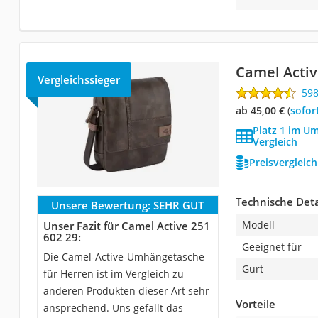
Camel Activ
Vergleichssieger
59
ab 45,00 €
(
Sofor
Platz 1 im U
Vergleich
Preisvergleic
Technische Deta
Unsere Bewertung:
SEHR GUT
Modell
Unser Fazit für Camel Active 251
602 29:
Geeignet für
Die Camel-Active-Umhängetasche
Gurt
für Herren ist im Vergleich zu
anderen Produkten dieser Art sehr
Vorteile
ansprechend. Uns gefällt das