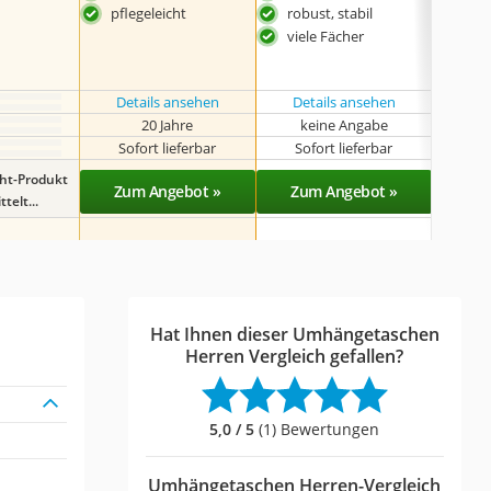
das
pflegeleicht
robust, stabil
viel
viele Fächer
Details ansehen
Details ansehen
Det
20 Jahre
keine Angabe
k
Sofort lieferbar
Sofort lieferbar
Sof
ght-Produkt
Zum Angebot »
Zum Angebot »
Zu
telt...
Hat Ihnen dieser Umhängetaschen
Herren Vergleich gefallen?
5,0 / 5
(1) Bewertungen
Umhängetaschen Herren-Vergleich