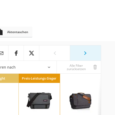
Aktentaschen
Alle Filter
eren nach
zurücksetzen
ight
Preis-Leistungs-Sieger