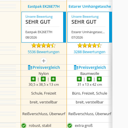
Bugat
Eastpak EK26E77H
Estarer Umhängetasche
Unsere Bewertung
Unsere Bewertung
Unsere
SEHR GUT
SEHR GUT
SEH
Eastpak EK26E77H
Estarer Umhängetasche
08/2026
07/2026
08/202
5536 Bewertungen
3288 Bewertungen
1338
mehr anzeigen
Preis­vergleich
Preis­vergleich
P
Nylon
Baumwolle
30,5 x 38,5 x 13 cm
31 x 13 x 42 cm
14 
Büro
Schule, Freizeit
Büro, Freizeit, Schule
breit, verstellbar
breit, verstellbar
Reißverschluss, Überwurf
Reißverschluss, Überwurf
Re
robust, stabil
extra groß
ausr