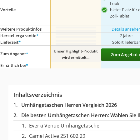
Look
bietet Platz für 
Vorteile
Zoll-Tablet
Weitere Produktinfos
Details ansehe
Herstellergarantie
*
2 Jahre
Lieferzeit
*
Sofort lieferba
Unser Highlight-Produkt
Zum Angebot
*
Zum Angebot 
wird ermittelt...
Erhältlich bei
*
Inhaltsverzeichnis
Umhängetaschen Herren Vergleich 2026
Die besten Umhängetaschen Herren:
Wählen Sie I
Everki Venue Umhängetasche
Camel Active 251 602 29