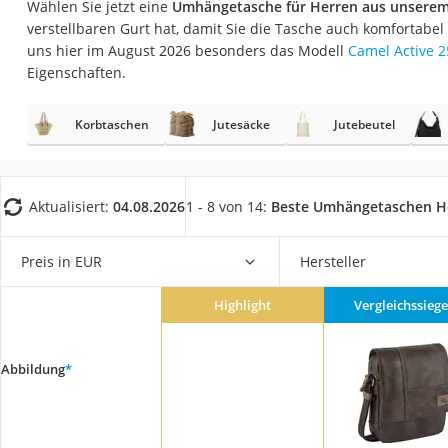
Wählen Sie jetzt eine
Umhängetasche für Herren aus unserem
Geldbörse Herren
verstellbaren Gurt hat, damit Sie die Tasche auch komfortabe
Knirps-Regenschi
uns hier im August 2026 besonders das Modell
Camel Active 2
Eigenschaften.
Periodenunterwäs
RFID-Schutzkarte
Korbtaschen
Jutesäcke
Jutebeutel
Motorradbrillen
Lederhose
Ausweishülle
Aktualisiert:
04.08.2026
1 - 8 von 14:
Beste Umhängetaschen H
Bademantel Herre
Preis in EUR
Hersteller
Beheizbare Hands
Gesundheitsschu
Highlight
Vergleichssiege
Service
Abbildung
*