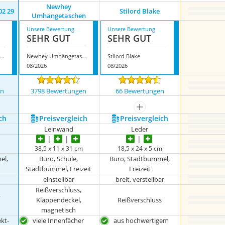
Newhey
02 29
Stilord Blake
Umhängetaschen
Unsere Bewertung
Unsere Bewertung
SEHR GUT
SEHR GUT
Camel Active 251 602 29
Newhey Umhängetaschen
Stilord Blake
08/2026
08/2026
en
3798 Bewertungen
66 Bewertungen
nzeigen
mehr anzeigen
ch
Preis­vergleich
Preis­vergleich
Leinwand
Leder
38,5 x 11 x 31 cm
18,5 x 24 x 5 cm
el,
Büro, Schule,
Büro, Stadtbummel,
Stadtbummel, Freizeit
Freizeit
einstellbar
breit, verstellbar
Reißverschluss,
,
Klappendeckel,
Reißverschluss
magnetisch
ekt-
viele Innenfächer
aus hochwertigem