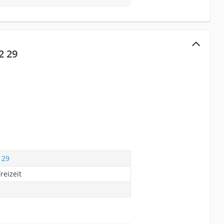
2 29
 29
reizeit