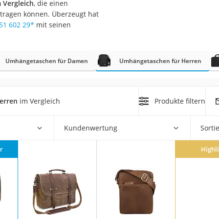
 Vergleich
, die einen
l tragen können. Überzeugt hat
rm
51 602 29
*
mit seinen
che
Umhängetaschen für Damen
Umhängetaschen für Herren
erren
im Vergleich
Produkte filtern
n
Kundenwertung
Sorti
chuhe
he
r
Highl