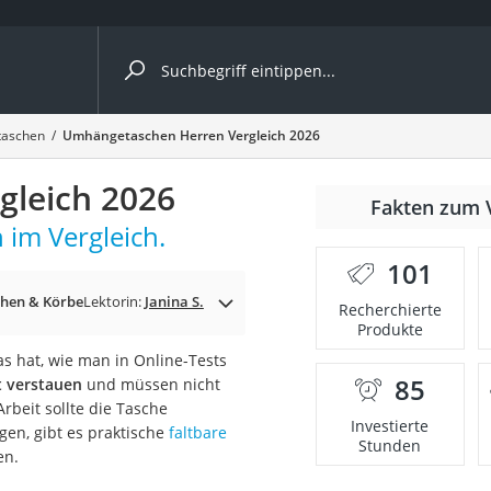
ergleiche nach Kategorie
aschen
Umhängetaschen Herren Vergleich 2026
leich 2026
Fakten zum 
 im Vergleich.
nbrille
101
en
chen & Körbe
Lektorin:
Janina S.
Recherchierte
Produkte
men
 hat, wie man in Online-Tests
85
t verstauen
und müssen nicht
ille
rbeit sollte die Tasche
Investierte
gen, gibt es praktische
faltbare
Stunden
en.