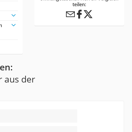
teilen:
n
en:
r aus der