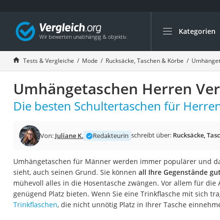
Kategorien
Die beliebtesten V
Mode
Tests & Vergleiche
Mode
Rucksäcke, Taschen & Körbe
Umhänget
Boxershorts
Umhängetaschen Herren Verg
Cellulite-Leggings
Herrensocken
Die besten Schultertaschen für Herren
Polarisierte Sonne
Hausschuhe Herr
schreibt über:
Rucksäcke, Tas
Von:
Juliane K.
Redakteurin
Radunterhose Da
Umhängetaschen für Männer werden immer populärer und das
Suunto-Uhr
sieht, auch seinen Grund. Sie können
all Ihre Gegenstände gu
Überzieh-Sonnenbr
mühevoll alles in die Hosentasche zwängen. Vor allem für die A
genügend Platz bieten. Wenn Sie eine Trinkflasche mit sich tra
RFID-Blocker
Trinkflaschen
, die nicht unnötig Platz in Ihrer Tasche einnehm
Sneaker Herren