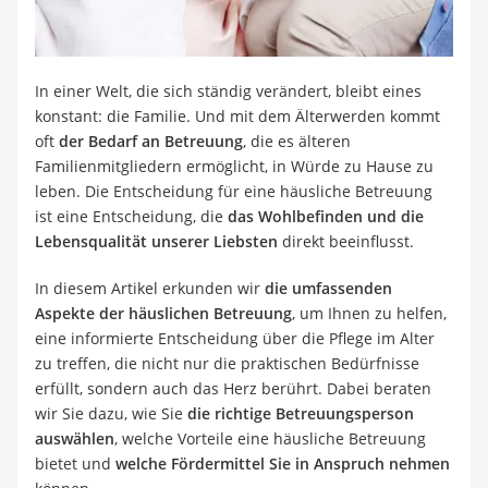
Strom und Gas (Kombitarif)
Elektronische Schließanlage
Immobilienportal
Ticketportale
In einer Welt, die sich ständig verändert, bleibt eines
Kündigungsservice
konstant: die Familie. Und mit dem Älterwerden kommt
Service
oft
der Bedarf an Betreuung
, die es älteren
Familienmitgliedern ermöglicht, in Würde zu Hause zu
leben. Die Entscheidung für eine häusliche Betreuung
ist eine Entscheidung, die
das Wohlbefinden und die
Lebensqualität unserer Liebsten
direkt beeinflusst.
In diesem Artikel erkunden wir
die umfassenden
Aspekte der häuslichen Betreuung
, um Ihnen zu helfen,
eine informierte Entscheidung über die Pflege im Alter
zu treffen, die nicht nur die praktischen Bedürfnisse
erfüllt, sondern auch das Herz berührt. Dabei beraten
wir Sie dazu, wie Sie
die richtige Betreuungsperson
auswählen
, welche Vorteile eine häusliche Betreuung
bietet und
welche Fördermittel Sie in Anspruch nehmen