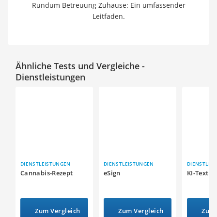
Rundum Betreuung Zuhause: Ein umfassender
Leitfaden.
Ähnliche Tests und Vergleiche -
Dienstleistungen
DIENSTLEISTUNGEN
DIENSTLEISTUNGEN
DIENSTLEI
Cannabis-Rezept
eSign
KI-Text-G
Zum Vergleich
Zum Vergleich
Zum 