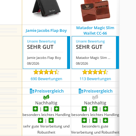
Matador Magic Slim
Ja
Jamie Jacobs Flap Boy
Wallet CC-66
Fl
Unsere Bewertung
Unsere Bewertung
Unsere
SEHR GUT
SEHR GUT
SEH
Jamie Jacobs Flap Boy
Matador Magic Slim Wallet CC-66
08/2026
08/2026
08/202
690 Bewertungen
113 Bewertungen
91 
Preis­vergleich
Preis­vergleich
P
Nachhaltig
Nachhaltig
N
besonders leichtes Handling
besonders leichtes Handling
besonder
sehr gute Verarbeitung und
besonders gute
sehr gut
Robustheit
Verarbeitung und Robustheit