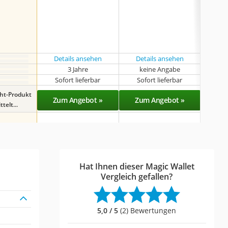
Details ansehen
Details ansehen
Det
3 Jahre
keine Angabe
k
Sofort lieferbar
Sofort lieferbar
Sof
ght-Produkt
Zum Angebot »
Zum Angebot »
Zu
telt...
Hat Ihnen dieser Magic Wallet
Vergleich gefallen?
5,0 / 5
(2) Bewertungen