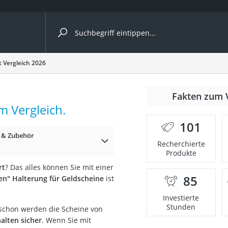
ergleiche nach Kategorie
t Vergleich 2026
Fakten zum 
m Vergleich.
nbrille
101
 & Zubehör
en
Recherchierte
Produkte
men
rt
? Das alles können Sie mit einer
85
en" Halterung für Geldscheine
ist
ille
Investierte
Stunden
schon werden die Scheine von
alten sicher
. Wenn Sie mit