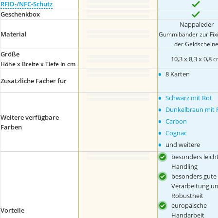
RFID-/NFC-Schutz
Geschenkbox
Nappaleder
Material
Gummibänder zur Fix
der Geldschein
Größe
10,3 x 8,3 x 0,8 
Höhe x Breite x Tiefe in cm
•
8 Karten
Zusätzliche Fächer für
•
Schwarz mit Rot
•
Dunkelbraun mit 
Weitere verfügbare
•
Carbon
Farben
•
Cognac
•
und weitere
besonders leich
Handling
besonders gute
Verarbeitung u
Robustheit
europäische
Vorteile
Handarbeit