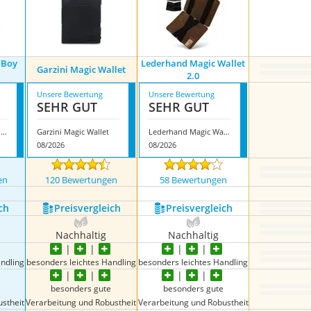
 Boy
Lederhand Magic Wallet
Garzini Magic Wallet
2.0
Unsere Bewertung
Unsere Bewertung
SEHR GUT
SEHR GUT
Jaimie Jacobs Flap Boy Slim
Garzini Magic Wallet
Lederhand Magic Wallet 2.0
08/2026
08/2026
en
120 Bewertungen
58 Bewertungen
ch
Preis­vergleich
Preis­vergleich
Nachhaltig
Nachhaltig
ndling
besonders leichtes Handling
besonders leichtes Handling
besonders gute
besonders gute
stheit
Verarbeitung und Robustheit
Verarbeitung und Robustheit