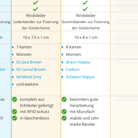
Rindsleder
Rindsleder
ierung
Lederbänder zur Fixierung
Gummibänder zur Fixierung
e
der Geldscheine
der Geldscheine
cm
10 x 7,5 x 1 cm
10 x 8 x 1 cm
•
•
7 Karten
8 Karten
•
•
Münzen
Münzen
•
•
02 Java Brown
Braun Nappa
•
•
Rot
03 Camel Brown
Carbon
•
•
04 Metal Grey
Schwarz Nappa
•
und weitere
tes
komplett aus
besonders gute
Echtleder gefertigt
Verarbeitung
mit RFID-Schutz
mit Münzfach
nd
in Geschenkbox
stabile und sehr
starke Bänder