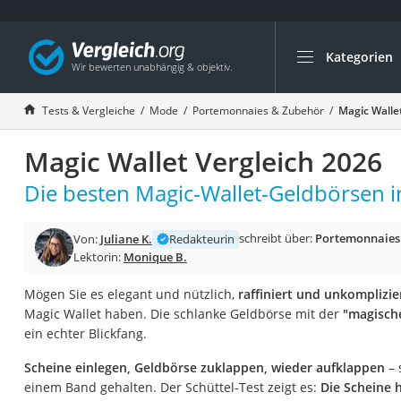
Kategorien
Die beliebtesten V
Mode
Tests & Vergleiche
Mode
Portemonnaies & Zubehör
Magic Walle
Boxershorts
Magic Wallet Vergleich 2026
Cellulite-Leggings
Herrensocken
Die besten Magic-Wallet-Geldbörsen i
Polarisierte Sonne
schreibt über:
Portemonnaies
Von:
Juliane K.
Redakteurin
Hausschuhe Herr
Lektorin:
Monique B.
Radunterhose Da
Mögen Sie es elegant und nützlich,
raffiniert und unkomplizie
Suunto-Uhr
Magic Wallet haben. Die schlanke Geldbörse mit der
"magisch
Überzieh-Sonnenbr
ein echter Blickfang.
RFID-Blocker
Scheine einlegen, Geldbörse zuklappen, wieder aufklappen
– 
Sneaker Herren
einem Band gehalten. Der Schüttel-Test zeigt es:
Die Scheine h