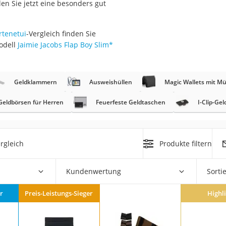
n Sie jetzt eine besonders gut
rm
rtenetui
-Vergleich finden Sie
che
odell
Jaimie Jacobs Flap Boy Slim
*
Geldklammern
Ausweishüllen
Magic Wallets mit M
Geldbörsen für Herren
Feuerfeste Geldtaschen
I-Clip-Ge
n
chuhe
rgleich
Produkte filtern
he
Kundenwertung
Sorti
r
Preis-Leistungs-Sieger
Highl