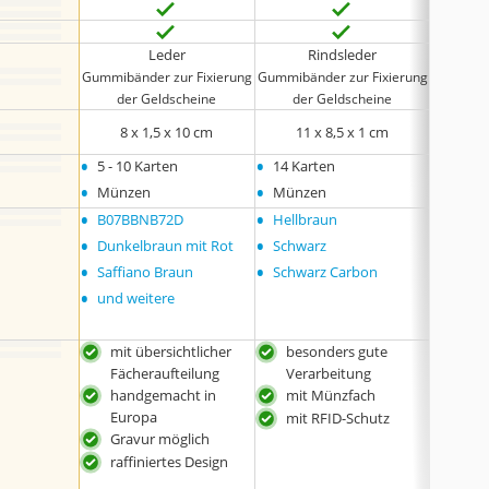
Leder
Rindsleder
Gummibänder zur Fixierung
Gummibänder zur Fixierung
Gummibän
der Geldscheine
der Geldscheine
der
8 x 1,5 x 10 cm
11 x 8,5 x 1 cm
10
•
•
•
5 - 10 Karten
14 Karten
5 - 10
•
•
•
Münzen
Münzen
Münz
•
•
•
B07BBNB72D
Hellbraun
Kohle
•
•
•
Dunkelbraun mit Rot
Schwarz
Kohle
•
•
•
Saffiano Braun
Schwarz Carbon
Saffi
•
•
und weitere
und w
mit übersichtlicher
besonders gute
mit 
Fächeraufteilung
Verarbeitung
Fäc
handgemacht in
mit Münzfach
han
Europa
Eur
mit RFID-Schutz
Gravur möglich
mit 
Appl
raffiniertes Design