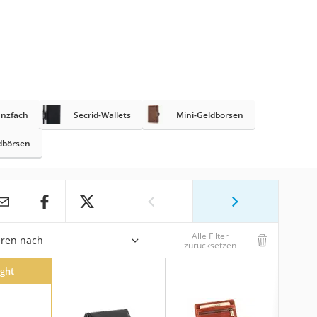
ünzfach
Secrid-Wallets
Mini-Geldbörsen
ldbörsen
Alle Filter
eren nach
zurücksetzen
ight