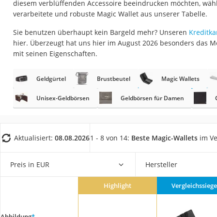
diesem verblüffenden Accessoire beeindrucken möchten, wähle
Geldbörse Herren
verarbeitete und robuste Magic Wallet aus unserer Tabelle.
Knirps-Regenschi
Sie benutzen überhaupt kein Bargeld mehr? Unseren
Kreditka
Periodenunterwäs
hier. Überzeugt hat uns hier im August 2026 besonders das M
RFID-Schutzkarte
mit seinen Eigenschaften.
Motorradbrillen
Geldgürtel
Brustbeutel
Magic Wallets
Lederhose
Unisex-Geldbörsen
Geldbörsen für Damen
Ausweishülle
Bademantel Herre
Beheizbare Hands
Aktualisiert:
08.08.2026
1 - 8 von 14:
Beste Magic-Wallets
im Ve
Gesundheitsschu
Service
Preis in EUR
Hersteller
Highlight
Vergleichssiege
Abbildung
*