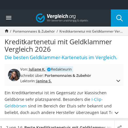
Die beliebtesten Vergleiche nach Kategorie
Vergleich
Mode
Boxershorts
Portemonnaies & Zubehör
Kreditkartenetui mit Geldklammer Vergleich 2026
Cellulite-Leggings
Herrensocken
Kreditkartenetui mit Geldklammer
Polarisierte Sonnenbrille
Vergleich 2026
Hausschuhe Herren
Die besten Geldklammer-Kartenetuis im Vergleich.
Radunterhose Damen
Suunto-Uhr
Von:
Juliane K.
Redakteurin
Überzieh-Sonnenbrille
schreibt über:
Portemonnaies & Zubehör
RFID-Blocker
Lektorin:
Janina S.
Sneaker Herren
Geldbörse Herren
Ein Kreditkartenetui ist im Gegensatz zur klassischen
Knirps-Regenschirm
Geldbörse sehr platzsparend. Besonders die
I-Clip-
Periodenunterwäsche
Geldbörsen
sind im Bereich der Etuis sehr bekannt und
RFID-Schutzkarte
beliebt, doch auch andere Hersteller überzeugen laut Tests
Motorradbrillen
im Internet
mit hoher Qualität und guten
Lederhose
Schutzmechanismen
.
Wählen Sie jetzt ein Kreditkartenetui
1 - 2 von 14:
Beste Kreditkartenetuis mit Geldklammer
im Verglei