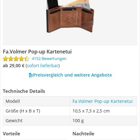
Fa.Volmer Pop-up Kartenetui
4152 Bewertungen
ab 29,00 €
(
Sofort lieferbar
)
Preisvergleich und weitere Angebote
Technische Details
Modell
Fa.Volmer Pop-up Kartenetui
Größe (H x B x T)
10,5 x 7,3 x 2,5 cm
Gewicht
100 g
Vorteile
Nachteile