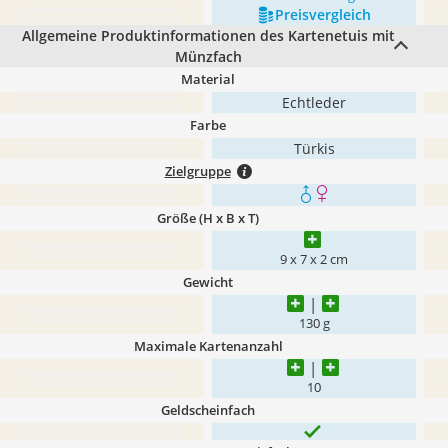
Preis­vergleich
Allgemeine Produktinformationen des Kartenetuis mit
Münzfach
Material
Echtleder
Farbe
Türkis
Zielgruppe
Größe (H x B x T)
9 x 7 x 2 cm
Gewicht
130 g
Maximale Kartenanzahl
10
Geldscheinfach