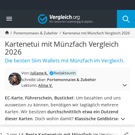
Die beliebtesten Vergleiche nach Kategorie
Vergleich
Mode
Boxershorts
Portemonnaies & Zubehör
Kartenetui mit Münzfach Vergleich 2026
Cellulite-Leggings
Herrensocken
Kartenetui mit Münzfach Vergleich
Polarisierte Sonnenbrille
2026
Hausschuhe Herren
Die besten Slim Wallets mit Münzfach im Vergleich.
Radunterhose Damen
Suunto-Uhr
Von:
Juliane K.
Redakteurin
Überzieh-Sonnenbrille
schreibt über:
Portemonnaies & Zubehör
RFID-Blocker
Lektorin:
Alina V.
Sneaker Herren
Geldbörse Herren
EC-Karte, Führerschein, Busticket:
Um bezahlen und uns
Knirps-Regenschirm
ausweisen zu können, benötigen wir tagtäglich mehrere
Periodenunterwäsche
Karten. Wir besitzen
durchschnittlich etwa ein Dutzend
RFID-Schutzkarte
dieser Karten
. Doch wohin damit?
Klassische Geldbörsen
Motorradbrillen
sind oft unhandlich.
Schlichte Kreditkartenetuis
bieten
Lederhose
keinen Platz für Bargeld. Laut diversen Online-Tests bringen
1 - 2 von 14:
Beste Kartenetuis mit Münzfach
im Vergleich