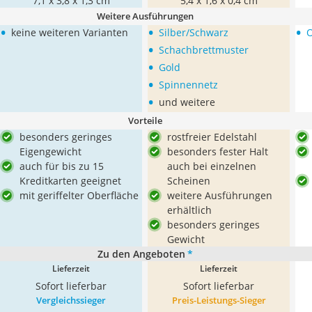
7,1 x 3,8 x 1,3 cm
5,4 x 1,6 x 0,4 cm
Weitere Ausführungen
•
•
•
keine weiteren Varianten
Silber/Schwarz
O
•
Schachbrettmuster
•
Gold
•
Spinnennetz
•
und weitere
Vorteile
besonders geringes
rostfreier Edelstahl
Eigengewicht
besonders fester Halt
auch für bis zu 15
auch bei einzelnen
Kreditkarten geeignet
Scheinen
mit geriffelter Oberfläche
weitere Ausführungen
erhältlich
besonders geringes
Gewicht
Zu den Angeboten
*
Lieferzeit
Lieferzeit
Sofort lieferbar
Sofort lieferbar
Vergleichssieger
Preis-Leistungs-Sieger