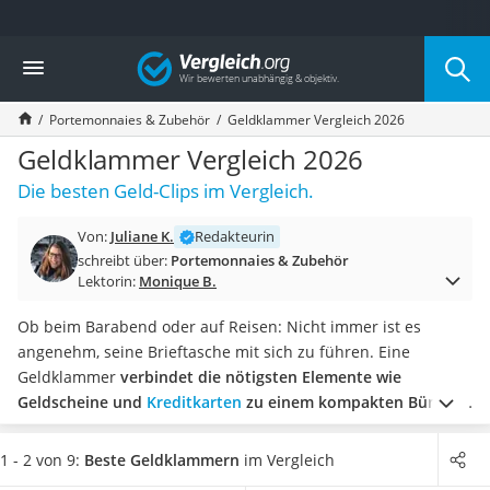
Die beliebtesten Vergleiche nach Kategorie
Vergleich
Mode
Boxershorts
Portemonnaies & Zubehör
Geldklammer Vergleich 2026
Cellulite-Leggings
Herrensocken
Geldklammer Vergleich 2026
Polarisierte Sonnenbrille
Die besten Geld-Clips im Vergleich.
Hausschuhe Herren
Radunterhose Damen
Von:
Juliane K.
Redakteurin
Suunto-Uhr
schreibt über:
Portemonnaies & Zubehör
Überzieh-Sonnenbrille
Lektorin:
Monique B.
RFID-Blocker
Sneaker Herren
Ob beim Barabend oder auf Reisen: Nicht immer ist es
Geldbörse Herren
angenehm, seine Brieftasche mit sich zu führen. Eine
Knirps-Regenschirm
Geldklammer
verbindet die nötigsten Elemente wie
Periodenunterwäsche
Geldscheine und
Kreditkarten
zu einem kompakten Bündel
,
RFID-Schutzkarte
welches in jede Hosentasche passt.
Diverse Online-Tests
Motorradbrillen
zeigen zudem, dass die Klammern auch vor Diebstahl
1 - 2 von 9:
Beste Geldklammern
im Vergleich
Lederhose
schützen, da Geldklammern sich nicht so deutlich in der