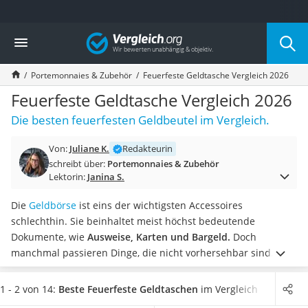
Die beliebtesten Vergleiche nach Kategorie
Vergleich
Mode
Boxershorts
Portemonnaies & Zubehör
Feuerfeste Geldtasche Vergleich 2026
Cellulite-Leggings
Herrensocken
Feuerfeste Geldtasche Vergleich 2026
Polarisierte Sonnenbrille
Die besten feuerfesten Geldbeutel im Vergleich.
Hausschuhe Herren
Radunterhose Damen
Von:
Juliane K.
Redakteurin
Suunto-Uhr
schreibt über:
Portemonnaies & Zubehör
Überzieh-Sonnenbrille
Lektorin:
Janina S.
RFID-Blocker
Sneaker Herren
Die
Geldbörse
ist eins der wichtigsten Accessoires
Geldbörse Herren
schlechthin. Sie beinhaltet meist höchst bedeutende
Knirps-Regenschirm
Dokumente, wie
Ausweise, Karten und Bargeld.
Doch
Periodenunterwäsche
manchmal passieren Dinge, die nicht vorhersehbar sind.
RFID-Schutzkarte
Stellen Sie sich vor, die Geldtasche ist einem Brand
Motorradbrillen
ausgesetzt und wichtige Dokumente sowie das Geld gehen
1 - 2 von 14:
Beste Feuerfeste Geldtaschen
im Vergleich
Lederhose
verloren.
Schützen Sie Ihre Wertsachen und wählen Sie jetzt