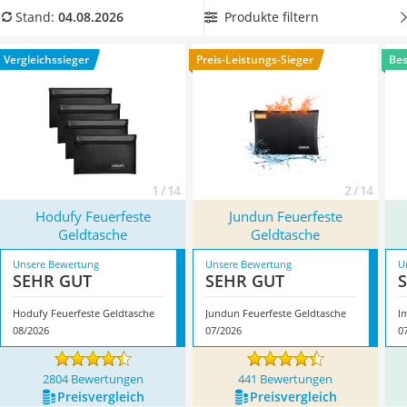
Ausweishülle
aus unserem Vergleich die beste
feuerfeste Geldtasche
,
Produkte filtern
Stand:
04.08.2026
Bademantel Herren
damit Sie nichts dem Zufall überlassen. Überzeugt hat uns
Beheizbare Handschuhe
hier im August 2026 besonders das Modell
Hodufy Feuerfeste
Vergleichssieger
Preis-Leistungs-Sieger
Bes
Gesundheitsschuhe
Geldtasche
*
mit seinen Eigenschaften.
Service
1 / 14
2 / 14
Hodufy Feuerfeste
Jundun Feuerfeste
Geldtasche
Geldtasche
Unsere Bewertung
Unsere Bewertung
U
SEHR GUT
SEHR GUT
Hodufy Feuerfeste Geldtasche
Jundun Feuerfeste Geldtasche
I
08/2026
07/2026
0
2804 Bewertungen
441 Bewertungen
Preis­vergleich
Preis­vergleich