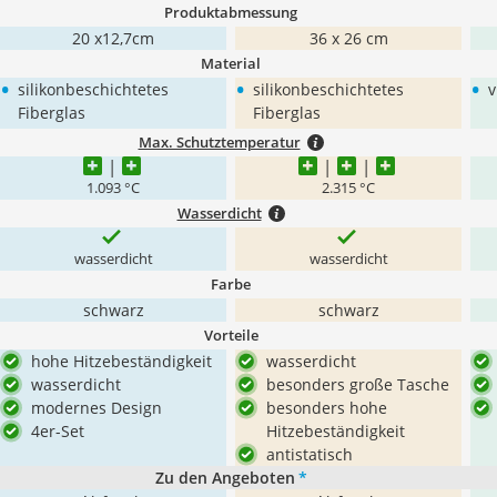
Produktabmessung
20 x12,7cm
36 x 26 cm
Material
•
•
•
silikonbeschichtetes
silikonbeschichtetes
v
Fiberglas
Fiberglas
Max. Schutztemperatur
1.093 °C
2.315 °C
Wasserdicht
wasserdicht
wasserdicht
Farbe
schwarz
schwarz
Vorteile
hohe Hitzebeständigkeit
wasserdicht
wasserdicht
besonders große Tasche
modernes Design
besonders hohe
4er-Set
Hitzebeständigkeit
antistatisch
Zu den Angeboten
*