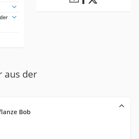
oder
r aus der
flanze Bob