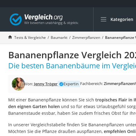
Kategorien
Die beliebtesten V
Baumarkt
Tests & Vergleiche
Baumarkt
Zimmerpflanzen
Bananenpflanze V
Tresor feuerfest
Bananenpflanze Vergleich 20
Makita-Akku-Rase
Kappsäge
Die besten Bananenbäume im Verglei
Smartes Türschlos
Akku-Rasentrimm
Fachbereich:
Zimmerpflanzen
Von:
Jenny Tröger
Expertin
Feuchtigkeitsmess
Mit einer Bananenpflanze können Sie sich
tropisches Flair in
Split-Klimaanlage 
den eignen Garten holen
und so für etwas Urlaubsgefühl sorge
Pelletofen
Bananenstaude essbar, haben Sie zudem frisches Obst für Ih
Bohrmaschine
In unserer Vergleichstabelle finden Sie Bananenpflanzen unte
Tiefbrunnenpump
Möchten Sie die Pflanze draußen auspflanzen,
empfehlen Onli