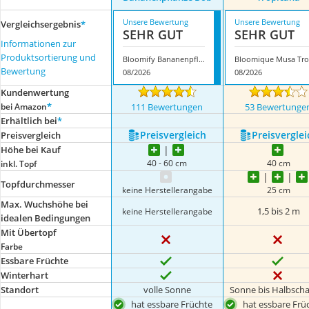
Unsere Bewertung
Unsere Bewertung
Vergleichsergebnis
*
SEHR GUT
SEHR GUT
Informationen zur
Produktsortierung und
Bloomify Bananenpflanze Bob
Bewertung
08/2026
08/2026
Kundenwertung
*
bei Amazon
111 Bewertungen
53 Bewertunge
Erhältlich bei
*
Preis­vergleich
Preis­verglei
Preis­vergleich
Höhe bei Kauf
40 - 60 cm
40 cm
inkl. Topf
Topfdurchmesser
keine Herstellerangabe
25 cm
Max. Wuchshöhe bei
1,5 bis 2 m
keine Herstellerangabe
idealen Bedingungen
Mit Übertopf
Farbe
Essbare Früchte
Winterhart
Standort
volle Sonne
Sonne bis Halbsch
hat essbare Früchte
hat essbare Frü