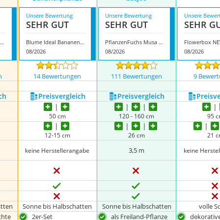
Unsere Bewertung
Unsere Bewertung
Unsere Bewer
SEHR GUT
SEHR GUT
SEHR G
Bloomique Musa Tropicana
Blume Ideal Bananenpflanze
PflanzenFuchs Musa basjoo
Flowerbox N
08/2026
08/2026
08/2026
n
14 Bewertungen
111 Bewertungen
9 Bewer
ch
Preis­vergleich
Preis­vergleich
Preis­v
50 cm
120 - 160 cm
95 
12-15 cm
26 cm
21 
3,5 m
keine Herstellerangabe
keine Herste
atten
Sonne bis Halbschatten
Sonne bis Halbschatten
volle 
chte
2er-Set
als Freiland-Pflanze
dekorativ