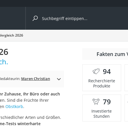
ergleiche nach Kategorie
ergleich 2026
26
nmäher
Fakten zum 
ch.
s
94
er
Redakteurin:
Maren Christian
Recherchierte
Produkte
gerät
 Ihr Zuhause, Ihr Büro oder auch
2 Innengeräte
79
n. Sind die Früchte Ihrer
ren
Obstkorb
.
Investierte
Stunden
rschiedlicher Arten und Größen.
e
ne-Tests winterharte