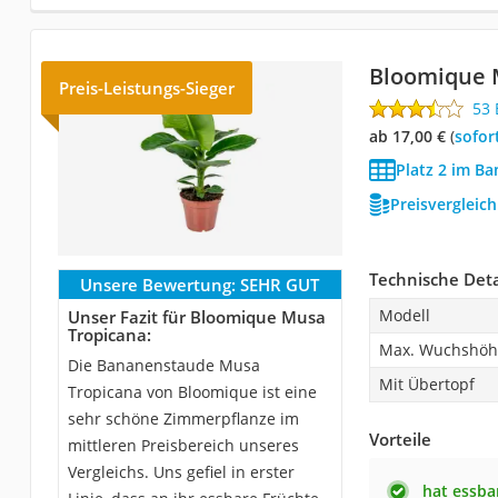
Bloomique 
Preis-Leistungs-Sieger
53
ab 17,00 €
(
Sofor
Platz 2 im Ba
Preisvergleic
Technische Deta
Unsere Bewertung:
SEHR GUT
Modell
Unser Fazit für Bloomique Musa
Tropicana:
Max. Wuchshöhe
Die Bananenstaude Musa
Mit Übertopf
Tropicana von Bloomique ist eine
sehr schöne Zimmerpflanze im
Vorteile
mittleren Preisbereich unseres
Vergleichs. Uns gefiel in erster
hat essba