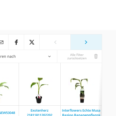
Alle Filter
eren nach
zurücksetzen
Ba
Exotenherz
Interflowers Echte Musa
NEW53048
Bana
‎21811811202202
Basjoo Bananenpflanze