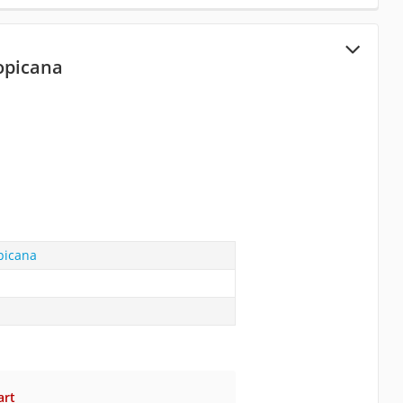
opicana
picana
art