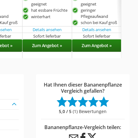
geeignet
geeignet
gee
hat essbare Früchte
geringer
hat 
fwand
Pflegeaufwand
winterhart
 Kauf groß
schon bei Kauf groß
ansehen
Details ansehen
Details ansehen
eferbar
Sofort lieferbar
Sofort lieferbar
Lieferba
ebot »
Zum Angebot »
Zum Angebot »
Zu
Hat Ihnen dieser Bananenpflanze
Vergleich gefallen?
5,0 / 5
(1) Bewertungen
Bananenpflanze-Vergleich teilen: