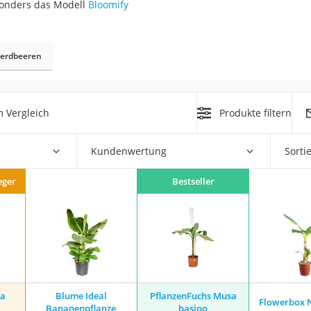
sonders das Modell
Bloomify
r
rerdbeeren
mera
mit Elektrostart
 Vergleich
Produkte filtern
Kundenwertung
Sorti
eger
Bestseller
en
zer
sa
Blume Ideal
PflanzenFuchs Musa
Flowerbox 
Bananenpflanze
basjoo