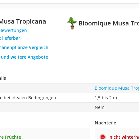
Musa Tropicana
Bloomique Musa Tr
 Bewertungen
t lieferbar
)
nanenpflanze Vergleich
h und weitere Angebote
ils
Bloomique Musa Tro
 bei idealen Bedingungen
1,5 bis 2 m
Nein
Nachteile
re Früchte
nicht winterh