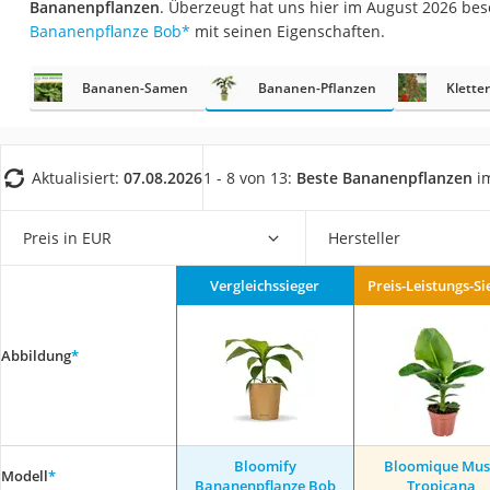
Bananenpflanzen
. Überzeugt hat uns hier im August 2026 be
Fliesenschneider
Bananenpflanze Bob
*
mit seinen Eigenschaften.
Hochdruckreinige
Doppelschleifer
Bananen-Samen
Bananen-Pflanzen
Klette
Überwachungska
Benzinrasenmäher 
Aktualisiert:
07.08.2026
1 - 8 von 13:
Beste Bananenpflanzen
im
Akku-Laubsauger
Löschdecke
Preis in EUR
Hersteller
Multimeter
Vergleichssieger
Preis-Leistungs-Si
Winterharte Palm
Gasdurchlauferhit
Abbildung
*
Service
Bloomify
Bloomique Mu
Modell
*
Bananenpflanze Bob
Tropicana