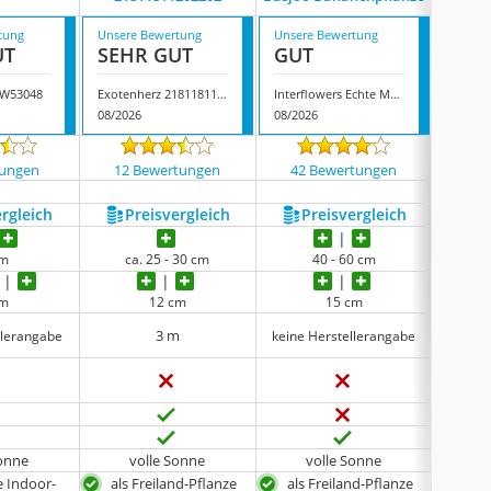
tung
Unsere Bewertung
Unsere Bewertung
Unsere
UT
SEHR GUT
GUT
GUT
EW53048
Exotenherz ‎21811811202202
Interflowers Echte Musa Basjoo Bananenpflanze
08/2026
08/2026
08/202
tungen
12 Bewertungen
42 Bewertungen
3643
ergleich
Preis­vergleich
Preis­vergleich
P
cm
ca. 25 - 30 cm
40 - 60 cm
cm
12 cm
15 cm
3 m
llerangabe
keine Herstellerangabe
Sonne
volle Sonne
volle Sonne
Sonne 
e Indoor-
als Freiland-Pflanze
als Freiland-Pflanze
als 