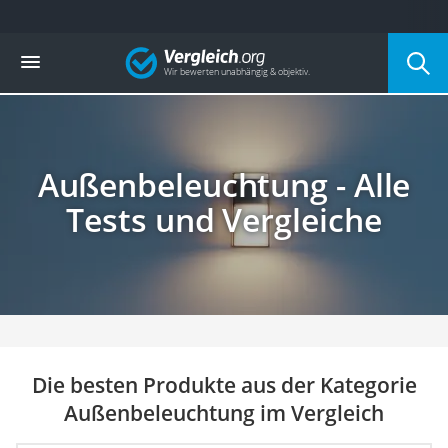
Die beliebtesten Vergleiche nach Kategorie
Vergleich
Baumarkt
Tresor feuerfest
Makita-Akku-Rasenmäher
Kappsäge
Smartes Türschloss
Außenbeleuchtung - Alle
Akku-Rasentrimmer
Feuchtigkeitsmessgerät
Tests und Vergleiche
Split-Klimaanlage 2 Innengeräte
Pelletofen
Bohrmaschine
Tiefbrunnenpumpe
Fliesenschneider
Hochdruckreiniger
Doppelschleifer
Die besten Produkte aus der Kategorie
Überwachungskamera
Außenbeleuchtung im Vergleich
Benzinrasenmäher mit Elektrostart
Akku-Laubsauger