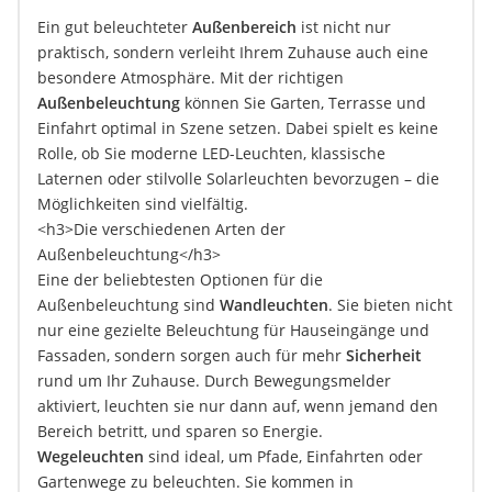
Löschdecke
Ein gut beleuchteter
Außenbereich
ist nicht nur
Multimeter
praktisch, sondern verleiht Ihrem Zuhause auch eine
Winterharte Palmen
besondere Atmosphäre. Mit der richtigen
Gasdurchlauferhitzer
Außenbeleuchtung
können Sie Garten, Terrasse und
Service
Einfahrt optimal in Szene setzen. Dabei spielt es keine
Rolle, ob Sie moderne LED-Leuchten, klassische
Laternen oder stilvolle Solarleuchten bevorzugen – die
Möglichkeiten sind vielfältig.
<h3>Die verschiedenen Arten der
Außenbeleuchtung</h3>
Eine der beliebtesten Optionen für die
Außenbeleuchtung sind
Wandleuchten
. Sie bieten nicht
nur eine gezielte Beleuchtung für Hauseingänge und
Fassaden, sondern sorgen auch für mehr
Sicherheit
rund um Ihr Zuhause. Durch Bewegungsmelder
aktiviert, leuchten sie nur dann auf, wenn jemand den
Bereich betritt, und sparen so Energie.
Wegeleuchten
sind ideal, um Pfade, Einfahrten oder
Gartenwege zu beleuchten. Sie kommen in